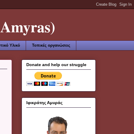
Amyras)
τικό Υλικό
Τοπικές οργανώσεις
Donate and help our struggle
Ιφικράτης Αμυράς