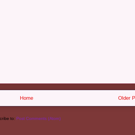
Home
Older P
ribe to:
Post Comments (Atom)