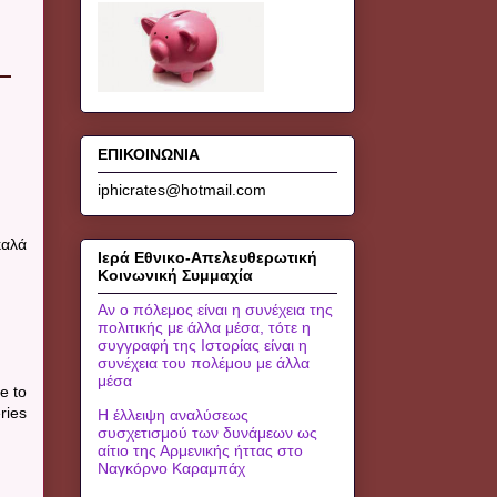
ΕΠΙΚΟΙΝΩΝΙΑ
iphicrates@hotmail.com
καλά
Ιερά Εθνικο-Απελευθερωτική
Κοινωνική Συμμαχία
Αν ο πόλεμος είναι η συνέχεια της
πολιτικής με άλλα μέσα, τότε η
συγγραφή της Ιστορίας είναι η
συνέχεια του πολέμου με άλλα
μέσα
e to
ries
Η έλλειψη αναλύσεως
συσχετισμού των δυνάμεων ως
αίτιο της Αρμενικής ήττας στο
Ναγκόρνο Καραμπάχ