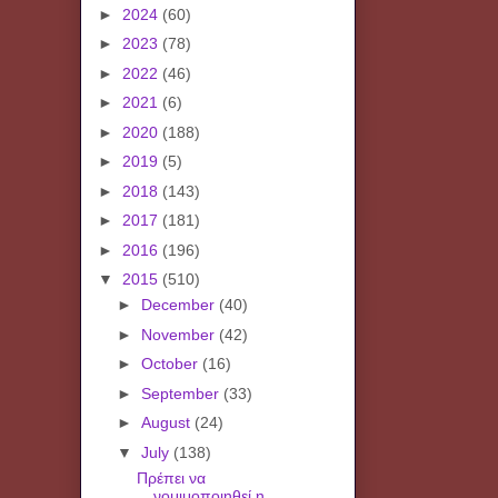
►
2024
(60)
►
2023
(78)
►
2022
(46)
►
2021
(6)
►
2020
(188)
►
2019
(5)
►
2018
(143)
►
2017
(181)
►
2016
(196)
▼
2015
(510)
►
December
(40)
►
November
(42)
►
October
(16)
►
September
(33)
►
August
(24)
▼
July
(138)
Πρέπει να
νομιμοποιηθεί η