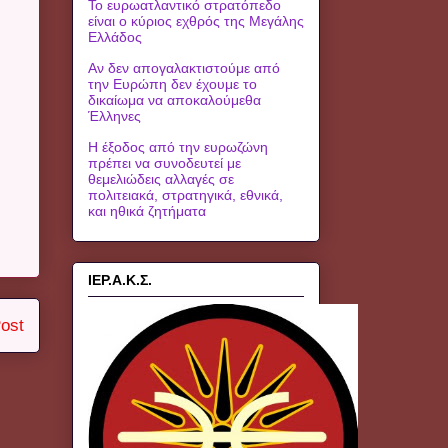
Το ευρωατλαντικό στρατόπεδο
είναι ο κύριος εχθρός της Μεγάλης
Ελλάδος
Αν δεν απογαλακτιστούμε από
την Ευρώπη δεν έχουμε το
δικαίωμα να αποκαλούμεθα
Έλληνες
Η έξοδος από την ευρωζώνη
πρέπει να συνοδευτεί με
θεμελιώδεις αλλαγές σε
πολιτειακά, στρατηγικά, εθνικά,
και ηθικά ζητήματα
ΙΕΡ.Α.Κ.Σ.
ost