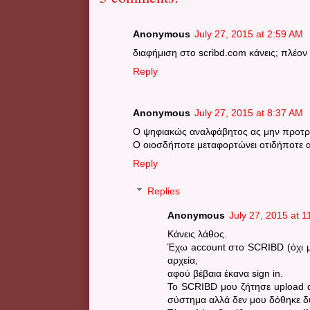
Anonymous
July 27, 2015 at 2:59 AM
διαφήμιση στο scribd.com κάνεις; πλέον 
Reply
Anonymous
July 27, 2015 at 8:37 AM
Ο ψηφιακώς αναλφάβητος ας μην προτρέχ
Ο οιοσδήποτε μεταφορτώνει οτιδήποτε αρ
Reply
Replies
Anonymous
July 27, 2015 at 
Κάνεις λάθος.
Έχω account στο SCRIBD (όχι 
αρχεία,
αφού βέβαια έκανα sign in.
Το SCRIBD μου ζήτησε upload α
σύστημα αλλά δεν μου δόθηκε δ