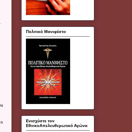
.
Πολιτικό Μανιφέστο
να
Ενισχύστε τον
το
ΕθνικοΑπελευθερωτικό Αγώνα