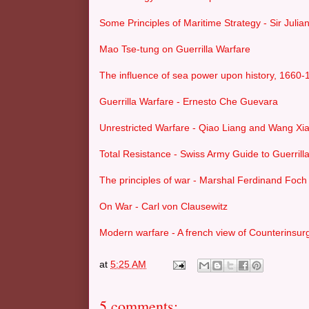
Some Principles of Maritime Strategy - Sir Julia
Mao Tse-tung on Guerrilla Warfare
The influence of sea power upon history, 1660-
Guerrilla Warfare - Ernesto Che Guevara
Unrestricted Warfare - Qiao Liang and Wang Xi
Total Resistance - Swiss Army Guide to Guerrill
The principles of war - Marshal Ferdinand Foch
On War - Carl von Clausewitz
Modern warfare - A french view of Counterinsur
at
5:25 AM
5 comments: