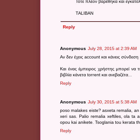
Τότε πλέον βαρέθηκα και εγκατέ
TALIBAN
Reply
Anonymous
July 28, 2015 at 2:39 AM
Αν δεν έχεις account και κάνεις σύνδεση
Και ένας έμπειρος χρήστης μπορεί να τ
βιβλία κάνετα torrent και ανεβαζέτα...
Reply
Anonymous
July 30, 2015 at 5:38 AM
poso malakes eiste? asxeta remalia, an 
xeri sas. Palio remalia xeftiles, ola ta
opou kai anikete. Tsoglania tou kerata the
Reply