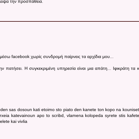
λειψα την προσπάθεια.
 μέσω facebook χωρίς συνδρομή παίρνεις τα αρχίδια μου...
ην πατήσει. Η συγκεκριμένη υπηρεσία είναι μια απάτη... Ιφικράτη τα 
den sas dosoun kati etoimo sto piato den kanete ton kopo na kouniset
 arxeia katevainoun apo to scribd, vlamena kolopeda syrete stis kafete
lete kai vivlia