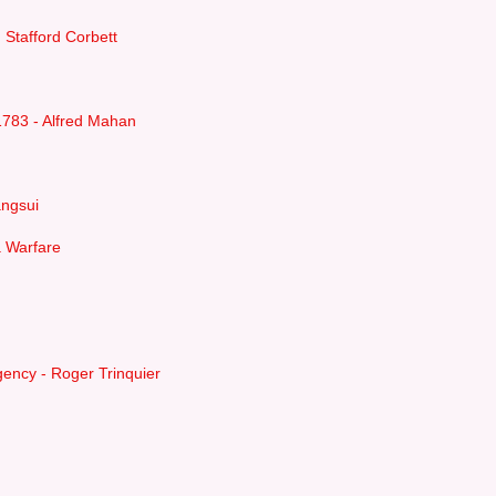
n Stafford Corbett
1783 - Alfred Mahan
angsui
a Warfare
gency - Roger Trinquier