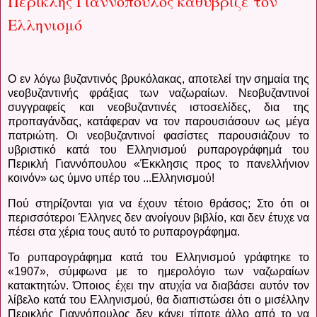
Περικλής Γιαννόπουλος καθύβριζε τον
Ελληνισμό
Ο εν λόγω βυζαντινός βρυκόλακας, αποτελεί την σημαία της
νεοβυζαντινής φράξιας των ναζωραίων.
Νεοβυζαντινοί
συγγραφείς και νεοβυζαντινές ιστοσελίδες, δια της
προπαγάνδας, κατάφεραν να τον παρουσιάσουν ως μέγα
πατριώτη. Οι νεοβυζαντινοί φασίστες παρουσιάζουν το
υβριστικό κατά του Ελληνισμού ρυπαρογράφημά του
Περικλή Γιαννόπουλου «Έκκλησις προς το πανελλήνιον
κοινόν» ως ύμνο υπέρ του ...Ελληνισμού!
Πού στηρίζονται για να έχουν τέτοιο θράσος; Στο ότι οι
περισσότεροι Έλληνες δεν ανοίγουν βιβλίο, και δεν έτυχε να
πέσει στα χέρια τους αυτό το ρυπαρογράφημα.
Το ρυπαρογράφημα κατά του Ελληνισμού γράφτηκε το
«1907», σύμφωνα με το ημερολόγιο των ναζωραίων
κατακτητών. Όποιος έχει την ατυχία να διαβάσει αυτόν τον
λίβελο κατά του Ελληνισμού, θα διαπιστώσει ότι ο μισέλλην
Περικλής Γιαννόπουλος δεν κάνει τίποτε άλλο από το να