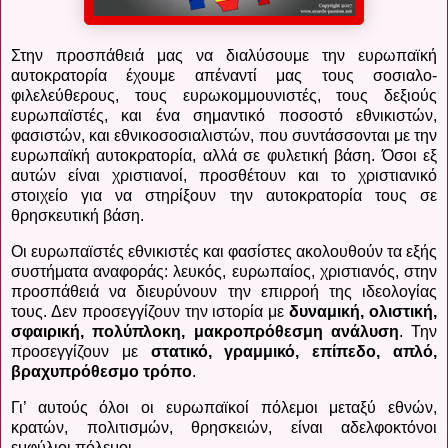
Στην προσπάθειά μας να διαλύσουμε την ευρωπαϊκή
αυτοκρατορία έχουμε απέναντί μας τους σοσιαλο-
φιλελεύθερους, τους ευρωκομμουνιστές, τους δεξιούς
ευρωπαϊστές, και ένα σημαντικό ποσοστό εθνικιστών,
φασιστών, και εθνικοσοσιαλιστών, που συντάσσονται με την
ευρωπαϊκή αυτοκρατορία, αλλά σε φυλετική βάση. Όσοι εξ
αυτών είναι χριστιανοί, προσθέτουν και το χριστιανικό
στοιχείο για να στηρίξουν την αυτοκρατορία τους σε
θρησκευτική βάση.
Οι ευρωπαϊστές εθνικιστές και φασίστες ακολουθούν τα εξής
συστήματα αναφοράς: λευκός, ευρωπαίος, χριστιανός, στην
προσπάθειά να διευρύνουν την επιρροή της ιδεολογίας
τους. Δεν προσεγγίζουν την ιστορία με
δυναμική, ολιστική,
σφαιρική, πολύπλοκη, μακροπρόθεσμη ανάλυση
. Την
προσεγγίζουν με
στατικό, γραμμικό, επίπεδο, απλό,
βραχυπρόθεσμο τρόπο
.
Γι’ αυτούς όλοι οι ευρωπαϊκοί πόλεμοι μεταξύ εθνών,
κρατών, πολιτισμών, θρησκειών, είναι αδελφοκτόνοι
εμφύλιοι πόλεμοι.