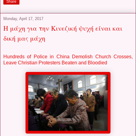
Share
Monday, April 17, 2017
Η μάχη για την Κινεζική ψυχή είναι και
δική μας μάχη
Hundreds of Police in China Demolish Church Crosses,
Leave Christian Protesters Beaten and Bloodied