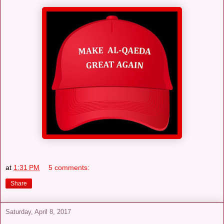
at
1:31 PM
5 comments:
Share
Saturday, April 8, 2017