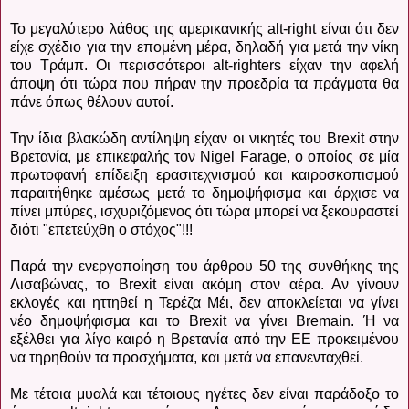
Το μεγαλύτερο λάθος της αμερικανικής alt-right είναι ότι δεν
είχε σχέδιο για την επομένη μέρα, δηλαδή για μετά την νίκη
του Τράμπ. Οι περισσότεροι alt-righters είχαν την αφελή
άποψη ότι τώρα που πήραν την προεδρία τα πράγματα θα
πάνε όπως θέλουν αυτοί.
Την ίδια βλακώδη αντίληψη είχαν οι νικητές του Brexit στην
Βρετανία, με επικεφαλής τον Nigel Farage, o οποίος σε μία
πρωτοφανή επίδειξη ερασιτεχνισμού και καιροσκοπισμού
παραιτήθηκε αμέσως μετά το δημοψήφισμα και άρχισε να
πίνει μπύρες, ισχυριζόμενος ότι τώρα μπορεί να ξεκουραστεί
διότι "επετεύχθη ο στόχος"!!!
Παρά την ενεργοποίηση του άρθρου 50 της συνθήκης της
Λισαβώνας, το Brexit είναι ακόμη στον αέρα. Αν γίνουν
εκλογές και ηττηθεί η Τερέζα Μέι, δεν αποκλείεται να γίνει
νέο δημοψήφισμα και το Brexit να γίνει Bremain. Ή να
εξέλθει για λίγο καιρό η Βρετανία από την ΕΕ προκειμένου
να τηρηθούν τα προσχήματα, και μετά να επανενταχθεί.
Με τέτοια μυαλά και τέτοιους ηγέτες δεν είναι παράδοξο το