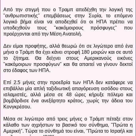
Από την στιγμή που ο Τραμπ απεδέχθη την λογική της
"ανθρωπιστικής" επεμβάσεως στην Συρία, το επόμενο
λογικό βήμα είναι να αποδεχθεί ότι οι ΗΠΑ πρέπει να
υποδεχθούν τους "κακόμοιρους πρόσφυγες" που
προέρχονται από την Μέση Ανατολή.
Δεν είμαι προφήτης, αλλά θεωρώ ότι σε λιγώτερο από ένα
μήνα ο Τράμπ θα έχει κάνει στροφή 180 μοιρών και σε αυτό
το ζήτημα. Θα δείχνει στους Αμερικανούς εικόνες
"κακόμοιρων προσφύγων" και θα απαιτεί να γίνουν δεκτοί
στο έδαφος των ΗΠΑ.
Επί 2.5 μήνες στην προεδρία των ΗΠΑ δεν κατάφερε να
επιβάλλει μία απλή ταξιδιωτική απαγόρευση εισόδου στους
ισλαμιστές, αλλά μέσα σε 48 ώρες κήρυξε πόλεμο και
βομβάρδισε ένα ανεξάρτητο κράτος, χωρίς την άδεια του
Κονγκρέσου.
Μέσα σε λιγώτερο από τρεις μήνες ο Τράμπ πέταξε στον
κάλαθο των αχρήστων το βασικό του σύνθημα, "Πρώτα η
Αμερική". Τώρα το σύνθημά του είναι, "Πρώτα το Ισραήλ και