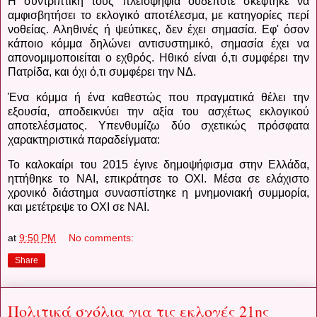
Η συντριπτική τους πλειοψηφία ουδέποτε σκέφτηκε να
αμφισβητήσει το εκλογικό αποτέλεσμα, με κατηγορίες περί
νοθείας. Αληθινές ή ψεύτικες, δεν έχει σημασία. Εφ' όσον
κάποιο κόμμα δηλώνει αντισυστημικό, σημασία έχει να
απονομιμοποιείται ο εχθρός. Ηθικό είναι ό,τι συμφέρει την
Πατρίδα, και όχι ό,τι συμφέρει την ΝΔ.
Ένα κόμμα ή ένα καθεστώς που πραγματικά θέλει την
εξουσία, αποδεικνύει την αξία του ασχέτως εκλογικού
αποτελέσματος. Υπενθυμίζω δύο σχετικώς πρόσφατα
χαρακτηριστικά παραδείγματα:
Το καλοκαίρι του 2015 έγινε δημοψήφισμα στην Ελλάδα,
ηττήθηκε το ΝΑΙ, επικράτησε το ΟΧΙ. Μέσα σε ελάχιστο
χρονικό διάστημα συνασπίστηκε η μνημονιακή συμμορία,
και μετέτρεψε το ΟΧΙ σε ΝΑΙ.
at
9:50 PM
No comments:
Share
Πολιτικά σχόλια για τις εκλογές 21ης