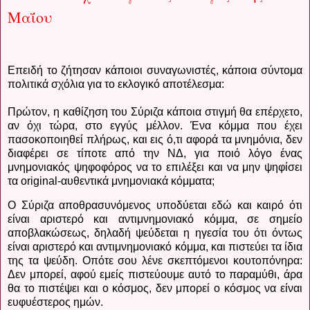
Μαΐου
Επειδή το ζήτησαν κάποιοι συναγωνιστές, κάποια σύντομα
πολιτικά σχόλια για το εκλογικό αποτέλεσμα:
Πρώτον, η καθίζηση του Σύριζα κάποια στιγμή θα επέρχετο,
αν όχι τώρα, στο εγγύς μέλλον. Ένα κόμμα που έχει
πασοκοποιηθεί πλήρως, και εις ό,τι αφορά τα μνημόνια, δεν
διαφέρει σε τίποτε από την ΝΔ, για ποιό λόγο ένας
μνημονιακός ψηφοφόρος να το επιλέξει και να μην ψηφίσει
τα
original
-αυθεντικά μνημονιακά κόμματα;
Ο Σύριζα αποθρασυνόμενος υποδύεται εδώ και καιρό ότι
είναι αριστερό και αντιμνημονιακό κόμμα, σε σημείο
αποβλακώσεως, δηλαδή ψεύδεται η ηγεσία του ότι όντως
είναι αριστερό και αντιμνημονιακό κόμμα, και πιστεύει τα ίδια
της τα ψεύδη. Οπότε σου λένε σκεπτόμενοι κουτοπόνηρα:
Δεν μπορεί, αφού εμείς πιστεύουμε αυτό το παραμύθι, άρα
θα το πιστέψει και ο κόσμος, δεν μπορεί ο κόσμος να είναι
ευφυέστερος ημών.