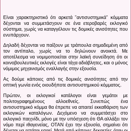
Είναι χαρακτηριστικό ότι αρκετά "αντισυστημικά" κόμματα
δέχονται να συμμετάσχουν σε ένα ετεροβαρές εκλογικό
σύστημα, χωρίς να καταγγέλουν τις δομικές ανισότητες που
ενυπάρχουν.
Δηλαδή δέχονται να παίξουν με τράπουλα σημαδεμένη από
τον αντίπαλο, χωρίς να το δηλώνουν ανοικτά. Με
αποτέλεσμα να νομιμοποιείται στην λαϊκή συνείδηση ότι οι
κοινοβουλευτικές εκλογές είναι τάχα αδιάβλητες, και ο μόνος
νόμιμος μηχανισμός εναλλαγής στην εξουσία.
Ας δούμε κάποιες από τις δομικές ανισότητες από την
οπτική γωνία ενός οιουδήποτε αντισυστημικού κόμματος.
Πρώτον, οι εκλογικοί κατάλογοι είναι γεμάτοι με
πολιτογραφημένους αλλοεθνείς. Συνεπώς ένα
αντισυστημικό κόμμα θα έπρεπε να απαιτεί εκκαθάριση των
εκλογικών καταλόγων. Δεχόμενο να συμμετάσχει στο
εκλογικό παιχνίδι, μόνο με την υπόσχεση ότι ΘΑ αλλάξει τον
νόμο περί ιθαγενείας, ΟΤΑΝ έχει την εξουσία, σημαίνει ότι
δέχεται να ηττάται εσαεί. Μετά από κάποιες δεκαετίες όταν οι