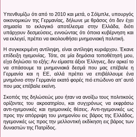
Υπενθυμίζω ότι από το 2010 και μετά, ο Σόϊμπλε, υπουργός
οικονομικών της Γερμανίας, δήλωνε με θράσος ότι δεν έχει
σημασία το εκλογικό αποτέλεσμα στην Ελλάδα, διότι
υπάρχουν δεσμεύσεις, εννοώντας ότι όποια κυβέρνηση και
να εκλεγεί, πρέπει να ακολουθήσει μνημονιακή πολιτική.
Η συγκεκριμένη αντίληψη, είναι αντίληψη κυριάρχου. Έκανε
επίδειξη ηγεμονίας. Τότε, σε μία δημόσια τοποθέτησή μου,
είχα δηλώσει το εξής: Αν είμαστε άξιοι Έλληνες, δεν αρκεί το
να σπάσουμε τα μνημονιακά δεσμά που μας επέβαλε η
Γερμανία και η ΕΕ, αλλά πρέπει να επιβάλλουμε ένα
μνημόνιο στην Γερμανία εκατό φορές πιό επώδυνο απ' αυτό
που μας επέβαλε εκείνη.
Σκοπός της δηλώσεώς μου ήταν να ανοίξω τους πολιτικούς
ορίζοντες του ακροατηρίου, και συγχρόνως να εκφράσω
αντι-ηγεμονικές και ηγεμονικές θέσεις. Αντι-ηγεμονικές ως
προς την απόρριψη του μνημονίου εις βάρος της Ελλάδος,
ηγεμονικές ως προς την μελλοντική εκδίκηση εις βάρος των
δυναστών της Πατρίδος.