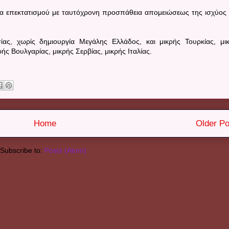
να επεκτατισμού με ταυτόχρονη προσπάθεια απομειώσεως της ισχύος
σίας, χωρίς δημιουργία Μεγάλης Ελλάδος, και μικρής Τουρκίας, μι
ρής Βουλγαρίας, μικρής Σερβίας, μικρής Ιταλίας.
Home
Older Po
Subscribe to:
Posts (Atom)