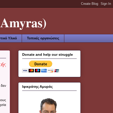
Amyras)
τικό Υλικό
Τοπικές οργανώσεις
Donate and help our struggle
κής
 δεν
Ιφικράτης Αμυράς
έους
ησία