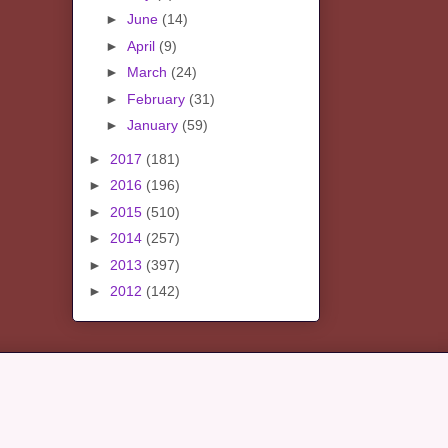
►
June
(14)
►
April
(9)
►
March
(24)
►
February
(31)
►
January
(59)
►
2017
(181)
►
2016
(196)
►
2015
(510)
►
2014
(257)
►
2013
(397)
►
2012
(142)