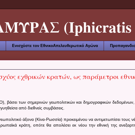
ΥΡΑΣ (Iphicratis 
Ενισχύστε τον ΕθνικοΑπελευθερωτικό Αγώνα
Προπαγανδισ
σχύος εχθρικών κρατών, ως παράμετροι εθνι
Ο), βάσει των σημερινών γεωπολιτικών και δημογραφικών δεδομένων,
γγυηθείσα από διεθνείς συμβάσεις.
γεωπολιτικό άξονα (Κίνα-Ρωσσία) προκειμένου να αντιμετωπίσει τους ν
υρωπαϊκά κράτη, οπότε θα απολέσει εκ νέου την εθνική της ανεξαρτ