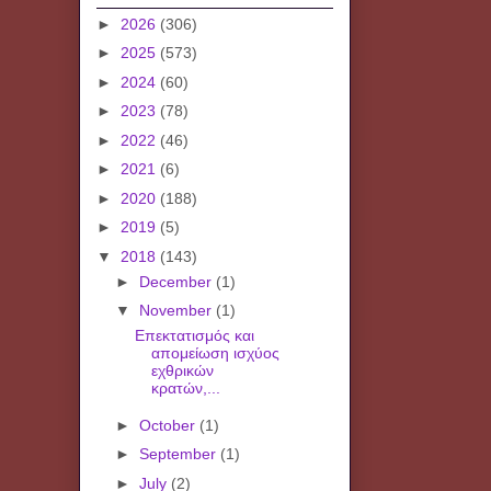
►
2026
(306)
►
2025
(573)
►
2024
(60)
►
2023
(78)
►
2022
(46)
►
2021
(6)
►
2020
(188)
►
2019
(5)
▼
2018
(143)
►
December
(1)
▼
November
(1)
Επεκτατισμός και
απομείωση ισχύος
εχθρικών
κρατών,...
►
October
(1)
►
September
(1)
►
July
(2)