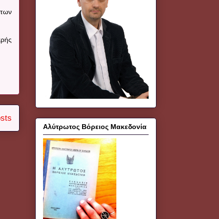
 των
κρής
sts
Αλύτρωτος Βόρειος Μακεδονία