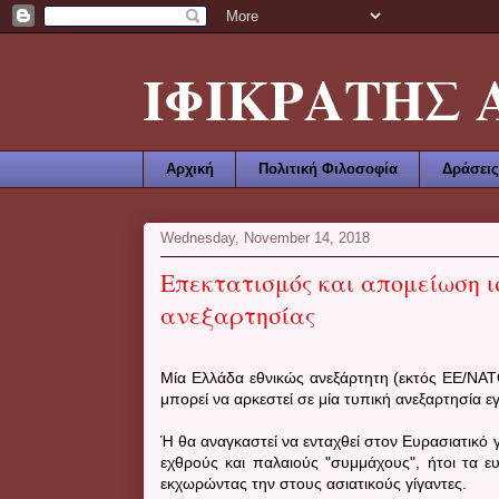
ΙΦΙΚΡΑΤΗΣ ΑΜ
Αρχική
Πολιτική Φιλοσοφία
Δράσεις
Wednesday, November 14, 2018
Επεκτατισμός και απομείωση ι
ανεξαρτησίας
Μία Ελλάδα εθνικώς ανεξάρτητη (εκτός ΕΕ/ΝΑΤ
μπορεί να αρκεστεί σε μία τυπική ανεξαρτησία ε
Ή θα αναγκαστεί να ενταχθεί στον Ευρασιατικό 
εχθρούς και παλαιούς "συμμάχους", ήτοι τα ε
εκχωρώντας την στους ασιατικούς γίγαντες.