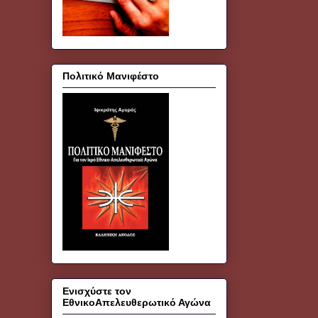
Πολιτικό Μανιφέστο
Ενισχύστε τον
ΕθνικοΑπελευθερωτικό Αγώνα