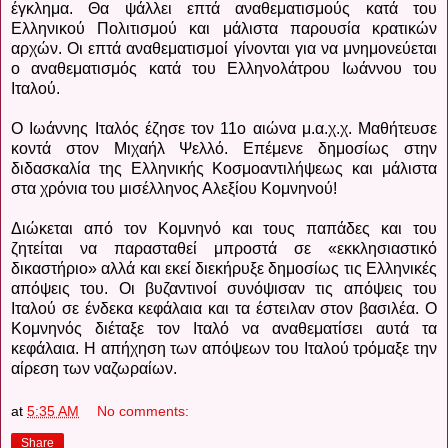
έγκλημα. Θα ψάλλει επτά αναθεματισμούς κατά του
Ελληνικού Πολιτισμού και μάλιστα παρουσία κρατικών
αρχών. Οι επτά αναθεματισμοί γίνονται για να μνημονεύεται
ο αναθεματισμός κατά του Ελληνολάτρου Ιωάννου του
Ιταλού.
Ο Ιωάννης Ιταλός έζησε τον 11ο αιώνα μ.α.χ.χ. Μαθήτευσε
κοντά στον Μιχαήλ Ψελλό. Επέμενε δημοσίως στην
διδασκαλία της Ελληνικής Κοσμοαντιλήψεως και μάλιστα
στα χρόνια του μισέλληνος Αλεξίου Κομνηνού!
Διώκεται από τον Κομνηνό και τους παπάδες και του
ζητείται να παρασταθεί μπροστά σε «εκκλησιαστικό
δικαστήριο» αλλά και εκεί διεκήρυξε δημοσίως τις Ελληνικές
απόψεις του. Οι βυζαντινοί συνόψισαν τις απόψεις του
Ιταλού σε ένδεκα κεφάλαια και τα έστειλαν στον βασιλέα. Ο
Κομνηνός διέταξε τον Ιταλό να αναθεματίσει αυτά τα
κεφάλαια. Η απήχηση των απόψεων του Ιταλού τρόμαξε την
αίρεση των ναζωραίων.
at
5:35 AM
No comments:
Share