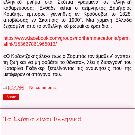
ελληνικό μνήμα στα Σκόπια γραμμένα σε ελληνική
καθαρεύουσα: ''Ενθάδε κείται ο αείμνηστος Δημήτριος
Κομάτης, έμπορος, γεννηθείς εν Κρούσοβω το 1828,
αποβιώσας εν Σκοπίοις το 1900''. Μια χαμένη Ελλάδα
ξεχασμένη από το ανθελληνικό ρωμαίικο κρατίδιο...
https://www.facebook.com/groups/northernmacedonia/perm
alink/153627861965013/
«Ο Καζαντζάκης έλεγε πως ο Ζορμπάς τον έμαθε ν' αγαπάει
τη ζωή και να μη φοβάται το θάνατο», λέει η δισέγγονή του
Καταρίνα Γκάιγκερ ξετυλίγοντας τις αναμνήσεις που της
μετέφεραν οι απόγονοί του...
at
5:14 AM
No comments:
Share
Τα Σκόπια είναι Ελληνικά