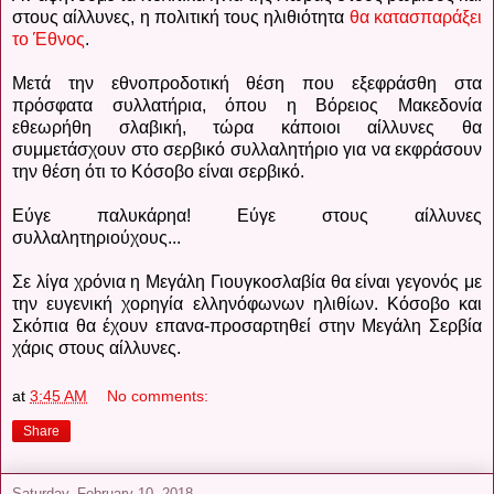
στους αίλλυνες, η πολιτική τους ηλιθιότητα
θα κατασπαράξει
το Έθνος
.
Μετά την εθνοπροδοτική θέση που εξεφράσθη στα
πρόσφατα συλλατήρια, όπου η Βόρειος Μακεδονία
εθεωρήθη σλαβική, τώρα κάποιοι αίλλυνες θα
συμμετάσχουν στο σερβικό συλλαλητήριο για να εκφράσουν
την θέση ότι το Κόσοβο είναι σερβικό.
Εύγε παλυκάρηα! Εύγε στους αίλλυνες
συλλαλητηριούχους...
Σε λίγα χρόνια η Μεγάλη Γιουγκοσλαβία θα είναι γεγονός με
την ευγενική χορηγία ελληνόφωνων ηλιθίων. Κόσοβο και
Σκόπια θα έχουν επανα-προσαρτηθεί στην Μεγάλη Σερβία
χάρις στους αίλλυνες.
at
3:45 AM
No comments:
Share
Saturday, February 10, 2018