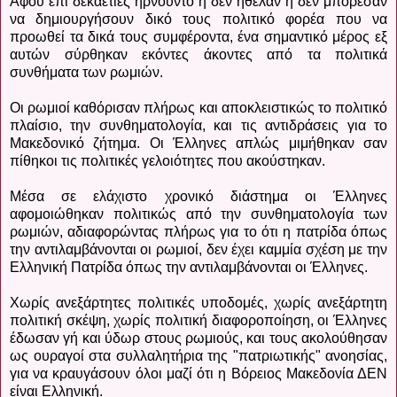
Αφού επί δεκαετίες ηρνούντο ή δεν ήθελαν ή δεν μπόρεσαν
να δημιουργήσουν δικό τους πολιτικό φορέα που να
προωθεί τα δικά τους συμφέροντα, ένα σημαντικό μέρος εξ
αυτών σύρθηκαν εκόντες άκοντες από τα πολιτικά
συνθήματα των ρωμιών.
Οι ρωμιοί καθόρισαν πλήρως και αποκλειστικώς το πολιτικό
πλαίσιο, την συνθηματολογία, και τις αντιδράσεις για το
Μακεδονικό ζήτημα. Οι Έλληνες απλώς μιμήθηκαν σαν
πίθηκοι τις πολιτικές γελοιότητες που ακούστηκαν.
Μέσα σε ελάχιστο χρονικό διάστημα οι Έλληνες
αφομοιώθηκαν πολιτικώς από την συνθηματολογία των
ρωμιών, αδιαφορώντας πλήρως για το ότι η πατρίδα όπως
την αντιλαμβάνονται οι ρωμιοί, δεν έχει καμμία σχέση με την
Ελληνική Πατρίδα όπως την αντιλαμβάνονται οι Έλληνες.
Χωρίς ανεξάρτητες πολιτικές υποδομές, χωρίς ανεξάρτητη
πολιτική σκέψη, χωρίς πολιτική διαφοροποίηση, οι Έλληνες
έδωσαν γή και ύδωρ στους ρωμιούς, και τους ακολούθησαν
ως ουραγοί στα συλλαλητήρια της "πατριωτικής" ανοησίας,
για να κραυγάσουν όλοι μαζί ότι η Βόρειος Μακεδονία ΔΕΝ
είναι Ελληνική.