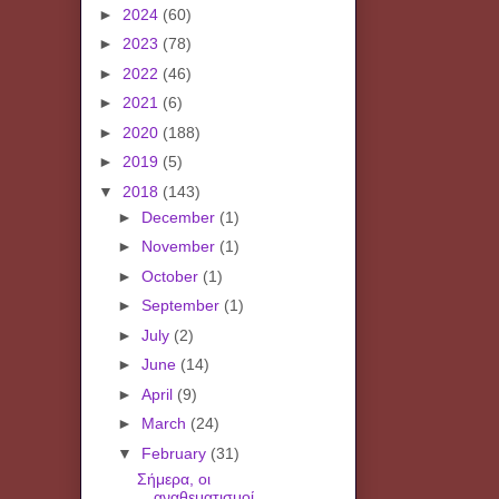
►
2024
(60)
►
2023
(78)
►
2022
(46)
►
2021
(6)
►
2020
(188)
►
2019
(5)
▼
2018
(143)
►
December
(1)
►
November
(1)
►
October
(1)
►
September
(1)
►
July
(2)
►
June
(14)
►
April
(9)
►
March
(24)
▼
February
(31)
Σήμερα, οι
αναθεματισμοί