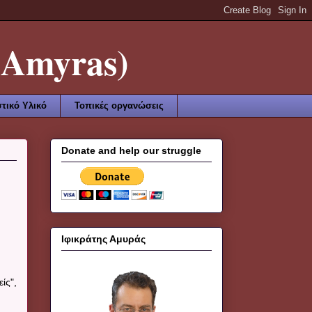
Amyras)
τικό Υλικό
Τοπικές οργανώσεις
Donate and help our struggle
Ιφικράτης Αμυράς
ίς",