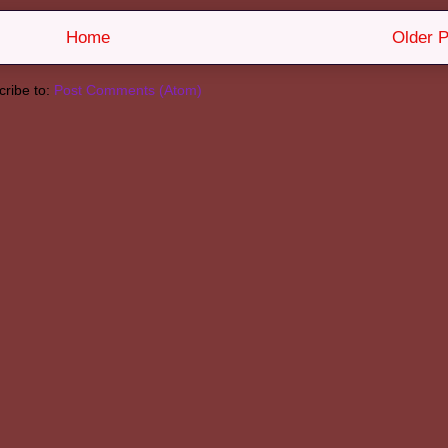
Home
Older P
ribe to:
Post Comments (Atom)