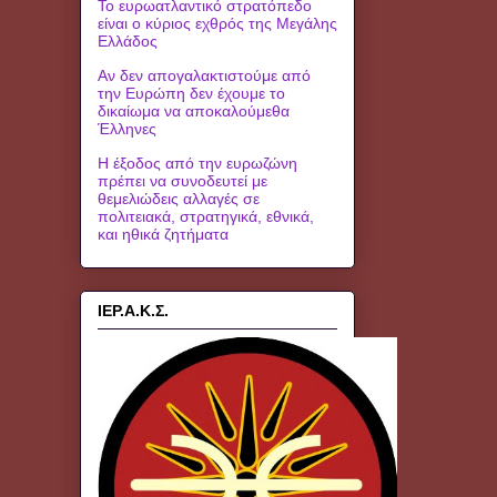
Το ευρωατλαντικό στρατόπεδο
είναι ο κύριος εχθρός της Μεγάλης
Ελλάδος
Αν δεν απογαλακτιστούμε από
την Ευρώπη δεν έχουμε το
δικαίωμα να αποκαλούμεθα
Έλληνες
Η έξοδος από την ευρωζώνη
πρέπει να συνοδευτεί με
θεμελιώδεις αλλαγές σε
πολιτειακά, στρατηγικά, εθνικά,
και ηθικά ζητήματα
ΙΕΡ.Α.Κ.Σ.