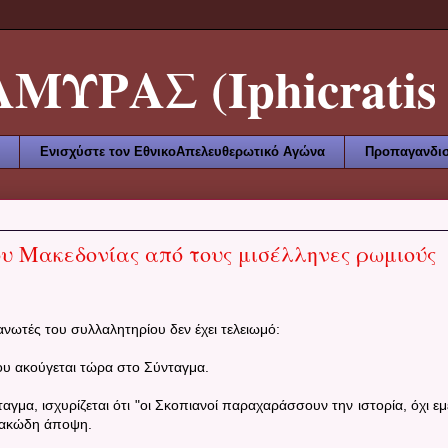
ΥΡΑΣ (Iphicratis 
Ενισχύστε τον ΕθνικοΑπελευθερωτικό Αγώνα
Προπαγανδισ
ου Μακεδονίας από τους μισέλληνες ρωμιούς
νωτές του συλλαλητηρίου δεν έχει τελειωμό:
υ ακούγεται τώρα στο Σύνταγμα.
γμα, ισχυρίζεται ότι "οι Σκοπιανοί παραχαράσσουν την ιστορία, όχι εμε
βλακώδη άποψη.