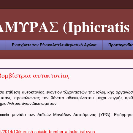
ΥΡΑΣ (Iphicratis 
Ενισχύστε τον ΕθνικοΑπελευθερωτικό Αγώνα
Προπαγανδισ
βομβίστρια αυτοκτονίας
 επίθεση αυτοκτονίας εναντίον τζιχαντιστών της ισλαμικής οργανώ
πάνι, προκαλώντας τον θάνατο αδιευκρίνιστου μέχρι στιγμής αρι
ριο Ανθρωπίνων Δικαιωμάτων.
ναικεία μονάδα των Λαϊκών Μονάδων Αυτοάμυνας (YPG). Εφόρμησ
/2014/10/kurdish-suicide-bomber-attacks-isil-syria-