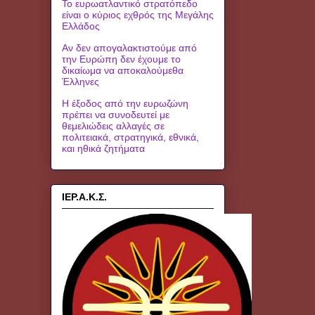
Το ευρωατλαντικό στρατόπεδο
είναι ο κύριος εχθρός της Μεγάλης
Ελλάδος
Αν δεν απογαλακτιστούμε από
την Ευρώπη δεν έχουμε το
δικαίωμα να αποκαλούμεθα
Έλληνες
Η έξοδος από την ευρωζώνη
πρέπει να συνοδευτεί με
θεμελιώδεις αλλαγές σε
πολιτειακά, στρατηγικά, εθνικά,
και ηθικά ζητήματα
ΙΕΡ.Α.Κ.Σ.