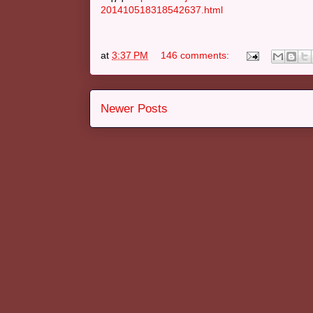
201410518318542637.html
at
3:37 PM
146 comments:
Newer Posts