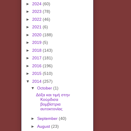
►
2024
(60)
►
2023
(78)
►
2022
(46)
►
2021
(6)
►
2020
(188)
►
2019
(5)
►
2018
(143)
►
2017
(181)
►
2016
(196)
►
2015
(510)
▼
2014
(257)
▼
October
(1)
Δόξα και τιμή στην
Κούρδισα
βομβίστρια
αυτοκτονίας
►
September
(40)
►
August
(23)