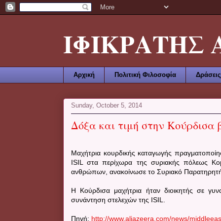
ΙΦΙΚΡΑΤΗΣ ΑΜ
Αρχική
Πολιτική Φιλοσοφία
Δράσεις
Sunday, October 5, 2014
Δόξα και τιμή στην Κούρδισα 
Μαχήτρια κουρδικής καταγωγής πραγματοποίησε
ISIL στα περίχωρα της συριακής πόλεως Κομ
ανθρώπων, ανακοίνωσε το Συριακό Παρατηρητή
Η Κούρδισα μαχήτρια ήταν διοικητής σε γυ
συνάντηση στελεχών της ISIL.
Πηγή:
http://www.aljazeera.com/news/middleeast