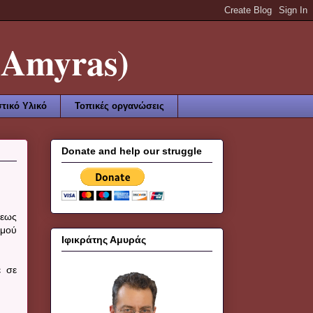
Amyras)
τικό Υλικό
Τοπικές οργανώσεις
Donate and help our struggle
σεως
θμού
Ιφικράτης Αμυράς
ε σε