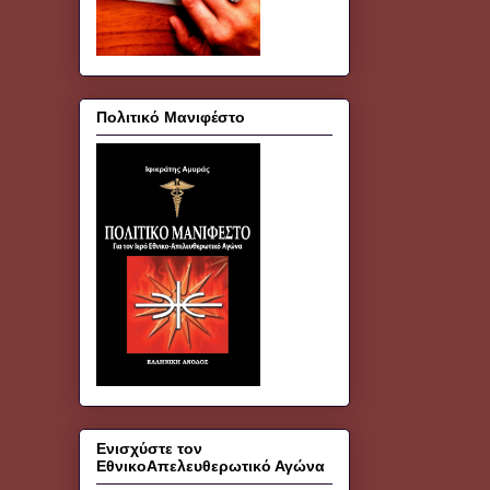
Πολιτικό Μανιφέστο
Ενισχύστε τον
ΕθνικοΑπελευθερωτικό Αγώνα