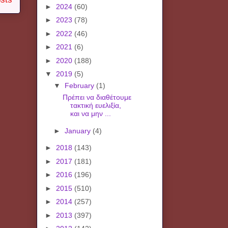
►
2024
(60)
►
2023
(78)
►
2022
(46)
►
2021
(6)
►
2020
(188)
▼
2019
(5)
▼
February
(1)
Πρέπει να διαθέτουμε
τακτική ευελιξία,
και να μην ...
►
January
(4)
►
2018
(143)
►
2017
(181)
►
2016
(196)
►
2015
(510)
►
2014
(257)
►
2013
(397)