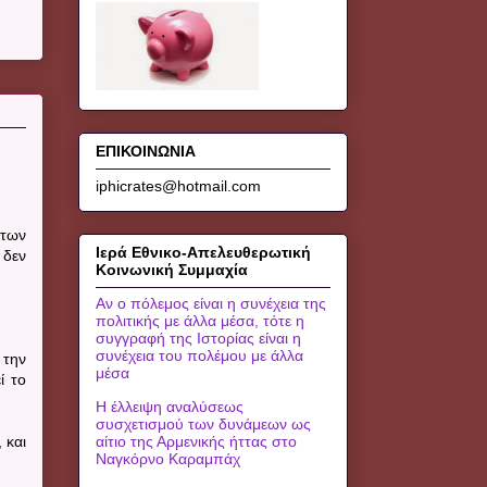
ΕΠΙΚΟΙΝΩΝΙΑ
iphicrates@hotmail.com
 των
Ιερά Εθνικο-Απελευθερωτική
 δεν
Κοινωνική Συμμαχία
Αν ο πόλεμος είναι η συνέχεια της
πολιτικής με άλλα μέσα, τότε η
συγγραφή της Ιστορίας είναι η
συνέχεια του πολέμου με άλλα
 την
μέσα
ί το
Η έλλειψη αναλύσεως
συσχετισμού των δυνάμεων ως
 και
αίτιο της Αρμενικής ήττας στο
Ναγκόρνο Καραμπάχ