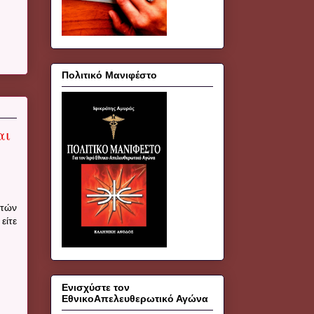
Πολιτικό Μανιφέστο
αι
ωτών
είτε
Ενισχύστε τον
ΕθνικοΑπελευθερωτικό Αγώνα