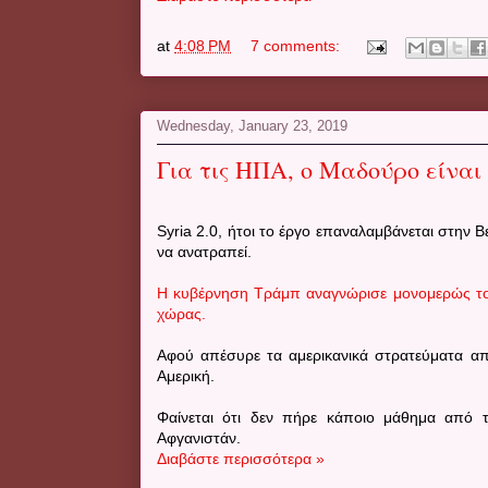
at
4:08 PM
7 comments:
Wednesday, January 23, 2019
Για τις ΗΠΑ, ο Μαδούρο είναι
Syria 2.0, ήτοι το έργο επαναλαμβάνεται στην 
να ανατραπεί.
Η κυβέρνηση Τράμπ αναγνώρισε μονομερώς το
χώρας.
Αφού απέσυρε τα αμερικανικά στρατεύματα απ
Αμερική.
Φαίνεται ότι δεν πήρε κάποιο μάθημα από τι
Αφγανιστάν.
Διαβάστε περισσότερα »