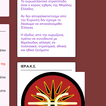
Το ευρωατλαντικό στρατόπεδο
είναι ο κύριος εχθρός της Μεγάλης
Ελλάδος
Αν δεν απογαλακτιστούμε από
την Ευρώπη δεν έχουμε το
δικαίωμα να αποκαλούμεθα
Έλληνες
Η έξοδος από την ευρωζώνη
πρέπει να συνοδευτεί με
θεμελιώδεις αλλαγές σε
πολιτειακά, στρατηγικά, εθνικά,
και ηθικά ζητήματα
έπει
 της
ΙΕΡ.Α.Κ.Σ.
ότιο
 στο