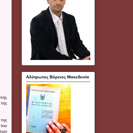
Αλύτρωτος Βόρειος Μακεδονία
στής
 της
 της
 του
 των