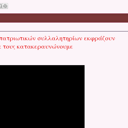
οπατριωτικών συλλαλητηρίων εκφράζουν
να τους κατακεραυνώνουμε