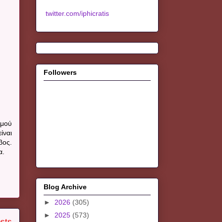
twitter.com/iphicratis
Followers
σμού
ίναι
βος.
α.
Blog Archive
►
2026
(305)
►
2025
(573)
sts