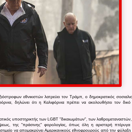
όστροφων εθνικιστών λατρεύει τον Τράμπ, ο δημοκρατικός σοσιαλι
όρνια, δηλώνει ότι η Καλιφόρνια πρέπει να ακολουθήσει τον δικό
νατικός υποστηρικτής των LGBT "δικαιωμάτων", των λαθρομεταναστών,
λψεως, της "πράσινης" φορολογίας, όπως όλη η αριστερή πτέρυγα
σημείο να απομακρύνει Αμερικανικούς εθνοφρουρούς από την φύλαξη