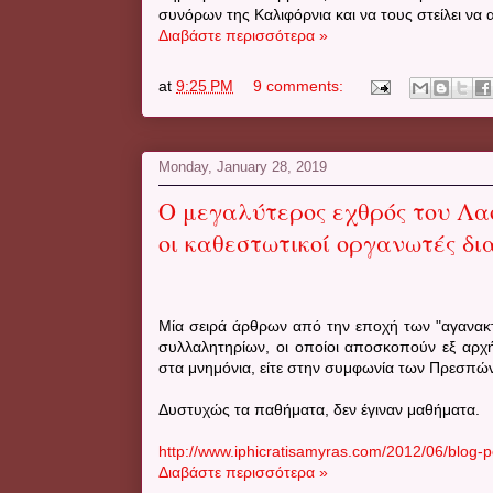
συνόρων της Καλιφόρνια και να τους στείλει ν
Διαβάστε περισσότερα »
at
9:25 PM
9 comments:
Monday, January 28, 2019
Ο μεγαλύτερος εχθρός του Λαο
οι καθεστωτικοί οργανωτές δ
Μία σειρά άρθρων από την εποχή των "αγανακ
συλλαλητηρίων, οι οποίοι αποσκοπούν εξ αρχή
στα μνημόνια, είτε στην συμφωνία των Πρεσπώ
Δυστυχώς τα παθήματα, δεν έγιναν μαθήματα.
http://www.iphicratisamyras.com/2012/06/blog-
Διαβάστε περισσότερα »