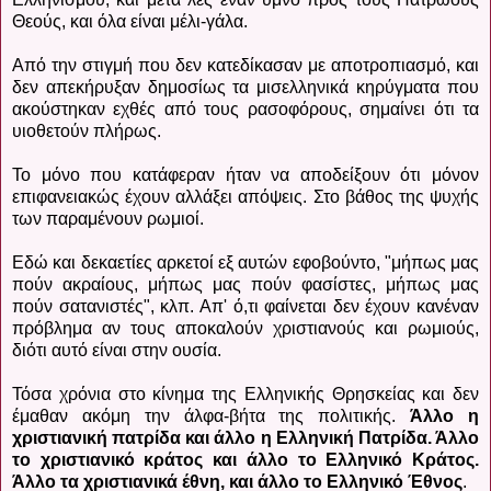
Θεούς, και όλα είναι μέλι-γάλα.
Από την στιγμή που δεν κατεδίκασαν με αποτροπιασμό, και
δεν απεκήρυξαν δημοσίως τα μισελληνικά κηρύγματα που
ακούστηκαν εχθές από τους ρασοφόρους, σημαίνει ότι τα
υιοθετούν πλήρως.
Το μόνο που κατάφεραν ήταν να αποδείξουν ότι μόνον
επιφανειακώς έχουν αλλάξει απόψεις. Στο βάθος της ψυχής
των παραμένουν ρωμιοί.
Εδώ και δεκαετίες αρκετοί εξ αυτών εφοβούντο, "μήπως μας
πούν ακραίους, μήπως μας πούν φασίστες, μήπως μας
πούν σατανιστές", κλπ. Απ' ό,τι φαίνεται δεν έχουν κανέναν
πρόβλημα αν τους αποκαλούν χριστιανούς και ρωμιούς,
διότι αυτό είναι στην ουσία.
Τόσα χρόνια στο κίνημα της Ελληνικής Θρησκείας και δεν
έμαθαν ακόμη την άλφα-βήτα της πολιτικής.
Άλλο η
χριστιανική πατρίδα και άλλο η Ελληνική Πατρίδα. Άλλο
το χριστιανικό κράτος και άλλο το Ελληνικό Κράτος.
Άλλο τα χριστιανικά έθνη, και άλλο το Ελληνικό Έθνος
.