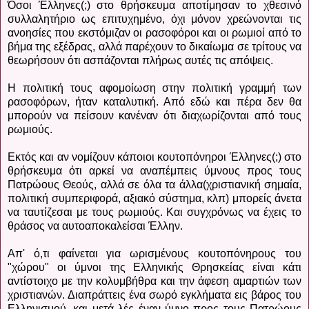
Όσοι Έλληνες(;) στο θρήσκευμα αποτίμησαν το χθεσινό
συλλαλητήριο ως επιτυχημένο, όχι μόνον χρεώνονται τις
ανοησίες που εκστόμιζαν οι ρασοφόροι και οι ρωμιοί από το
βήμα της εξέδρας, αλλά παρέχουν το δικαίωμα σε τρίτους να
θεωρήσουν ότι ασπάζονται πλήρως αυτές τις απόψεις.
Η πολιτική τους αφομοίωση στην πολιτική γραμμή των
ρασοφόρων, ήταν καταλυτική. Από εδώ και πέρα δεν θα
μπορούν να πείσουν κανέναν ότι διαχωρίζονται από τους
ρωμιούς.
Εκτός και αν νομίζουν κάποιοι κουτοπόνηροι Έλληνες(;) στο
θρήσκευμα ότι αρκεί να αναπέμπεις ύμνους προς τους
Πατρώους Θεούς, αλλά σε όλα τα άλλα(χριστιανική σημαία,
πολιτική συμπεριφορά, αξιακό σύστημα, κλπ) μπορείς άνετα
να ταυτίζεσαι με τους ρωμιούς. Και συγχρόνως να έχεις το
θράσος να αυτοαποκαλείσαι Έλλην.
Απ' ό,τι φαίνεται για ωρισμένους κουτοπόνηρους του
"χώρου" οι ύμνοι της Ελληνικής Θρησκείας είναι κάτι
αντίστοιχο με την κολυμβήθρα και την άφεση αμαρτιών των
χριστιανών. Διαπράττεις ένα σωρό εγκλήματα εις βάρος του
Ελληνισμού, και μετά λές έναν ύμνο προς τους Πατρώους