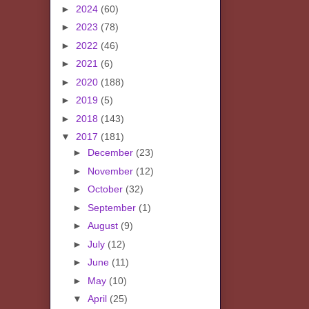
►
2024
(60)
►
2023
(78)
►
2022
(46)
►
2021
(6)
►
2020
(188)
►
2019
(5)
►
2018
(143)
▼
2017
(181)
►
December
(23)
►
November
(12)
►
October
(32)
►
September
(1)
►
August
(9)
►
July
(12)
►
June
(11)
►
May
(10)
▼
April
(25)