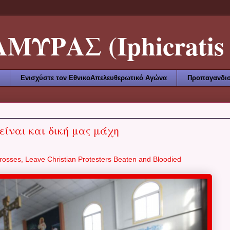
ΥΡΑΣ (Iphicratis 
Ενισχύστε τον ΕθνικοΑπελευθερωτικό Αγώνα
Προπαγανδισ
είναι και δική μας μάχη
rosses, Leave Christian Protesters Beaten and Bloodied