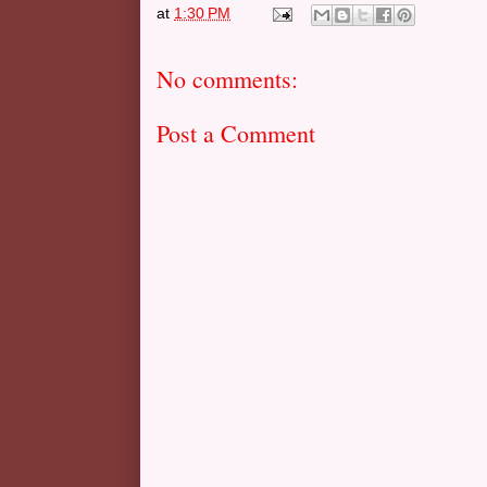
at
1:30 PM
No comments:
Post a Comment