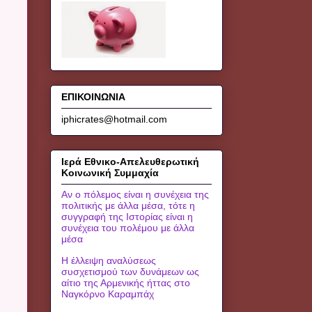
ΕΠΙΚΟΙΝΩΝΙΑ
iphicrates@hotmail.com
Ιερά Εθνικο-Απελευθερωτική
Κοινωνική Συμμαχία
Αν ο πόλεμος είναι η συνέχεια της
πολιτικής με άλλα μέσα, τότε η
συγγραφή της Ιστορίας είναι η
συνέχεια του πολέμου με άλλα
μέσα
Η έλλειψη αναλύσεως
συσχετισμού των δυνάμεων ως
αίτιο της Αρμενικής ήττας στο
Ναγκόρνο Καραμπάχ