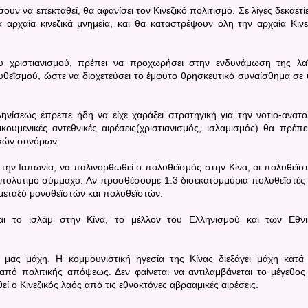
ουν να επεκταθεί, θα αφανίσει τον Κινεζικό πολιτισμό. Σε λίγες δεκαετίε
α αρχαία κινεζικά μνημεία, και θα καταστρέψουν όλη την αρχαία Κινε
ου χριστιανισμού, πρέπει να προχωρήσει στην ενδυνάμωση της λα
υθεϊσμού, ώστε να διοχετεύσει το έμφυτο θρησκευτικό συναίσθημα σε 
ίσεως έπρεπε ήδη να είχε χαράξει στρατηγική για την νοτιο-ανατο
ουμενικές αντεθνικές αιρέσεις(χριστιανισμός, ισλαμισμός) θα πρέπε
ικών συνόρων.
 την Ιαπωνία, να παλινορθωθεί ο πολυθεϊσμός στην Κίνα, οι πολυθεϊστ
πολύτιμο σύμμαχο. Αν προσθέσουμε 1.3 δισεκατομμύρια πολυθεϊστές
 μεταξύ μονοθεϊστών και πολυθεϊστών.
και το ισλάμ στην Κίνα, το μέλλον του Ελληνισμού και των Εθν
ή μας μάχη. Η κομμουνιστική ηγεσία της Κίνας διεξάγει μάχη κατά
 από πολιτικής απόψεως. Δεν φαίνεται να αντιλαμβάνεται το μέγεθος
 ο Κινεζικός λαός από τις εθνοκτόνες αβρααμικές αιρέσεις.