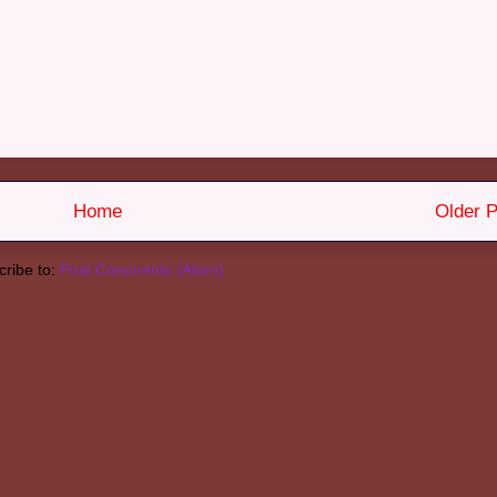
Home
Older P
ribe to:
Post Comments (Atom)