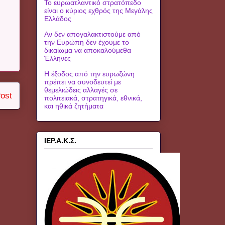
Το ευρωατλαντικό στρατόπεδο
είναι ο κύριος εχθρός της Μεγάλης
Ελλάδος
Αν δεν απογαλακτιστούμε από
την Ευρώπη δεν έχουμε το
δικαίωμα να αποκαλούμεθα
Έλληνες
Η έξοδος από την ευρωζώνη
πρέπει να συνοδευτεί με
θεμελιώδεις αλλαγές σε
ost
πολιτειακά, στρατηγικά, εθνικά,
και ηθικά ζητήματα
ΙΕΡ.Α.Κ.Σ.