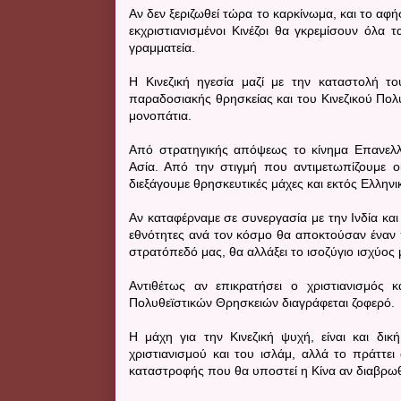
Αν δεν ξεριζωθεί τώρα το καρκίνωμα, και το αφήσ
εκχριστιανισμένοι Κινέζοι θα γκρεμίσουν όλα τ
γραμματεία.
Η Κινεζική ηγεσία μαζί με την καταστολή τ
παραδοσιακής θρησκείας και του Κινεζικού Πολ
μονοπάτια.
Από στρατηγικής απόψεως το κίνημα Επανελλην
Ασία. Από την στιγμή που αντιμετωπίζουμε οικ
διεξάγουμε θρησκευτικές μάχες και εκτός Ελλην
Αν καταφέρναμε σε συνεργασία με την Ινδία και
εθνότητες ανά τον κόσμο θα αποκτούσαν έναν 
στρατόπεδό μας, θα αλλάξει το ισοζύγιο ισχύος
Αντιθέτως αν επικρατήσει ο χριστιανισμός 
Πολυθεϊστικών Θρησκειών διαγράφεται ζοφερό.
Η μάχη για την Κινεζική ψυχή, είναι και δικ
χριστιανισμού και του ισλάμ, αλλά το πράττει
καταστροφής που θα υποστεί η Κίνα αν διαβρωθεί