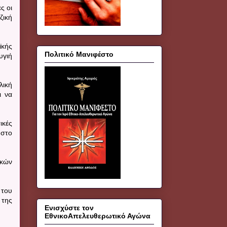
ς οι
ζική
ϊκής
Πολιτικό Μανιφέστο
υγιή
λική
ι να
ικές
 στο
ικών
 του
 της
Ενισχύστε τον
ΕθνικοΑπελευθερωτικό Αγώνα