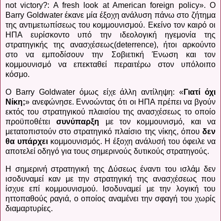
not victory?: A fresh look at American foreign policy».
Ο
Barry Goldwater
έκανε μία έξοχη ανάλυση πάνω στο ζήτημα
της αντιμετωπίσεως του κομμουνισμού. Εκείνο τον καιρό οι
ΗΠΑ ευρίσκοντο υπό την ιδεολογική ηγεμονία της
στρατηγικής της ανασχέσεως(
deterrence
), ήτοι αρκούντο
στο να εμποδίσουν την Σοβιετική Ένωση και τον
κομμουνισμό να επεκταθεί περαιτέρω στον υπόλοιπο
κόσμο.
Ο
Barry Goldwater
όμως είχε άλλη αντίληψη: «
Γιατί όχι
Νίκη;
» ανεφώνησε. Εννοώντας ότι οι ΗΠΑ πρέπει να βγούν
εκτός του στρατηγικού πλαισίου της ανασχέσεως το οποίο
προϋποθέτει
συνύπαρξη
με τον κομμουνισμό, και να
μετατοπιστούν στο στρατηγικό πλαίσιο της νίκης, όπου
δεν
θα υπάρχει
κομμουνισμός. Η έξοχη ανάλυσή του όφειλε να
αποτελεί οδηγό για τους σημερινούς δυτικούς στρατηγούς.
Η σημερινή στρατηγική της Δύσεως έναντι του ισλάμ δεν
ισοδυναμεί καν με την στρατηγική της ανασχέσεως που
ίσχυε επί κομμουνισμού. Ισοδυναμεί με την λογική του
ηττοπαθούς ραγιά, ο οποίος αναμένει την σφαγή του χωρίς
διαμαρτυρίες.