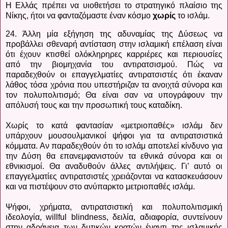
Η Ελλάς πρέπει να υιοθετήσει το στρατηγικό πλαίσιο της
Νίκης, ήτοι να φανταζόμαστε έναν κόσμο
χωρίς
το ισλάμ.
24. Άλλη μία εξήγηση της αδυναμίας της Δύσεως να
προβάλλει σθεναρή αντίσταση στην ισλαμική επέλαση είναι
ότι έχουν κτισθεί ολόκληρηρες καρριέρες και περιουσίες
από την βιομηχανία του αντιρατσισμού. Πώς να
παραδεχθούν οι επαγγελματίες αντιρατσιστές ότι έκαναν
λάθος τόσα χρόνια που υπεστήριζαν τα ανοιχτά σύνορα και
τον πολυπολιτισμό; Θα είναι σαν να υπογράφουν την
απόλυσή τους και την προσωπική τους καταδίκη.
Χωρίς το κατά φαντασίαν «μετριοπαθές» ισλάμ δεν
υπάρχουν μουσουλμανικοί ψήφοι για τα αντιρατσιστικά
κόμματα. Αν παραδεχθούν ότι το ισλάμ αποτελεί κίνδυνο για
την Δύση θα επανεμφανιστούν τα εθνικά σύνορα και οι
εθνικισμοί. Θα αναδυθούν άλλες αντιλήψεις. Γι’ αυτό οι
επαγγελματίες αντιρατσιστές χρειάζονται να κατασκευάσουν
και να πιστέψουν στο ανύπαρκτο μετριοπαθές ισλάμ.
Ψήφοι, χρήματα, αντιρατσιστική και πολυπολιτισμική
ιδεολογία, willful blindness, δειλία, αδιαφορία, συντείνουν
στην αδράνεια των δυτικών κρατών έναντι της ισλαμικής