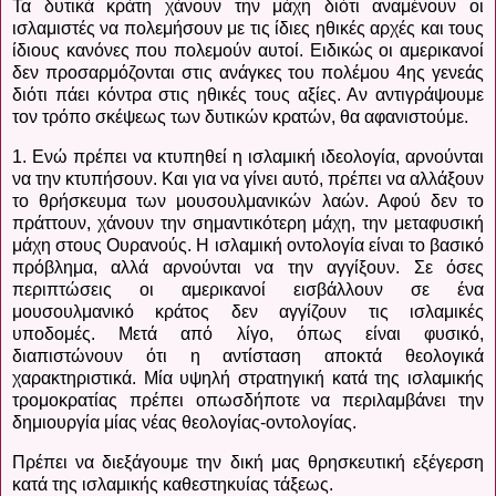
Τα δυτικά κράτη χάνουν την μάχη διότι αναμένουν οι
ισλαμιστές να πολεμήσουν με τις ίδιες ηθικές αρχές και τους
ίδιους κανόνες που πολεμούν αυτοί. Ειδικώς οι αμερικανοί
δεν προσαρμόζονται στις ανάγκες του πολέμου 4ης γενεάς
διότι πάει κόντρα στις ηθικές τους αξίες. Αν αντιγράψουμε
τον τρόπο σκέψεως των δυτικών κρατών, θα αφανιστούμε.
1. Ενώ πρέπει να κτυπηθεί η ισλαμική ιδεολογία, αρνούνται
να την κτυπήσουν. Και για να γίνει αυτό, πρέπει να αλλάξουν
το θρήσκευμα των μουσουλμανικών λαών. Αφού δεν το
πράττουν, χάνουν την σημαντικότερη μάχη, την μεταφυσική
μάχη στους Ουρανούς. Η ισλαμική οντολογία είναι το βασικό
πρόβλημα, αλλά αρνούνται να την αγγίξουν. Σε όσες
περιπτώσεις οι αμερικανοί εισβάλλουν σε ένα
μουσουλμανικό κράτος δεν αγγίζουν τις ισλαμικές
υποδομές. Μετά από λίγο, όπως είναι φυσικό,
διαπιστώνουν ότι η αντίσταση αποκτά θεολογικά
χαρακτηριστικά. Μία υψηλή στρατηγική κατά της ισλαμικής
τρομοκρατίας πρέπει οπωσδήποτε να περιλαμβάνει την
δημιουργία μίας νέας θεολογίας-οντολογίας.
Πρέπει να διεξάγουμε την δική μας θρησκευτική εξέγερση
κατά της ισλαμικής καθεστηκυίας τάξεως.