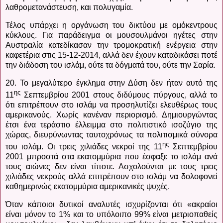
λαθρομετανάστευση, και πολυγαμία.
Τέλος υπάρχει η οργάνωση του δικτύου με ομόκεντρους
κύκλους. Για παράδειγμα οι μουσουλμάνοι ηγέτες στην
Αυστραλία κατεδίκασαν την τρομοκρατική ενέργεια στην
καφετέρια στις 15-12-2014, αλλά δεν έχουν καταδικάσει ποτέ
την διάδοση του ισλάμ, ούτε τα δόγματά του, ούτε την Σαρία.
20. Το μεγαλύτερο έγκλημα στην Δύση δεν ήταν αυτό της
ης
11
Σεπτεμβρίου 2001 στους διδύμους πύργους, αλλά το
ότι επιτρέπουν στο ισλάμ να προσηλυτίζει ελευθέρως τους
αμερικανούς. Χωρίς κανέναν περιορισμό. Δημιουργώντας
έτσι ένα τεράστιο έλλειμμα στο πολιτιστικό ισοζύγιο της
χώρας, διευρύνωντας ταυτοχρόνως τα πολιτισμικά σύνορα
ης
του ισλάμ. Οι τρεις χιλιάδες νεκροί της 11
Σεπτεμβρίου
2001 μπροστά στα εκατομμύρια που έσφαξε το ισλάμ ανά
τους αιώνες δεν είναι τίποτε. Ασχολούνται με τους τρεις
χιλιάδες νεκρούς αλλά επιτρέπουν στο ισλάμ να δολοφονεί
καθημερινώς εκατομμύρια αμερικανικές ψυχές.
Όταν κάποιοι δυτικοί αναλυτές ισχυρίζονται ότι «ακραίοι
είναι μόνον το 1% και το υπόλοιπο 99% είναι μετριοπαθείς