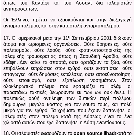
όπως του Καντάφι και του Άσσαντ δια ισλαμιστών
αντιπροσώπων.
Οι Έλληνες πρέπει να εξασκούνται και στην διεξαγωγή
ανταρτοπολέμου, και στην καταστολή ανταρτοπολέμου.
η
17. Οι αμερικανοί μετά την 11
Σεπτεμβρίου 2001 διώκουν
άτομα και ωρισμένες οργανώσεις. Ούτε θρησκείες, ούτε
πολιτισμούς, ούτε λαούς, ούτε κράτη-υποστηρικτές της
ισλαμικής τρομοκρατίας όπως η Σαουδική Αραβία, ούτε
εδάφη. Δεν καίνε τα σπαρτά, ούτε αρπάζουν τα ζώα, ούτε
επιβάλλουν εκτρώσεις στον εχθρό, ούτε εκτοπίσεις, ούτε
απαγωγές, ούτε δημόσιες εκτελέσεις, ούτε αποεθνοποίηση,
ούτε εποικισμό, ούτε εξάπλωση νοσημάτων. Στον
ολοκληρωτικό πόλεμο που εφαρμόζει το ισλάμ, οι
παραπάνω τακτικές θεωρούνται εκ των ων ουκ άνευ. Η
πολιτικώς ορθή αντίληψη των δυτικών περί πολέμου
δημιουργεί μεγάλο κόστος για τον εαυτό τους, και πολύ
μικρό για τον εχθρό. Τα χρήματα που έχουν δαπανήσει οι
ισλαμιστές στον πόλεμο κατά της Δύσεως είναι το ένα
χιλιοστό αυτών που έχει δαπανήσει η Δύση εναντίον τους.
18. Οι ισλαμιστές εφαρμόζουν το
open
source
jihad
(κατά το