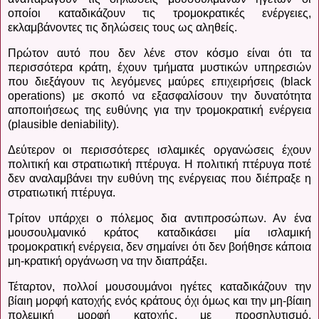
οποίοι καταδικάζουν τις τρομοκρατικές ενέργειες,
εκλαμβάνοντες τις δηλώσεις τους ως αληθείς.
Πρώτον αυτό που δεν λένε στον κόσμο είναι ότι τα
περισσότερα κράτη, έχουν τμήματα μυστικών υπηρεσιών
που διεξάγουν τις λεγόμενες μαύρες επιχειρήσεις (black
operations) με σκοπό να εξασφαλίσουν την δυνατότητα
αποποιήσεως της ευθύνης για την τρομοκρατική ενέργεια
(plausible deniability).
Δεύτερον οι περισσότερες ισλαμικές οργανώσεις έχουν
πολιτική και στρατιωτική πτέρυγα. Η πολιτική πτέρυγα ποτέ
δεν αναλαμβάνει την ευθύνη της ενέργειας που διέπραξε η
στρατιωτική πτέρυγα.
Τρίτον υπάρχει ο πόλεμος δια αντιπροσώπων. Αν ένα
μουσουλμανικό κράτος καταδικάσει μία ισλαμική
τρομοκρατική ενέργεια, δεν σημαίνει ότι δεν βοήθησε κάποια
μη-κρατική οργάνωση να την διαπράξει.
Τέταρτον, πολλοί μουσουμάνοι ηγέτες καταδικάζουν την
βίαιη μορφή κατοχής ενός κράτους όχι όμως και την μη-βίαιη
πολεμική μορφή κατοχής, με προσηλυτισμό,