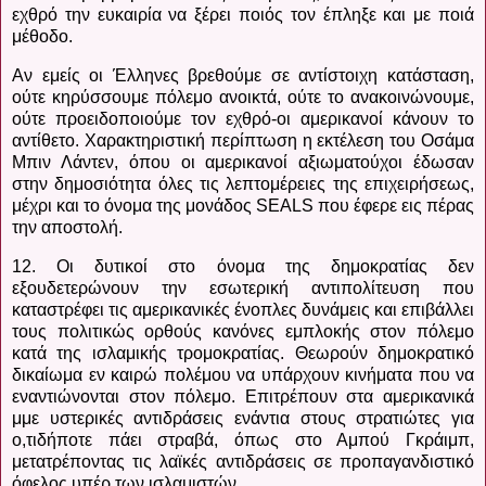
εχθρό την ευκαιρία να ξέρει ποιός τον έπληξε και με ποιά
μέθοδο.
Αν εμείς οι Έλληνες βρεθούμε σε αντίστοιχη κατάσταση,
ούτε κηρύσσουμε πόλεμο ανοικτά, ούτε το ανακοινώνουμε,
ούτε προειδοποιούμε τον εχθρό-οι αμερικανοί κάνουν το
αντίθετο. Χαρακτηριστική περίπτωση η εκτέλεση του Οσάμα
Μπιν Λάντεν, όπου οι αμερικανοί αξιωματούχοι έδωσαν
στην δημοσιότητα όλες τις λεπτομέρειες της επιχειρήσεως,
μέχρι και το όνομα της μονάδος
SEALS
που έφερε εις πέρας
την αποστολή.
12. Οι δυτικοί στο όνομα της δημοκρατίας δεν
εξουδετερώνουν την εσωτερική αντιπολίτευση που
καταστρέφει τις αμερικανικές ένοπλες δυνάμεις και επιβάλλει
τους πολιτικώς ορθούς κανόνες εμπλοκής στον πόλεμο
κατά της ισλαμικής τρομοκρατίας. Θεωρούν δημοκρατικό
δικαίωμα εν καιρώ πολέμου να υπάρχουν κινήματα που να
εναντιώνονται στον πόλεμο. Επιτρέπουν στα αμερικανικά
μμε υστερικές αντιδράσεις ενάντια στους στρατιώτες για
ο,τιδήποτε πάει στραβά, όπως στο Αμπού Γκράιμπ,
μετατρέποντας τις λαϊκές αντιδράσεις σε προπαγανδιστικό
όφελος υπέρ των ισλαμιστών.