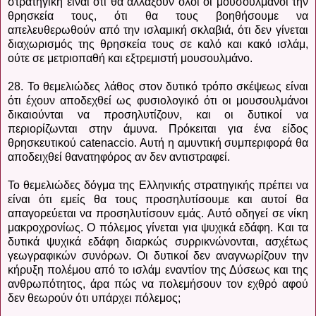
στρατηγική είναι ότι θα αλλάξουν όλοι οι μουσουλμάνοι την
θρησκεία τους, ότι θα τους βοηθήσουμε να
απελευθερωθούν από την ισλαμική σκλαβιά, ότι δεν γίνεται
διαχωρισμός της θρησκεία τους σε καλό και κακό ισλάμ,
ούτε σε μετριοπαθή και εξτρεμιστή μουσουλμάνο.
28. Το θεμελιώδες λάθος στον δυτικό τρόπο σκέψεως είναι
ότι έχουν αποδεχθεί ως φυσιολογικό ότι οι μουσουλμάνοι
δικαιούνται να προσηλυτίζουν, και οι δυτικοί να
περιορίζωνται στην άμυνα. Πρόκειται για ένα είδος
θρησκευτικού catenaccio. Αυτή η αμυντική συμπεριφορά θα
αποδειχθεί θανατηφόρος αν δεν αντιστραφεί.
Το θεμελιώδες δόγμα της Ελληνικής στρατηγικής πρέπει να
είναι ότι εμείς θα τους προσηλυτίσουμε και αυτοί θα
απαγορεύεται να προσηλυτίσουν εμάς. Αυτό οδηγεί σε νίκη
μακροχρονίως. Ο πόλεμος γίνεται για ψυχικά εδάφη. Και τα
δυτικά ψυχικά εδάφη διαρκώς συρρικνώνονται, ασχέτως
γεωγραφικών συνόρων. Οι δυτικοί δεν αναγνωρίζουν την
κήρυξη πολέμου από το ισλάμ εναντίον της Δύσεως και της
ανθρωπότητος, άρα πώς να πολεμήσουν τον εχθρό αφού
δεν θεωρούν ότι υπάρχει πόλεμος;