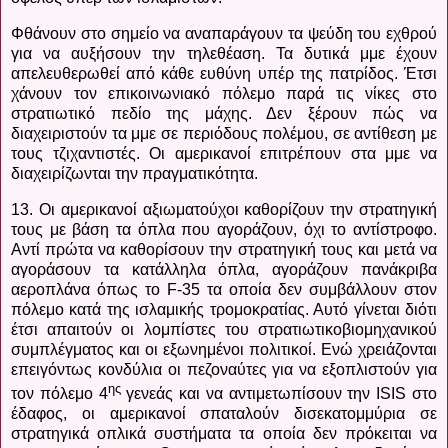
Φθάνουν στο σημείο να αναπαράγουν τα ψεύδη του εχθρού
για να αυξήσουν την τηλεθέαση. Τα δυτικά μμε έχουν
απελευθερωθεί από κάθε ευθύνη υπέρ της πατρίδος. Έτσι
χάνουν τον επικοινωνιακό πόλεμο παρά τις νίκες στο
στρατιωτικό πεδίο της μάχης. Δεν ξέρουν πώς να
διαχειριστούν τα μμε σε περιόδους πολέμου, σε αντίθεση με
τους τζιχαντιστές. Οι αμερικανοί επιτρέπουν στα μμε να
διαχειρίζωνται την πραγματικότητα.
13. Οι αμερικανοί αξιωματούχοι καθορίζουν την στρατηγική
τους με βάση τα όπλα που αγοράζουν, όχι το αντίστροφο.
Αντί πρώτα να καθορίσουν την στρατηγική τους και μετά να
αγοράσουν τα κατάλληλα όπλα, αγοράζουν πανάκριβα
αεροπλάνα όπως το
F
-35 τα οποία δεν συμβάλλουν στον
πόλεμο κατά της ισλαμικής τρομοκρατίας. Αυτό γίνεται διότι
έτσι απαιτούν οι λομπίστες του στρατιωτικοβιομηχανικού
συμπλέγματος και οι εξωνημένοι πολιτικοί. Ενώ χρειάζονται
επειγόντως κονδύλια οι πεζοναύτες για να εξοπλιστούν για
ης
τον πόλεμο 4
γενεάς και να αντιμετωπίσουν την
ISIS
στο
έδαφος, οι αμερικανοί σπαταλούν δισεκατομμύρια σε
στρατηγικά οπλικά συστήματα τα οποία δεν πρόκειται να