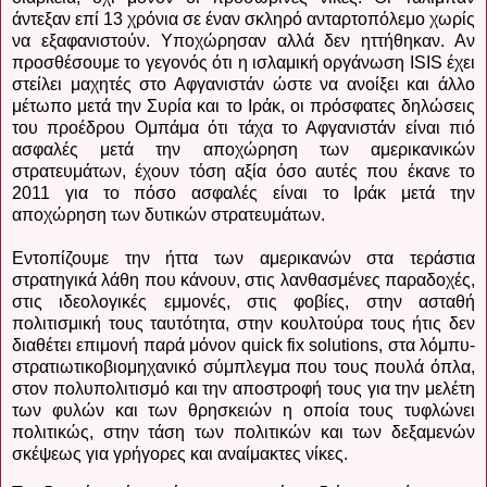
άντεξαν επί 13 χρόνια σε έναν σκληρό ανταρτοπόλεμο χωρίς
να εξαφανιστούν. Υποχώρησαν αλλά δεν ηττήθηκαν. Αν
προσθέσουμε το γεγονός ότι η ισλαμική οργάνωση
ISIS
έχει
στείλει μαχητές στο Αφγανιστάν ώστε να ανοίξει και άλλο
μέτωπο μετά την Συρία και το Ιράκ, οι πρόσφατες δηλώσεις
του προέδρου Ομπάμα ότι τάχα το Αφγανιστάν είναι πιό
ασφαλές μετά την αποχώρηση των αμερικανικών
στρατευμάτων, έχουν τόση αξία όσο αυτές που έκανε το
2011 για το πόσο ασφαλές είναι το Ιράκ μετά την
αποχώρηση των δυτικών στρατευμάτων.
Εντοπίζουμε την ήττα των αμερικανών στα τεράστια
στρατηγικά λάθη που κάνουν, στις λανθασμένες παραδοχές,
στις ιδεολογικές εμμονές, στις φοβίες, στην ασταθή
πολιτισμική τους ταυτότητα, στην κουλτούρα τους ήτις δεν
διαθέτει επιμονή παρά μόνον quick fix solutions, στα λόμπυ-
στρατιωτικοβιομηχανικό σύμπλεγμα που τους πουλά όπλα,
στον πολυπολιτισμό και την αποστροφή τους για την μελέτη
των φυλών και των θρησκειών η οποία τους τυφλώνει
πολιτικώς, στην τάση των πολιτικών και των δεξαμενών
σκέψεως για γρήγορες και αναίμακτες νίκες.