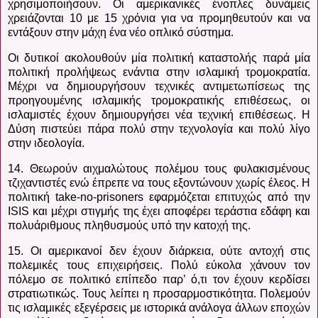
χρησιμοποιήσουν. Οι αμερικανικές ένοπλες δυνάμεις
χρειάζονται 10 με 15 χρόνια για να προμηθευτούν και να
εντάξουν στην μάχη ένα νέο οπλικό σύστημα.
Οι δυτικοί ακολουθούν μία πολιτική καταστολής παρά μία
πολιτική προλήψεως ενάντια στην ισλαμική τρομοκρατία.
Μέχρι να δημιουργήσουν τεχνικές αντιμετωπίσεως της
προηγουμένης ισλαμικής τρομοκρατικής επιθέσεως, οι
ισλαμιστές έχουν δημιουργήσει νέα τεχνική επιθέσεως. Η
Δύση πιστεύει πάρα πολύ στην τεχνολογία και πολύ λίγο
στην ιδεολογία.
14. Θεωρούν αιχμαλώτους πολέμου τους φυλακισμένους
τζιχαντιστές ενώ έπρεπε να τους εξοντώνουν χωρίς έλεος. Η
πολιτική
take
-
no
-
prisoners
εφαρμόζεται επιτυχώς από την
ISIS
και μέχρι στιγμής της έχει αποφέρει τεράστια εδάφη και
πολυάριθμους πληθυσμούς υπό την κατοχή της.
15. Οι αμερικανοί δεν έχουν διάρκεια, ούτε αντοχή στις
πολεμικές τους επιχειρήσεις. Πολύ εύκολα χάνουν τον
πόλεμο σε πολιτικό επίπεδο παρ’ ό,τι τον έχουν κερδίσει
στρατιωτικώς. Τους λείπει η προσαρμοστικότητα. Πολεμούν
τις ισλαμικές εξεγέρσεις με ιστορικά ανάλογα άλλων εποχών