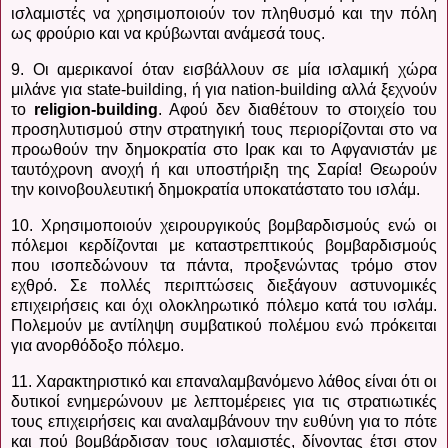
ισλαμιστές να χρησιμοποιούν τον πληθυσμό και την πόλη
ως φρούριο και να κρύβωνται ανάμεσά τους.
9. Οι αμερικανοί όταν εισβάλλουν σε μία ισλαμική χώρα
μιλάνε για
state
-
building
, ή για
nation
-
building
αλλά ξεχνούν
το
religion
-
building
. Αφού δεν διαθέτουν το στοιχείο του
προσηλυτισμού στην στρατηγική τους περιορίζονται στο να
προωθούν την δημοκρατία στο Ιρακ και το Αφγανιστάν με
ταυτόχρονη ανοχή ή και υποστήριξη της Σαρία! Θεωρούν
την κοινοβουλευτική δημοκρατία υποκατάστατο του ισλάμ.
10. Χρησιμοποιούν χειρουργικούς βομβαρδισμούς ενώ οι
πόλεμοι κερδίζονται με καταστρεπτικούς βομβαρδισμούς
που ισοπεδώνουν τα πάντα, προξενώντας τρόμο στον
εχθρό. Σε πολλές περιπτώσεις διεξάγουν αστυνομικές
επιχειρήσεις και όχι ολοκληρωτικό πόλεμο κατά του ισλάμ.
Πολεμούν με αντίληψη συμβατικού πολέμου ενώ πρόκειται
για ανορθόδοξο πόλεμο.
11. Χαρακτηριστικό και επαναλαμβανόμενο λάθος είναι ότι οι
δυτικοί ενημερώνουν με λεπτομέρειες για τις στρατιωτικές
τους επιχειρήσεις και αναλαμβάνουν την ευθύνη για το πότε
και πού βομβάρδισαν τους ισλαμιστές, δίνοντας έτσι στον