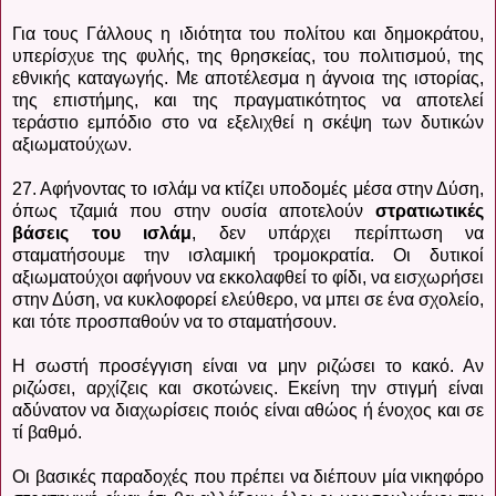
Για τους Γάλλους η ιδιότητα του πολίτου και δημοκράτου,
υπερίσχυε της φυλής, της θρησκείας, του πολιτισμού, της
εθνικής καταγωγής. Με αποτέλεσμα η άγνοια της ιστορίας,
της επιστήμης, και της πραγματικότητος να αποτελεί
τεράστιο εμπόδιο στο να εξελιχθεί η σκέψη των δυτικών
αξιωματούχων.
27. Αφήνοντας το ισλάμ να κτίζει υποδομές μέσα στην Δύση,
όπως τζαμιά που στην ουσία αποτελούν
στρατιωτικές
βάσεις του ισλάμ
, δεν υπάρχει περίπτωση να
σταματήσουμε την ισλαμική τρομοκρατία. Οι δυτικοί
αξιωματούχοι αφήνουν να εκκολαφθεί το φίδι, να εισχωρήσει
στην Δύση, να κυκλοφορεί ελεύθερο, να μπει σε ένα σχολείο,
και τότε προσπαθούν να το σταματήσουν.
Η σωστή προσέγγιση είναι να μην ριζώσει το κακό. Αν
ριζώσει, αρχίζεις και σκοτώνεις. Εκείνη την στιγμή είναι
αδύνατον να διαχωρίσεις ποιός είναι αθώος ή ένοχος και σε
τί βαθμό.
Οι βασικές παραδοχές που πρέπει να διέπουν μία νικηφόρο