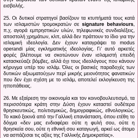
εισβολής.
25. Οι δυτικοί στρατηγοί βασίζουν τα κτυπήματά τους κατά
των ισλαμιστών τρομοκρατών σε
signature behaviours
,
π.χ. αγορά εμπρηστικών υλών, τηλεφωνικές συνδιαλέξεις,
αποστολή χρημάτων, κλπ, αλλά δεν πράττουν το ίδιο για την
ισλαμική ιδεολογία. Δεν έχουν καταγράψει το modus
operandi μίας εγκληματικής ιδεολογίας. Γι’ αυτό αρκετές
φορές βλέπουμε να σκοτώνουν έναν ισλαμιστή επειδή
κατασκεύαζε βόμβες, αλλά όχι τους ιδεολόγους που κάνουν
κήρυγμα υπέρ του ισλάμ. Όλες οι βασικές παραδοχές των
δυτικών αξιωματούχων περί μικρής μειονότητος φανατικών
που δεν έχει σχέση με το ισλάμ, αποτελεί εκλογίκευση της
ηττοπάθειας.
26. Με εξαίρεση την οικονομία και τον κοινοβουλευτισμό, τα
περισσότερα κράτη στην Δύση έχουν καταστεί ουδέτερα
θρησκευτικώς, πολιτισμικώς, δημογραφικώς, εθνολογικώς.
Το κακό ξεκινά από την Γαλλική επανάσταση, όπου ετέθη το
δόγμα «δεν μας ενδιαφέρει ούτε η φυλή σου, ούτε η
θρησκεία σου, ούτε η εθνική σου καταγωγή, αρκεί ως άτομο
να ασπάζεσαι τις αξίες της Γαλλικής Δημοκρατίας».