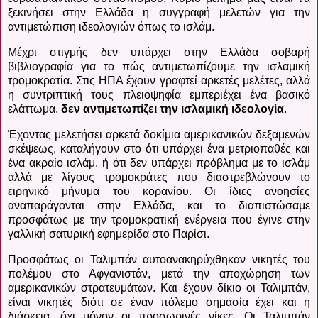
ξεκινήσει στην Ελλάδα η συγγραφή μελετών για την
αντιμετώπιση ιδεολογιών όπως το ισλάμ.
Μέχρι στιγμής δεν υπάρχει στην Ελλάδα σοβαρή
βιβλιογραφία για το πώς αντιμετωπίζουμε την ισλαμική
τρομοκρατία. Στις ΗΠΑ έχουν γραφτεί αρκετές μελέτες, αλλά
η συντριπτική τους πλειοψηφία εμπεριέχει ένα βασικό
ελάττωμα,
δεν αντιμετωπίζει την ισλαμική ιδεολογία
.
Έχοντας μελετήσει αρκετά δοκίμια αμερικανικών δεξαμενών
σκέψεως, καταλήγουν στο ότι υπάρχει ένα μετριοπαθές και
ένα ακραίο ισλάμ, ή ότι δεν υπάρχει πρόβλημα με το ισλάμ
αλλά με λίγους τρομοκράτες που διαστρεβλώνουν το
ειρηνικό μήνυμα του κορανίου. Οι ίδιες ανοησίες
αναπαράγονται στην Ελλάδα, και το διαπιστώσαμε
προσφάτως με την τρομοκρατική ενέργεια που έγινε στην
γαλλική σατυρική εφημερίδα στο Παρίσι.
Προσφάτως οι Ταλιμπάν αυτοανακηρύχθηκαν νικητές του
πολέμου στο Αφγανιστάν, μετά την αποχώρηση των
αμερικανικών στρατευμάτων. Και έχουν δίκιο οι Ταλιμπάν,
είναι νικητές διότι σε έναν πόλεμο σημασία έχει και η
διάρκεια, όχι μόνον οι προσωρινές νίκες. Οι Ταλιμπάν