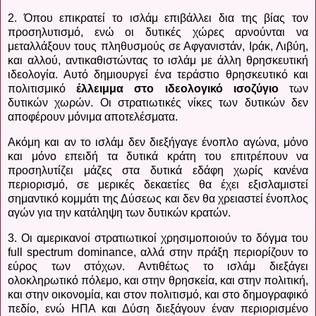
2. Όπου επικρατεί το ισλάμ επιβάλλει δια της βίας τον
προσηλυτισμό, ενώ οι δυτικές χώρες αρνούνται να
μεταλλάξουν τους πληθυσμούς σε Αφγανιστάν, Ιράκ, Λιβύη,
και αλλού, αντικαθιστώντας το ισλάμ με άλλη θρησκευτική
ιδεολογία. Αυτό δημιουργεί ένα τεράστιο θρησκευτικό και
πολιτισμικό
έλλειμμα στο ιδεολογικό ισοζύγιο
των
δυτικών χωρών. Οι στρατιωτικές νίκες των δυτικών δεν
αποφέρουν μόνιμα αποτελέσματα.
Ακόμη και αν το ισλάμ δεν διεξήγαγε ένοπλο αγώνα, μόνο
και μόνο επειδή τα δυτικά κράτη του επιτρέπουν να
προσηλυτίζει μάζες στα δυτικά εδάφη χωρίς κανένα
περιορισμό, σε μερικές δεκαετίες θα έχει εξισλαμιστεί
σημαντικό κομμάτι της Δύσεως και δεν θα χρειαστεί ένοπλος
αγών για την κατάληψη των δυτικών κρατών.
3. Οι αμερικανοί στρατιωτικοί χρησιμοποιούν το δόγμα του
full spectrum dominance, αλλά στην πράξη περιορίζουν το
εύρος των στόχων. Αντιθέτως το ισλάμ διεξάγει
ολοκληρωτικό πόλεμο, και στην θρησκεία, και στην πολιτική,
και στην οικονομία, και στον πολιτισμό, και στο δημογραφικό
πεδίο, ενώ ΗΠΑ και Δύση διεξάγουν έναν περιορισμένο