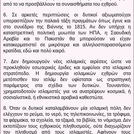
από το να προσβάλλουν τα συναισθήματα του εχθρού.
6. Σε αρκετές περιπτώσεις οι δυτικοί αξιωματούχοι
υπερασπίζουν την παλαιά τάξη πραγμάτων όπως έγινε και
στο συνέδριο της Βιέννης το 1815. Αν δεν υπήρχε η
καταστρεπτική πολιτική μυωπία των ΗΠΑ, η Σαουδική
Αραβία και το Πακιστάν θα μπορούσαν να είχαν
κατακερματιστεί σε μικρότερα και αλληλοσπαρασσόμενα
κρατίδια, εδώ και πολύ καιρό.
7. Δεν δημιουργούν νέες ισλαμικές αιρέσεις ώστε να
προκληθούν εσωτερικές έριδες και εμφύλιοι στο ισλαμικό
στρατόπεδο. Η δημιουργία ισλαμικών εχθρών στα
μετόπισθεν του ισλάμ δεν υφίσταται ως στρατηγική
παράμετρος στα σχέδια των δυτικών. Τουναντίον,
χρηματοδοτούν ισλαμιστές για να ανατρέψουν κοσμικά, ή
σοσιαλιστικά, ή εθνικιστικά αραβικά καθεστώτα.
8. Όταν οι δυτικοί καταλαμβάνουν μία ισλαμική πόλη δεν
ελέγχουν το ρεύμα, το νερό, τις τηλεπικοινωνίες, τα τρόφιμα,
τα φάρμακα, τα σχολεία, τα τζαμιά, τα βιβλία, το νόμισμα. Δεν
εκτοπίζουν τους εχθρικούς πληθυσμούς, ούτε διαχωρίζουν
τον πληθυσμό από τους ισλαμιστές. Αφήνουν τους