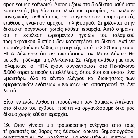
open source software
). Διαφημίζουν στο διαδίκτυο μαθήματα
κατασκευής βομβών από υλικά του εμπορίου, και καλούν
μοναχικούς ανθρώπους να οργανώσουν τρομοκρατικές
επιθέσεις εναντίον αμάχου πληθυσμού. Στηρίζονται στην
δικτυακή οργάνωση χωρίς κάθετη ιεραρχία. Αυτό σημαίνει
ότι η εκτέλεση ωρισμένων ηγετών του ισλαμικού
τρομοκρατικού δικτύου δεν καταστρέφει το δίκτυο. Αντί να
παραδεχθούν το λάθος στρατηγικής, από το 2001 και μετά οι
ΗΠΑ δήλωναν ότι αν σκοτώσουν τον Μπιν Λάντεν θα
μειωθεί η δύναμη της Αλ-Κάιντα. Σε πλήρη αντίθεση με τους
ισλαμιστές, οι ΗΠΑ έχουν συγκεντρώσει στο Πεντάγωνο
5.000 στρατιωτικούς υπαλλήλους, όπου έτσι και σκάσει ένα
«μανιτάρι» όλο το κέντρο ελέγχου και διοικήσεως των
αμερικανικών ενόπλων δυνάμεων θα καταστραφεί σε ένα
λεπτό.
Είναι εντελώς λάθος η προσέγγιση των δυτικών. Απέναντι
στο δίκτυο του εχθρού, πρέπει να οργανώσουμε δικό μας
δίκτυο χωρίς κάθετη ιεραρχία.
19. Όταν γίνεται μία τρομοκρατική ενέργεια από τους
τζιχαντιστές εις βάρος της Δύσεως, αρκετοί δημοσιογράφοι
αναπαράγουν τις δηλώσεις μουσουλμάνων ηγετών οι