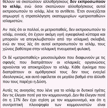
θέλουν να σκοτώσουν αλλοθρήσκους
δεν εκπροσωπούν
το ισλάμ
, ενώ όσοι σκοτώνουν αλλοθρήσκους αυτοί
εκπροσωπούν το ισλάμ, λένε το αντίθετο. Έτσι συνεχίζεται
ατιμωρητί η στρατολόγηση εκατομμυρίων «μετριοπαθών»
ισλαμιστών.
Αν πείς ότι οι πολλοί, οι μετριοπαθείς, δεν εκπροσωπούν το
ισλάμ, εννοείς ότι έχουν ακόμη υγιή εγκεφαλικά κύτταρα και
μπορούν να απεγκλωβιστούν από την ισλαμική σκλαβιά,
ενώ αν τους λές ότι αυτοί εκπροσωπούν το ισλάμ, τους
χώνεις βαθύτερα στην ισλαμική πνευματική φυλακή.
Οι δέ «μετριοπαθείς» μουσουλμάνοι που διαφωνούν με τις
σφαγές που διαπράττουν οι ισλαμικές οργανώσεις
αρνούνται να αποκηρύξουν το ισλάμ. Κάθε έγκλημα που
διαπράττουν οι ομόθρησκοί τους δεν τους ενοχλεί
ιδεολογικώς, και αυτό οφείλεται σε μεγάλο βαθμό στο άλλοθι
που τους παρέχει η Δύση.
Αυτές τις ανοησίες που λένε για το ισλάμ οι δυτικοί ηγέτες
δεν τις έλεγαν ποτέ για τον κομμουνισμό. Δεν θα έλεγαν ποτέ
ότι η 17Ν δεν έχει σχέση με τον κομμουνισμό, και ότι η
συντριπτική πλειοψηφία των κομμουνιστών είναι