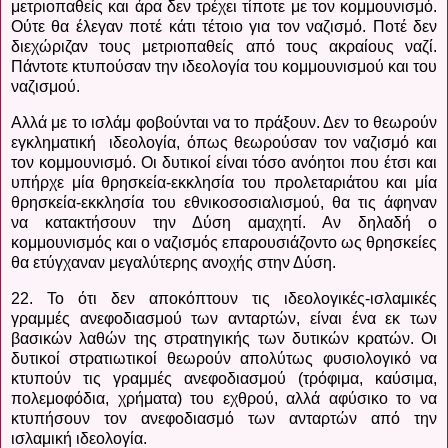
μετριοπαθείς και άρα δεν τρέχει τίποτε με τον κομμουνισμό.
Ούτε θα έλεγαν ποτέ κάτι τέτοιο για τον ναζισμό. Ποτέ δεν
διεχώριζαν τους μετριοπαθείς από τους ακραίους ναζί.
Πάντοτε κτυπούσαν την ιδεολογία του κομμουνισμού και του
ναζισμού.
Αλλά με το ισλάμ φοβούνται να το πράξουν. Δεν το θεωρούν
εγκληματική ιδεολογία, όπως θεωρούσαν τον ναζισμό και
τον κομμουνισμό. Οι δυτικοί είναι τόσο ανόητοι που έτσι και
υπήρχε μία θρησκεία-εκκλησία του προλεταριάτου και μία
θρησκεία-εκκλησία του εθνικοσοσιαλισμού, θα τις άφηναν
να κατακτήσουν την Δύση αμαχητί. Αν δηλαδή ο
κομμουνισμός και ο ναζισμός επαρουσιάζοντο ως θρησκείες
θα ετύγχαναν μεγαλύτερης ανοχής στην Δύση.
22. Το ότι δεν αποκόπτουν τις ιδεολογικές-ισλαμικές
γραμμές ανεφοδιασμού των ανταρτών, είναι ένα εκ των
βασικών λαθών της στρατηγικής των δυτικών κρατών. Οι
δυτικοί στρατιωτικοί θεωρούν απολύτως φυσιολογικό να
κτυπούν τις γραμμές ανεφοδιασμού (τρόφιμα, καύσιμα,
πολεμοφόδια, χρήματα) του εχθρού, αλλά αφύσικο το να
κτυπήσουν τον ανεφοδιασμό των ανταρτών από την
ισλαμική ιδεολογία.