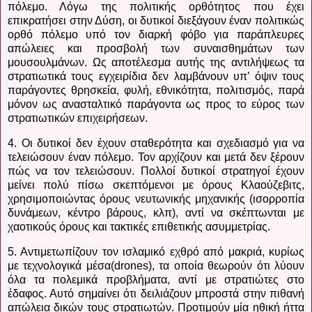
πόλεμο. Λόγω της πολιτικής ορθότητος που έχει
επικρατήσει στην Δύση, οι δυτικοί διεξάγουν έναν πολιτικώς
ορθό πόλεμο υπό τον διαρκή φόβο για παράπλευρες
απώλειες και προσβολή των συναισθημάτων των
μουσουλμάνων. Ως αποτέλεσμα αυτής της αντιλήψεως τα
στρατιωτικά τους εγχειρίδια δεν λαμβάνουν υπ’ όψιν τους
παράγοντες θρησκεία, φυλή, εθνικότητα, πολιτισμός, παρά
μόνον ως ανασταλτικό παράγοντα ως προς το εύρος των
στρατιωτικών επιχειρήσεων.
4. Οι δυτικοί δεν έχουν σταθερότητα και σχεδιασμό για να
τελειώσουν έναν πόλεμο. Τον αρχίζουν και μετά δεν ξέρουν
πώς να τον τελειώσουν. Πολλοί δυτικοί στρατηγοί έχουν
μείνει πολύ πίσω σκεπτόμενοι με όρους Κλαούζεβιτς,
χρησιμοποιώντας όρους νευτωνικής μηχανικής (ισορροπία
δυνάμεων, κέντρο βάρους, κλπ), αντί να σκέπτωνται με
χαοτικούς όρους και τακτικές επιθετικής ασυμμετρίας.
5. Αντιμετωπίζουν τον ισλαμικό εχθρό από μακριά, κυρίως
με τεχνολογικά μέσα(
drones
), τα οποία θεωρούν ότι λύουν
όλα τα πολεμικά προβλήματα, αντί με στρατιώτες στο
έδαφος. Αυτό σημαίνει ότι δειλιάζουν μπροστά στην πιθανή
απώλεια δικών τους στρατιωτών. Προτιμούν μία ηθική ήττα