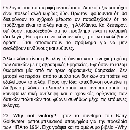
Οι λόγοι που συμπεριφέρονται έτσι οι δυτικοί αξιωματούχοι
είναι πολλοί αλλά κυρίως δύο. Πρώτον, φοβούνται ότι θα
διευρύνουν το εχθρικό μέτωπο αν παραδεχθούν ότι το
πρόβλημα είναι το ισλάμ και όχι η Αλ-Κάιντα. Και δεύτερον,
εφ’ όσον παραδεχθούν ότι το πρόβλημα είναι η ισλαμική
ιδεολογία, θα πρέπει να κάνουν κάτι, ήτοι να αναλάβουν
δράση. Έτσι αποσιωπούν το πρόβλημα για να μην
αναλάβουν κινδύνους και ευθύνες.
Άλλοι λόγοι είναι η θεολογική άγνοια και η ενοχική σχέση
των δυτικών με τις αβρααμικές θρησκείες. Εφ’ όσον το ισλάμ
θεωρείται μία από τις τρεις αβρααμικές θρησκείες, δεν
μπορεί να περάσει από το μυαλό των δυτικών ότι πρέπει να
εξαλείψουν το ισλάμ. Προς την ίδια κατεύθυνση συντείνει η
διάβρωση λόγω πολυπολιτισμού και αντιρατσισμού, η
κοινοβουλευτική αντίληψη και ο χρονικός ορίζοντας των
δυτικών πολιτικών που φθάνει συνήθως μέχρι τις επόμενες
εκλογές.
23.
W
hy not victory?
, ήταν το σύνθημα του
Barry
Goldwater
, ρεπουμπλικανού υποψηφίου για την προεδρία
των ΗΠΑ το 1964. Είχε
γράψει
και
το
ομώνυμο
βιβλίο
«Why