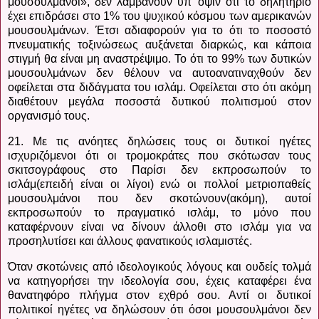
μουσουλμάνοι», δεν λαμβάνουν υπ’ όψιν ότι το δηλητήριο
έχει επιδράσει στο 1% του ψυχικού κόσμου των αμερικανών
μουσουλμάνων. Έτσι αδιαφορούν για το ότι το ποσοστό
πνευματικής τοξινώσεως αυξάνεται διαρκώς, και κάποια
στιγμή θα είναι μη αναστρέψιμο. Το ότι το 99% των δυτικών
μουσουλμάνων δεν θέλουν να αυτοανατιναχθούν δεν
οφείλεται στα διδάγματα του ισλάμ. Οφείλεται στο ότι ακόμη
διαθέτουν μεγάλα ποσοστά δυτικού πολιτισμού στον
οργανισμό τους.
21. Με τις ανόητες δηλώσεις τους οι δυτικοί ηγέτες
ισχυριζόμενοι ότι οι τρομοκράτες που σκότωσαν τους
σκιτσογράφους στο Παρίσι δεν εκπροσωπούν το
ισλάμ(επειδή είναι οι λίγοι) ενώ οι πολλοί μετριοπαθείς
μουσουλμάνοι που δεν σκοτώνουν(ακόμη), αυτοί
εκπροσωπούν το πραγματικό ισλάμ, το μόνο που
καταφέρνουν είναι να δίνουν άλλοθι στο ισλάμ για να
προσηλυτίσει και άλλους φανατικούς ισλαμιστές.
Όταν σκοτώνεις από ιδεολογικούς λόγους και ουδείς τολμά
να κατηγορήσει την ιδεολογία σου, έχεις καταφέρει ένα
θανατηφόρο πλήγμα στον εχθρό σου. Αντί οι δυτικοί
πολιτικοί ηγέτες να δηλώσουν ότι όσοι μουσουλμάνοι δεν