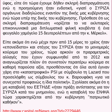
ύφος, είπε ότι τώρα έχουμε δήθεν σκληρή διαπραγμάτευση
ενώ η προηγούμενη ήταν ενδοτική, «γιατί ο ΣΥΡΙΖΑ
οργάνωνε διαδηλώσεις εναντίον της δικής μας κυβέρνησης
ενώ τώρα υπέρ της δικής του κυβέρνησης. Πρόσθεσε ότι ως
σκληρή διαπραγμάτευση «ορίζεται το να εκλιπαρείς
επικοινωνιακά μια διπλωματικά φιλική κουβέντα ή ένα
φευγαλέο χαμόγελο 15 δευτερολέπτων από την κ. Μέρκελ».
Είπε ακόμα ότι ενώ μέχρι πριν από 15 μέρες το χρέος ήταν
«επονείδιστο» και στόχος του ΣΥΡΙΖΑ ήταν το μονομερές
κούρεμα του χρέους, τώρα αρκούν οι πραραμετρικές
αλλαγές που έχουν συμφωνηθεί από το 2012 και
αναγνωρίζεται πλέον ότι συνιστούν περαιτέρω κούρεμα σε
καθαρή παρούσα αξία, προσθέτοντας ότι όλα αυτά έγιναν
χάρη στο «καταστροφικό» PSI με σύμβουλο τη Lazard που
προσελήφθη ως σύμβουλος του κ. Βαρουφάκη «για να
συνεχιστεί προφανώς η ίδια πολιτική». Σχολίασε ακόμα ότι η
μη καταβολή του ΕΕΤΗΔΕ «ήταν πράξη αντίστασης για τον
ΣΥΡΙΖΑ κατά του μνημονίου, ενώ η καταβολή του ΕΝΦΙΑ
τώρα χαρακτηρίζεται από την κυβέρνηση "πατριωτικό
καθήκον"».
http://www.capital.gr/News.asp?id=2229446