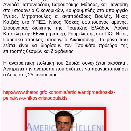
Ανδρέα Παπανδρέου), Βαρουφάκης, Μάρδας, και Παναρίτη
στο υπουργείο Οικονομικών, Κουρουμπλής στο υπουργείο
Υγείας, Μητρόπουλος α' αντιπρόεδρος Βουλής, Νίκος
Κοτζιάς στο ΥΠΕΞ, Νίκος Τόσκας υφυπουργός αμύνης,
Στουρνάρας διοικητής της Τραπέζης Ελλάδος, Λούκα
Κατσέλη στην Εθνική τράπεζα, Ρουμελιώτης στο ΤΧΣ, Νίκος
Παρασκευόπουλος υπουργείο Δικαιοσύνης. Το μόνο που
λείπει είναι να διορίσουν τον Τσουκάτο πρόεδρο της
επιτροπής θεσμών και διαφάνειας.
Η ανατρεπτική πολιτική του Σύριζα συνεχίζεται ακάθεκτη.
Ανατρέπει την ανατροπή που σκόπευε να πραγματοποιήσει
ο Λαός στις 25 Ιανουαρίου...
http://www.thetoc.gr/oikonomia/article/antiproedros-tis-
peiraiws-o-nikos-xristodoulakis