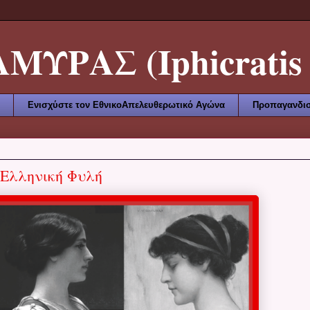
ΥΡΑΣ (Iphicratis 
Ενισχύστε τον ΕθνικοΑπελευθερωτικό Αγώνα
Προπαγανδισ
 Ελληνική Φυλή