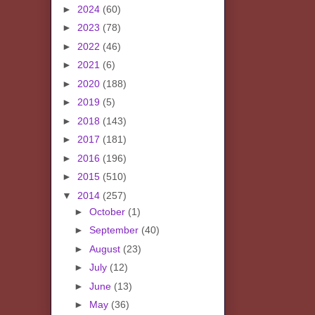
►
2024
(60)
►
2023
(78)
►
2022
(46)
►
2021
(6)
►
2020
(188)
►
2019
(5)
►
2018
(143)
►
2017
(181)
►
2016
(196)
►
2015
(510)
▼
2014
(257)
►
October
(1)
►
September
(40)
►
August
(23)
►
July
(12)
►
June
(13)
►
May
(36)