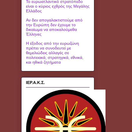
Το ευρωατλαντικό στρατόπεδο
είναι ο κύριος εχθρός της Μεγάλης
Ελλάδος
Αν δεν απογαλακτιστούμε από
την Ευρώπη δεν έχουμε το
δικαίωμα να αποκαλούμεθα
Έλληνες
Η έξοδος από την ευρωζώνη
πρέπει να συνοδευτεί με
θεμελιώδεις αλλαγές σε
πολιτειακά, στρατηγικά, εθνικά,
και ηθικά ζητήματα
ΙΕΡ.Α.Κ.Σ.