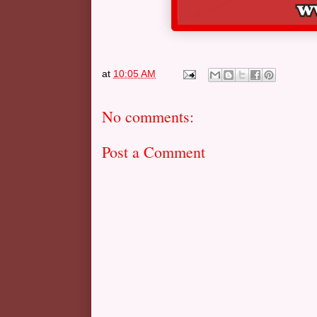
at
10:05 AM
No comments:
Post a Comment