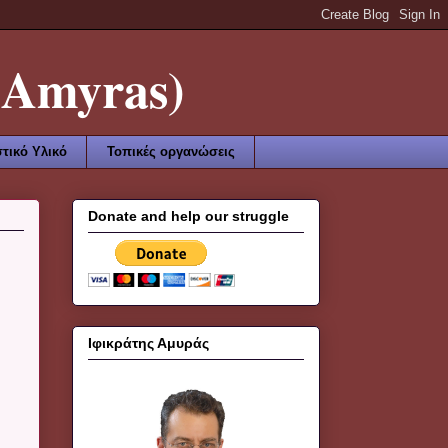
Amyras)
τικό Υλικό
Τοπικές οργανώσεις
Donate and help our struggle
Ιφικράτης Αμυράς