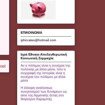
ΕΠΙΚΟΙΝΩΝΙΑ
iphicrates@hotmail.com
Ιερά Εθνικο-Απελευθερωτική
Κοινωνική Συμμαχία
Αν ο πόλεμος είναι η συνέχεια της
ost
πολιτικής με άλλα μέσα, τότε η
συγγραφή της Ιστορίας είναι η
συνέχεια του πολέμου με άλλα
μέσα
Η έλλειψη αναλύσεως
συσχετισμού των δυνάμεων ως
αίτιο της Αρμενικής ήττας στο
Ναγκόρνο Καραμπάχ