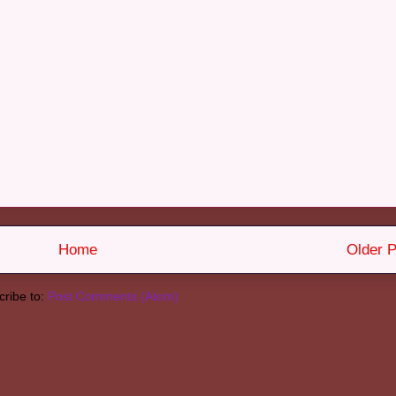
Home
Older P
ribe to:
Post Comments (Atom)