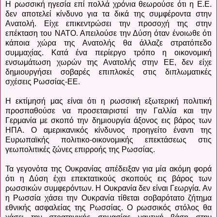
Η ρωσσική ηγεσία επί πολλά χρόνια θεωρούσε ότι η Ε.Ε.
δεν αποτελεί κίνδυνο για τα δικά της συμφέροντα στην
Ανατολή. Είχε επικεντρώσει την προσοχή της στην
επέκταση του ΝΑΤΟ. Απειλούσε την Δύση όταν ένοιωθε ότι
κάποια χώρα της Ανατολής θα άλλαζε στρατόπεδο
συμμαχίας. Κατά ένα περίεργο τρόπο η οικονομική
ενσωμάτωση χωρών της Ανατολής στην ΕΕ, δεν είχε
δημιουργήσει σοβαρές επιπλοκές στις διπλωματικές
σχέσεις Ρωσσίας-ΕΕ.
Η εκτίμησή μας είναι ότι η ρωσσική εξωτερική πολιτική
προσπαθούσε να προσεταιριστεί την Γαλλία και την
Γερμανία με σκοπό την δημιουργία άξονος εις βάρος των
ΗΠΑ. Ο αμερικανικός κίνδυνος προηγείτο έναντι της
Ευρωπαϊκής πολιτικο-οικονομικής επεκτάσεως στις
γεωπολιτικές ζώνες επιρροής της Ρωσσίας.
Τα γεγονότα της Ουκρανίας απέδειξαν για μία ακόμη φορά
ότι η Δύση έχει επεκτατικούς σκοπούς εις βάρος των
ρωσσικών συμφερόντων. Η Ουκρανία δεν είναι Γεωργία. Αν
η Ρωσσία χάσει την Ουκρανία τίθεται σοβαρότατο ζήτημα
εθνικής ασφαλείας της Ρωσσίας. Ο ρωσσικός στόλος θα