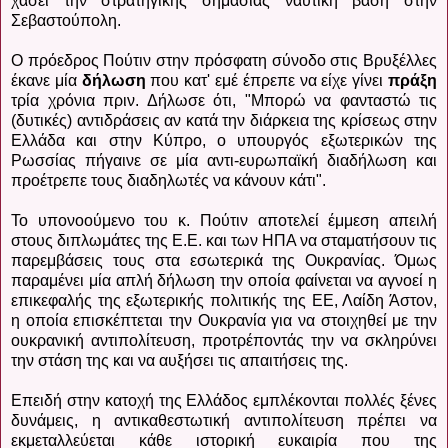
χάσει την στρατηγικής σημασίας ναυτική βάση στην
Σεβαστούπολη.
Ο πρόεδρος Πούτιν στην πρόσφατη σύνοδο στις Βρυξέλλες
έκανε μία
δήλωση
που κατ' εμέ έπρεπε να είχε γίνει
πράξη
τρία χρόνια πριν. Δήλωσε ότι, "Μπορώ να φανταστώ τις
(δυτικές) αντιδράσεις αν κατά την διάρκεια της κρίσεως στην
Ελλάδα και στην Κύπρο, ο υπουργός εξωτερικών της
Ρωσσίας πήγαινε σε μία αντι-ευρωπαϊκή διαδήλωση και
προέτρεπε τους διαδηλωτές να κάνουν κάτι".
Το υπονοούμενο του κ. Πούτιν αποτελεί έμμεση απειλή
στους διπλωμάτες της Ε.Ε. και των ΗΠΑ να σταματήσουν τις
παρεμβάσεις τους στα εσωτερικά της Ουκρανίας. Όμως
παραμένει μία απλή δήλωση την οποία φαίνεται να αγνοεί η
επικεφαλής της εξωτερικής πολιτικής της ΕΕ, Λαίδη Άστον,
η οποία επισκέπτεται την Ουκρανία για να στοιχηθεί με την
ουκρανική αντιπολίτευση, προτρέποντάς την να σκληρύνει
την στάση της και να αυξήσει τις απαιτήσεις της.
Επειδή στην κατοχή της Ελλάδος εμπλέκονται πολλές ξένες
δυνάμεις, η αντικαθεστωτική αντιπολίτευση πρέπει να
εκμεταλλεύεται κάθε ιστορική ευκαιρία που της