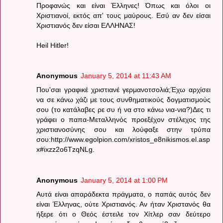
Προφανώς και είναι Έλληνες! Όπως και όλοι οι
Χριστιανοί, εκτός απ' τους μαύρους. Εσύ αν δεν είσαι
Χριστιανός δεν είσαι ΕΛΛΗΝΑΣ!
Heil Hitler!
Anonymous
January 5, 2014 at 11:43 AM
Που'σαι γραφικέ χριστιανέ γερμανοτσολιά;Έχω αρχίσει
να σε κάνω χάζι με τους συνθηματικούς δογματισμούς
σου (το κατάλαβες ρε συ ή να στο κάνω νια-νια?)Δες τι
γράφει ο παπα-Μεταλληνός προεξέχον στέλεχος της
χριστιανοσύνης σου και λούφαξε στην τρύπα
σου:http://www.egolpion.com/xristos_e8nikismos.el.asp
x#ixzz2o6TzqNLg.
Anonymous
January 5, 2014 at 1:00 PM
Αυτά είναι απαράδεκτα πράγματα, ο παπάς αυτός δεν
είναι Έλληνας, ούτε Χριστιανός. Αν ήταν Χριστανός θα
ήξερε ότι ο Θεός έστειλε τον Χίτλερ σαν δεύτερο