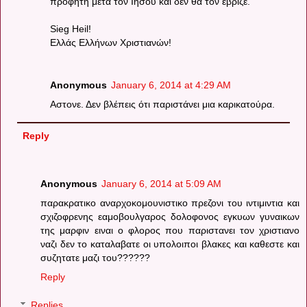
προφήτη μετά τον Ιησού και δεν θα τον έβριζε.
Sieg Heil!
Ελλάς Ελλήνων Χριστιανών!
Anonymous
January 6, 2014 at 4:29 AM
Αστονε. Δεν βλέπεις ότι παριστάνει μια καρικατούρα.
Reply
Anonymous
January 6, 2014 at 5:09 AM
παρακρατικο αναρχοκομουνιστικο πρεζονι του ιντιμιντια και
σχιζοφρενης εαμοβουλγαρος δολοφονος εγκυων γυναικων
της μαρφιν ειναι ο φλορος που παριστανει τον χριστιανο
ναζι δεν το καταλαβατε οι υπολοιποι βλακες και καθεστε και
συζητατε μαζι του??????
Reply
Replies