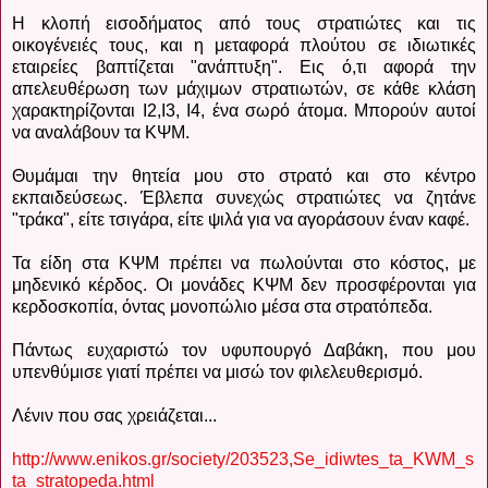
Η κλοπή εισοδήματος από τους στρατιώτες και τις
οικογένειές τους, και η μεταφορά πλούτου σε ιδιωτικές
εταιρείες βαπτίζεται "ανάπτυξη". Εις ό,τι αφορά την
απελευθέρωση των μάχιμων στρατιωτών, σε κάθε κλάση
χαρακτηρίζονται Ι2,Ι3, Ι4, ένα σωρό άτομα. Μπορούν αυτοί
να αναλάβουν τα ΚΨΜ.
Θυμάμαι την θητεία μου στο στρατό και στο κέντρο
εκπαιδεύσεως. Έβλεπα συνεχώς στρατιώτες να ζητάνε
"τράκα", είτε τσιγάρα, είτε ψιλά για να αγοράσουν έναν καφέ.
Τα είδη στα ΚΨΜ πρέπει να πωλούνται στο κόστος, με
μηδενικό κέρδος. Οι μονάδες ΚΨΜ δεν προσφέρονται για
κερδοσκοπία, όντας μονοπώλιο μέσα στα στρατόπεδα.
Πάντως ευχαριστώ τον υφυπουργό Δαβάκη, που μου
υπενθύμισε γιατί πρέπει να μισώ τον φιλελευθερισμό.
Λένιν που σας χρειάζεται...
http://www.enikos.gr/society/203523,Se_idiwtes_ta_KWM_s
ta_stratopeda.html