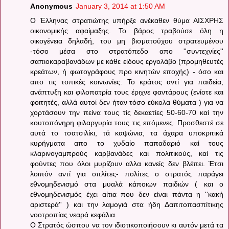
Anonymous
January 3, 2014 at 1:50 AM
Ο Έλληνας στρατιώτης υπήρξε ανέκαθεν θύμα ΑΙΣΧΡΗΣ
οικονομικής αφαίμαξης. Το βάρος τραβούσε όλη η
οικογένεια δηλαδή, του μη βισματούχου στρατευμένου
-τόσο μέσα στο στρατόπεδο απο ''συντεχνίες''
σαπιοκαραβανάδων με κάθε είδους εργολάβο (προμηθευτές
κρεάτων, ή φωτογράφους προ κινητών εποχής) - όσο και
απο τις τοπικές κοινωνίες. Το κράτος αντί για παιδεία,
ανάπτυξη και φιλοπατρία τους έριχνε φαντάρους (ενίοτε και
φοιτητές, αλλά αυτοί δεν ήταν τόσο εύκολα θύματα ) για να
χορτάσουν την πείνα τους τίς δεκαετίες 50-60-70 καί την
κουτοπόνηρη φιλαργυρία τους τις επόμενες. Προσθεστέ σε
αυτά το τσατσιλίκι, τά καψώνια, τα άχαρα υποκριτικά
κυρήγματα απο το χυδαίο παπαδαριό καί τους
κλαρινογαμπρούς καρβανάδες και πολιτικούς, καί τις
φούντες που όλοι μυρίζουν αλλα κανείς δεν βλέπει. Έτσι
λοιπόν αντί για οπλίτες- πολίτες ο στρατός παράγει
εθνομηδενισμό στα μυαλά κάποιων παιδιών ( και ο
εθνομηδενισμός έχει αίτια που δεν είναι πάντα η ''κακή
αριστερά'' ) και την λαμογιά στα ήδη Δαπιτοπασπίτικης
νοοτροπίας νεαρά κεφάλια.
Ο Στρατός ώσπου να τον ιδιοτικοποιήσουν κι αυτόν μετά τα