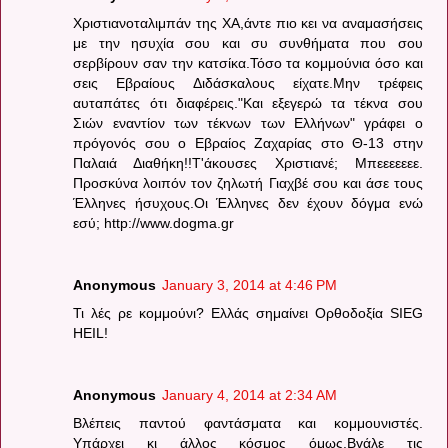
Χριστιανοταλιμπάν της ΧΑ,άντε πιο κει να αναμασήσεις
με την ησυχία σου και συ συνθήματα που σου
σερβίρουν σαν την κατσίκα.Τόσο τα κομμούνια όσο και
σεις Εβραίους Διδάσκαλους είχατε.Μην τρέφεις
αυταπάτες ότι διαφέρεις."Και εξεγερώ τα τέκνα σου
Σιών εναντίον των τέκνων των Ελλήνων" γράφει ο
πρόγονός σου ο Εβραίος Ζαχαρίας στο Θ-13 στην
Παλαιά Διαθήκη!!Τ'άκουσες Χριστιανέ; Μπεεεεεεε.
Προσκύνα λοιπόν τον ζηλωτή Γιαχβέ σου και άσε τους
Έλληνες ήσυχους.Οι Έλληνες δεν έχουν δόγμα ενώ
εσύ; http://www.dogma.gr
Anonymous
January 3, 2014 at 4:46 PM
Τι λές ρε κομμούνι? Ελλάς σημαίνει Ορθοδοξία SIEG
HEIL!
Anonymous
January 4, 2014 at 2:34 AM
Βλέπεις παντού φαντάσματα και κομμουνιστές.
Υπάρχει κι άλλος κόσμος όμως.Βγάλε τις