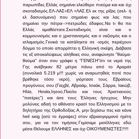
παρωπίδες.Ελλάς σημαίνει ελεύθερο πνεύμα και και όχι
σκοταδισμός.ΕΛ-ΛΑΣ=ΕΛ +ΛΑΣ.Ελ εκ της ρίζας (σελ- ή
ελ δασυνόμενο) που σημαίνει φως και λας που
σημαίνει την πέτρα-->πετρώδες έδαφος.Να τι θα πει
Ελλάς αμαθέστατε.Σκοταδισμός είναι και ο
κομμουνισμός και ο χριστιανισμός και ο ναζισμός και ο
ισλαμισμός.Γενικά τα κατάληκτα σε -ισμός περιέχουν
δόγμα το οποίο απορρίπτει η Ελληνική σκέψη. Διάβασε
τις εξ αποκαλύψεως αλήθειες σου, αναφώνησε "θαύμα-
θαύμα" όταν σου γράφει η "ΓΕΝΕΣΗ"ότι τα νερά της
Γης ανέβηκαν 82 μέτρα πάνω από το Αραράτ
(συνολικά 5.219 μ!!! χωρίς να αναρωτηθείς ποτέ που
βρέθηκε τόσο νερό), γιόρτασε τους Εβραίους
προγόνους σου (Γιαχβέ, Αβραάμ, Ισαάκ, Σάρρα, Ιακώβ,
Ηλία, Ησαϊα,Ιησού,Παύλο και τους Χριστιανούς
"πατέρες") και άσε τους Έλληνες ήσυχους. Μην
μολύνεις αδαή το αθάνατο κρασί του Ελληνισμού με το
δηλητήριο της Ορθοδοξίας.Α, μην ξεχάσω πες και κάνα
heil seig (εσύ το έγραψες) στον εβραιογερμανό ηγέτη
σου, για να τον τιμήσεις.Γεμίσαμε μισέλληνες εδώ
μέσα.Θέλουμε ΕΛΛΗΝΕΣ και όχι ΟΙΚΟΥΜΕΝΙΣΤΕΣ!!!!!