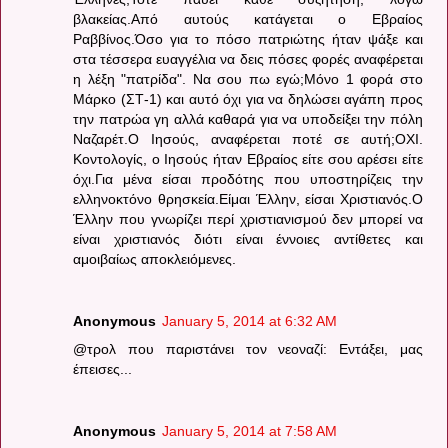
βλακείας.Από αυτούς κατάγεται ο Εβραίος
Ραββίνος.Όσο για το πόσο πατριώτης ήταν ψάξε και
στα τέσσερα ευαγγέλια να δεις πόσες φορές αναφέρεται
η λέξη "πατρίδα". Να σου πω εγώ;Μόνο 1 φορά στο
Μάρκο (ΣΤ-1) και αυτό όχι για να δηλώσει αγάπη προς
την πατρώα γη αλλά καθαρά για να υποδείξει την πόλη
Ναζαρέτ.Ο Ιησούς, αναφέρεται ποτέ σε αυτή;ΟΧΙ.
Κοντολογίς, ο Ιησούς ήταν Εβραίος είτε σου αρέσει είτε
όχι.Για μένα είσαι προδότης που υποστηρίζεις την
ελληνοκτόνο θρησκεία.Είμαι Έλλην, είσαι Χριστιανός.Ο
Έλλην που γνωρίζει περί χριστιανισμού δεν μπορεί να
είναι χριστιανός διότι είναι έννοιες αντίθετες και
αμοιβαίως αποκλειόμενες.
Anonymous
January 5, 2014 at 6:32 AM
@τρολ που παριστάνει τον νεοναζί: Εντάξει, μας
έπεισες...
Anonymous
January 5, 2014 at 7:58 AM