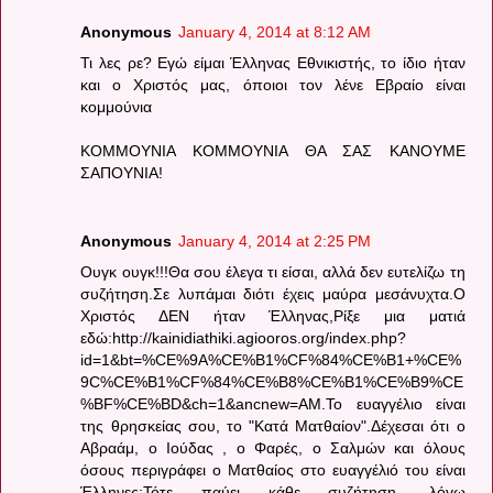
Anonymous
January 4, 2014 at 8:12 AM
Τι λες ρε? Εγώ είμαι Έλληνας Εθνικιστής, το ίδιο ήταν
και ο Χριστός μας, όποιοι τον λένε Εβραίο είναι
κομμούνια
ΚΟΜΜΟΥΝΙΑ ΚΟΜΜΟΥΝΙΑ ΘΑ ΣΑΣ ΚΑΝΟΥΜΕ
ΣΑΠΟΥΝΙΑ!
Anonymous
January 4, 2014 at 2:25 PM
Ουγκ ουγκ!!!Θα σου έλεγα τι είσαι, αλλά δεν ευτελίζω τη
συζήτηση.Σε λυπάμαι διότι έχεις μαύρα μεσάνυχτα.Ο
Χριστός ΔΕΝ ήταν Έλληνας,Ρίξε μια ματιά
εδώ:http://kainidiathiki.agiooros.org/index.php?
id=1&bt=%CE%9A%CE%B1%CF%84%CE%B1+%CE%
9C%CE%B1%CF%84%CE%B8%CE%B1%CE%B9%CE
%BF%CE%BD&ch=1&ancnew=AM.Το ευαγγέλιο είναι
της θρησκείας σου, το "Κατά Ματθαίον".Δέχεσαι ότι ο
Αβραάμ, ο Ιούδας , ο Φαρές, ο Σαλμών και όλους
όσους περιγράφει ο Ματθαίος στο ευαγγέλιό του είναι
Έλληνες;Τότε παύει κάθε συζήτηση, λόγω