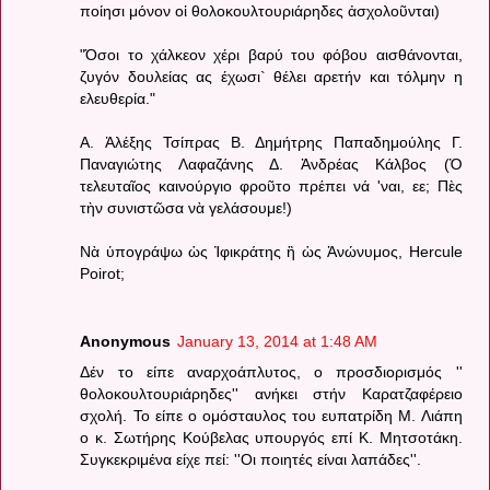
ποίησι μόνον οἱ θολοκουλτουριάρηδες ἀσχολοῦνται)
"Όσοι το χάλκεον χέρι βαρύ του φόβου αισθάνονται,
ζυγόν δουλείας ας έχωσι` θέλει αρετήν και τόλμην η
ελευθερία."
Α. Ἀλέξης Τσίπρας Β. Δημήτρης Παπαδημούλης Γ.
Παναγιώτης Λαφαζάνης Δ. Ἀνδρέας Κάλβος (Ὁ
τελευταῖος καινούργιο φροῦτο πρέπει νά 'ναι, εε; Πὲς
τὴν συνιστῶσα νὰ γελάσουμε!)
Νὰ ὑπογράψω ὡς Ἰφικράτης ἢ ὡς Ἀνώνυμος, Hercule
Poirot;
Anonymous
January 13, 2014 at 1:48 AM
Δέν το είπε αναρχοάπλυτος, ο προσδιορισμός ''
θολοκουλτουριάρηδες'' ανήκει στήν Καρατζαφέρειο
σχολή. Το είπε ο ομόσταυλος του ευπατρίδη Μ. Λιάπη
ο κ. Σωτήρης Κούβελας υπουργός επί Κ. Μητσοτάκη.
Συγκεκριμένα είχε πεί: ''Oι ποιητές είναι λαπάδες''.