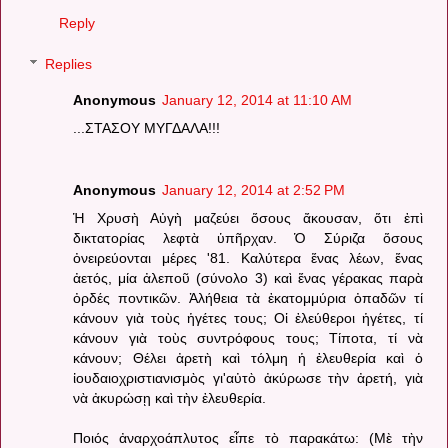
Reply
Replies
Anonymous
January 12, 2014 at 11:10 AM
...ΣΤΑΣΟΥ ΜΥΓΔΑΛΑ!!!
Anonymous
January 12, 2014 at 2:52 PM
Ἡ Χρυσὴ Αὐγὴ μαζεύει ὅσους ἄκουσαν, ὅτι ἐπὶ
δικτατορίας λεφτὰ ὑπῆρχαν. Ὁ Σύριζα ὅσους
ὀνειρεύονται μέρες '81. Καλύτερα ἕνας λέων, ἕνας
ἀετός, μία ἀλεποῦ (σύνολο 3) καὶ ἕνας γέρακας παρὰ
ὀρδές ποντικῶν. Ἀλήθεια τὰ ἐκατομμύρια ὀπαδῶν τί
κάνουν γιὰ τοὺς ἡγέτες τους; Οἱ ἐλεύθεροι ἡγέτες, τί
κάνουν γιὰ τοὺς συντρόφους τους; Τίποτα, τί νὰ
κάνουν; Θέλει ἀρετὴ καὶ τόλμη ἡ ἐλευθερία καὶ ὁ
ἰουδαιοχριστιανισμὸς γι'αὐτὸ ἀκύρωσε τὴν ἀρετή, γιὰ
νὰ ἀκυρώσῃ καὶ τὴν ἐλευθερία.
Ποιός ἀναρχοάπλυτος εἶπε τὸ παρακάτω: (Μὲ τὴν