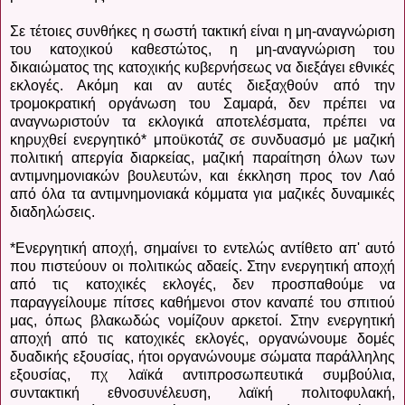
Σε τέτοιες συνθήκες η σωστή τακτική είναι η μη-αναγνώριση
του κατοχικού καθεστώτος, η μη-αναγνώριση του
δικαιώματος της κατοχικής κυβερνήσεως να διεξάγει εθνικές
εκλογές. Ακόμη και αν αυτές διεξαχθούν από την
τρομοκρατική οργάνωση του Σαμαρά, δεν πρέπει να
αναγνωριστούν τα εκλογικά αποτελέσματα, πρέπει να
κηρυχθεί ενεργητικό* μποϋκοτάζ σε συνδυασμό με μαζική
πολιτική απεργία διαρκείας, μαζική παραίτηση όλων των
αντιμνημονιακών βουλευτών, και έκκληση προς τον Λαό
από όλα τα αντιμνημονιακά κόμματα για μαζικές δυναμικές
διαδηλώσεις.
*Ενεργητική αποχή, σημαίνει το εντελώς αντίθετο απ' αυτό
που πιστεύουν οι πολιτικώς αδαείς. Στην ενεργητική αποχή
από τις κατοχικές εκλογές, δεν προσπαθούμε να
παραγγείλουμε πίτσες καθήμενοι στον καναπέ του σπιτιού
μας, όπως βλακωδώς νομίζουν αρκετοί. Στην ενεργητική
αποχή από τις κατοχικές εκλογές, οργανώνουμε δομές
δυαδικής εξουσίας, ήτοι οργανώνουμε σώματα παράλληλης
εξουσίας, πχ λαϊκά αντιπροσωπευτικά συμβούλια,
συντακτική εθνοσυνέλευση, λαϊκή πολιτοφυλακή,