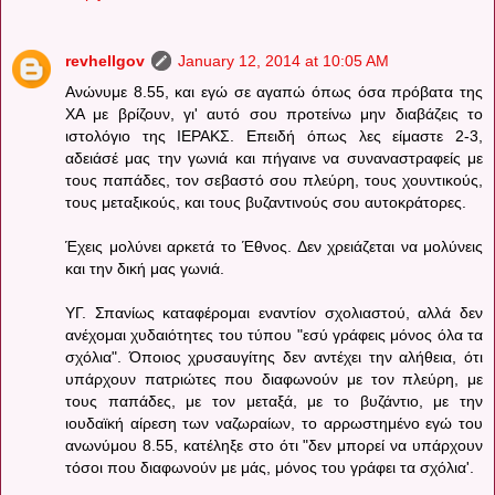
revhellgov
January 12, 2014 at 10:05 AM
Ανώνυμε 8.55, και εγώ σε αγαπώ όπως όσα πρόβατα της
ΧΑ με βρίζουν, γι' αυτό σου προτείνω μην διαβάζεις το
ιστολόγιο της ΙΕΡΑΚΣ. Επειδή όπως λες είμαστε 2-3,
αδειάσέ μας την γωνιά και πήγαινε να συναναστραφείς με
τους παπάδες, τον σεβαστό σου πλεύρη, τους χουντικούς,
τους μεταξικούς, και τους βυζαντινούς σου αυτοκράτορες.
Έχεις μολύνει αρκετά το Έθνος. Δεν χρειάζεται να μολύνεις
και την δική μας γωνιά.
ΥΓ. Σπανίως καταφέρομαι εναντίον σχολιαστού, αλλά δεν
ανέχομαι χυδαιότητες του τύπου "εσύ γράφεις μόνος όλα τα
σχόλια". Όποιος χρυσαυγίτης δεν αντέχει την αλήθεια, ότι
υπάρχουν πατριώτες που διαφωνούν με τον πλεύρη, με
τους παπάδες, με τον μεταξά, με το βυζάντιο, με την
ιουδαϊκή αίρεση των ναζωραίων, το αρρωστημένο εγώ του
ανωνύμου 8.55, κατέληξε στο ότι "δεν μπορεί να υπάρχουν
τόσοι που διαφωνούν με μάς, μόνος του γράφει τα σχόλια'.