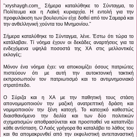
"xryshaygh.com_ Σήμερα καταλύθηκε το Σύνταγμα, το
Πολίτευμα και η Λαϊκή κυριαρχία. Η εντολή για την
προφυλάκιση των βουλευτών είχε δοθεί από τον Σαμαρά και
την ανθελληνική χούντα του Μνημονίου."
Σήμερα καταλύθηκε το Σύνταγμα, λένε. Έστω ότι τώρα το
κατάλαβαν. Τί νόημα έχουν οι δεκάδες αναρτήσεις για τα
ενδεχόμενα υψηλά ποσοστά της ΧΑ στις μελλοντικές
εκλογές;
Μόνον ένα νόημα έχει: να αποκοιμίζει όσους πατριώτες
πιστεύουν ότι με αυτή την αυτοκτονική τακτική
εκπροσωπούν τον πατριωτισμό και το αντιμνημονιακό
στρατόπεδο.
Ο Σύριζα και η XA με την παθητική τους στάση
απονομιμοποιούν την μαζική ανατρεπτική δράση και
νομιμοποιούν την ξένη κατοχή. Το κατοχικό καθεστώς
διαισθανόμενο την δειλία και των δύο πολιτικών
σχηματισμών αποθρασύνεται και προσπαθεί να καταπνίξει
κάθε αντίσταση. Ο Λαός γρήγορα θα καταλάβει το λάθος του
και θα απομακρυνθεί από την εκφυλιστική αντεπαναστική