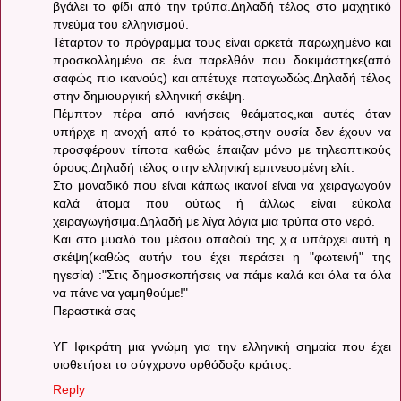
βγάλει το φίδι από την τρύπα.Δηλαδή τέλος στο μαχητικό
πνεύμα του ελληνισμού.
Τέταρτον το πρόγραμμα τους είναι αρκετά παρωχημένο και
προσκολλημένο σε ένα παρελθόν που δοκιμάστηκε(από
σαφώς πιο ικανούς) και απέτυχε παταγωδώς.Δηλαδή τέλος
στην δημιουργική ελληνική σκέψη.
Πέμπτον πέρα από κινήσεις θεάματος,και αυτές όταν
υπήρχε η ανοχή από το κράτος,στην ουσία δεν έχουν να
προσφέρουν τίποτα καθώς έπαιζαν μόνο με τηλεοπτικούς
όρους.Δηλαδή τέλος στην ελληνική εμπνευσμένη ελίτ.
Στο μοναδικό που είναι κάπως ικανοί είναι να χειραγωγούν
καλά άτομα που ούτως ή άλλως είναι εύκολα
χειραγωγήσιμα.Δηλαδή με λίγα λόγια μια τρύπα στο νερό.
Και στο μυαλό του μέσου οπαδού της χ.α υπάρχει αυτή η
σκέψη(καθώς αυτήν του έχει περάσει η "φωτεινή" της
ηγεσία) :"Στις δημοσκοπήσεις να πάμε καλά και όλα τα όλα
να πάνε να γαμηθούμε!"
Περαστικά σας
ΥΓ Ιφικράτη μια γνώμη για την ελληνική σημαία που έχει
υιοθετήσει το σύγχρονο ορθόδοξο κράτος.
Reply