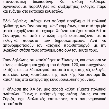
επαναστατική δικαιοσύνη. Και ακόμη καλύτερα,
οργανώνουμε παράλληλες και ανεξάρτητες εκλογές, παρά
και ενάντια στο κατοχικό καθεστώς.
Εδώ βεβαίως υπάρχει ένα σοβαρό πρόβλημα. Η πολιτική
ηλιθιότης των "αντισυστημικών" κομμάτων, που από την μία
μεριά ισχυρίζονται ότι έχουμε Χούντα και έχει καταλυθεί το
Σύνταγμα, και από την άλλη μεριά εκστασιάζονται με τα
εκλογικά ποσοστά των δημοσκοπήσεων. Αντί να
απονομιμοποιούν τον κατοχικό πρωθυπουργό, με την
βλακώδη στάση τους απονομιμοποιούν τον εαυτό τους.
Όταν δηλώνεις ότι καταλύθηκε το Σύνταγμα, και αρνείσαι να
κάνεις επίκληση και χρήση του άρθρου 120, και συγχρόνως
ελπίζεις σε υψηλά εκλογικά ποσοστά στις κατοχικές εκλογές,
τότε είσαι ένας κομπάρσος της πολιτικής. Και σύντομα θα
καταλήξεις στα κάτεργα της κυνοβουλευτικής χούντας.
Η δήλωση της ΧΑ δεν μας αφορά καθότι είμαστε πολιτικοί
αντίπαλοι. Όμως η παθητική της στάση, όπως και του
Σύριζα, έχει διαλυτικές επιπτώσεις στο αντιμνημονιακό
στρατόπεδο: