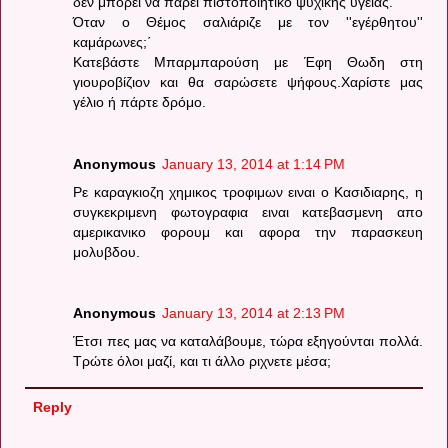
δεν μπορεί να πάρει πιστοποιητικό ψυχικής υγείας.
Όταν ο Θέμος σαλιάριζε με τον ''εγέρθητου''
καμάρωνες;΄
Κατεβάστε Μπαρμπαρούση με Έφη Θωδη στη
γιουροβίζιον και θα σαρώσετε ψήφους.Χαρίστε μας
γέλιο ή πάρτε δρόμο.
Anonymous
January 13, 2014 at 1:14 PM
Ρε καραγκιοζη χημικος τροφιμων ειναι ο Κασιδιαρης, η
συγκεκριμενη φωτογραφια ειναι κατεβασμενη απο
αμερικανικο φορουμ και αφορα την παρασκευη
μολυβδου.
Anonymous
January 13, 2014 at 2:13 PM
Έτσι πες μας να καταλάβουμε, τώρα εξηγούνται πολλά.
Τρώτε όλοι μαζί, και τι άλλο ριχνετε μέσα;
Reply