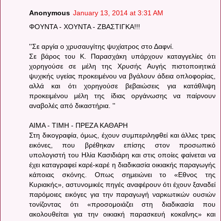
Anonymous
January 13, 2014 at 3:31 AM
ΦΟΥΝΤΑ - ΧΟΥΝΤΑ - ΖΒΑΣΤΙΓΚΑ!!!
''Σε αργία ο χρυσαυγίτης ψυχίατρος στο Δαφνί.
Σε βάρος του Κ. Παρασχάκη υπάρχουν καταγγελίες ότι
χορηγούσε σε μέλη της Χρυσής Αυγής πιστοποιητικά
ψυχικής υγείας προκειμένου να βγάλουν άδεια οπλοφορίας,
αλλά και ότι χορηγούσε βεβαιώσεις για κατάθλιψη
προκειμένου μέλη της ίδιας οργάνωσης να παίρνουν
αναβολές από δικαστήρια. ''
ΑΙΜΑ - ΤΙΜΗ - ΠΡΕΖΑ ΚΑΘΑΡΗ
Στη δικογραφία, όμως, έχουν συμπεριληφθεί και άλλες τρεις
εικόνες, που βρέθηκαν επίσης στον προσωπικό
υπολογιστή του Ηλία Κασιδιάρη και στις οποίες φαίνεται να
έχει καταγραφεί καρέ-καρέ η διαδικασία οικιακής παραγωγής
κάποιας σκόνης. Οπως σημειώνει το «Εθνος της
Κυριακής», αστυνομικές πηγές αναφέρουν ότι έχουν ξαναδεί
παρόμοιες εικόγες για την παραγωγή ναρκωτικών ουσιών
τονίζοντας ότι «προσομοιάζει στη διαδικασία που
ακολουθείται για την οικιακή παρασκευή κοκαΐνης» και