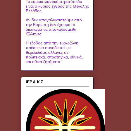
Το ευρωατλαντικό στρατόπεδο
είναι ο κύριος εχθρός της Μεγάλης
Ελλάδος
Αν δεν απογαλακτιστούμε από
την Ευρώπη δεν έχουμε το
δικαίωμα να αποκαλούμεθα
Έλληνες
Η έξοδος από την ευρωζώνη
πρέπει να συνοδευτεί με
θεμελιώδεις αλλαγές σε
πολιτειακά, στρατηγικά, εθνικά,
και ηθικά ζητήματα
ΙΕΡ.Α.Κ.Σ.