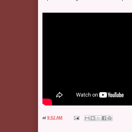
at
9:52 AM