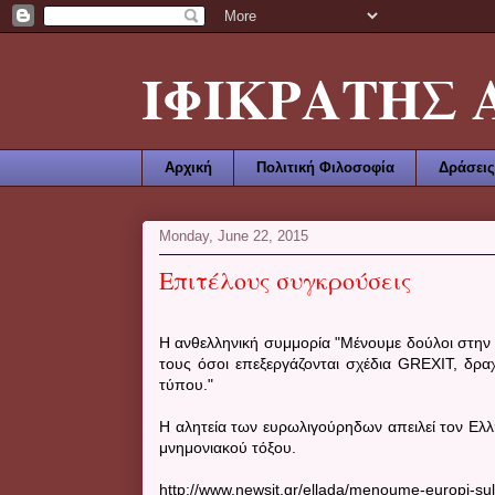
ΙΦΙΚΡΑΤΗΣ ΑΜ
Αρχική
Πολιτική Φιλοσοφία
Δράσεις
Monday, June 22, 2015
Επιτέλους συγκρούσεις
Η ανθελληνική συμμορία "Μένουμε δούλοι στην
τους όσοι επεξεργάζονται σχέδια GREXIT, δρα
τύπου."
Η αλητεία των ευρωλιγούρηδων απειλεί τον Ελ
μνημονιακού τόξου.
http://www.newsit.gr/ellada/menoume-europi-sul