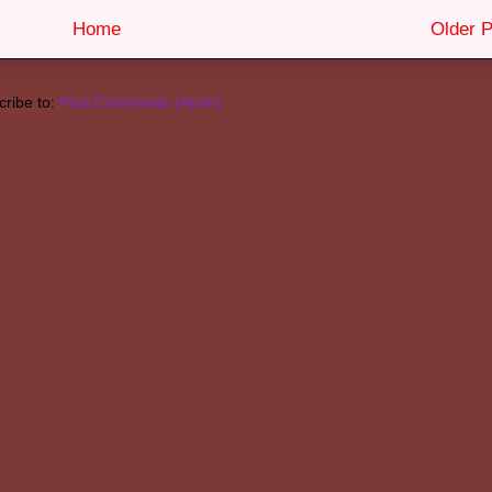
Home
Older P
ribe to:
Post Comments (Atom)