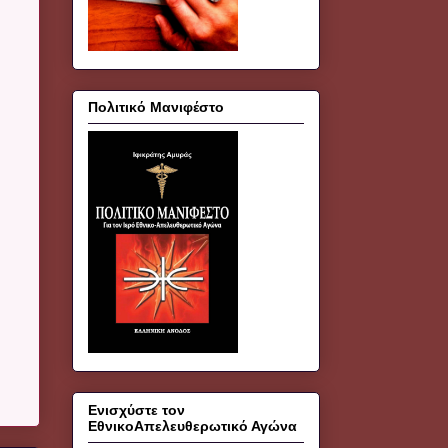
Πολιτικό Μανιφέστο
Ενισχύστε τον
ΕθνικοΑπελευθερωτικό Αγώνα