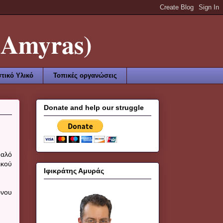
Amyras)
τικό Υλικό
Τοπικές οργανώσεις
Donate and help our struggle
υαλό
ικού
Ιφικράτης Αμυράς
ωνου