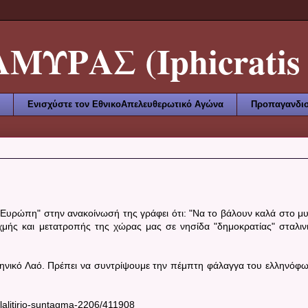
ΥΡΑΣ (Iphicratis 
Ενισχύστε τον ΕθνικοΑπελευθερωτικό Αγώνα
Προπαγανδισ
 Ευρώπη" στην ανακοίνωσή της γράφει ότι:
"Να το βάλουν καλά στο μ
χμής και μετατροπής της χώρας μας σε νησίδα "δημοκρατίας" σταλιν
ληνικό Λαό. Πρέπει να συντρίψουμε την πέμπτη φάλαγγα του ελληνόφ
lalitirio-suntagma-2206/411908