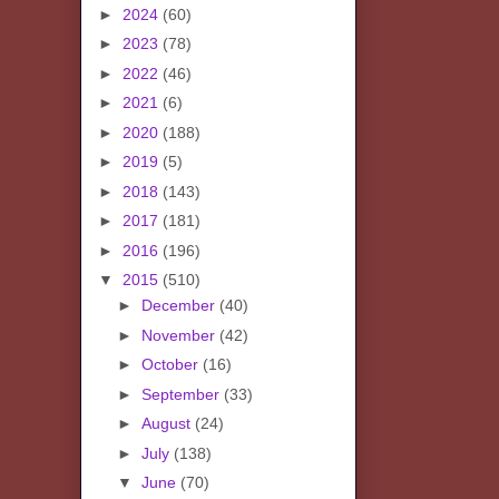
►
2024
(60)
►
2023
(78)
►
2022
(46)
►
2021
(6)
►
2020
(188)
►
2019
(5)
►
2018
(143)
►
2017
(181)
►
2016
(196)
▼
2015
(510)
►
December
(40)
►
November
(42)
►
October
(16)
►
September
(33)
►
August
(24)
►
July
(138)
▼
June
(70)