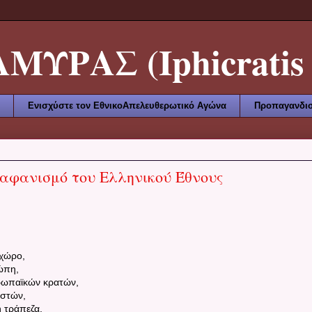
ΥΡΑΣ (Iphicratis 
Ενισχύστε τον ΕθνικοΑπελευθερωτικό Αγώνα
Προπαγανδισ
 αφανισμό του Ελληνικού Έθνους
:
 χώρο,
ρώπη,
υρωπαϊκών κρατών,
ναστών,
ή τράπεζα,