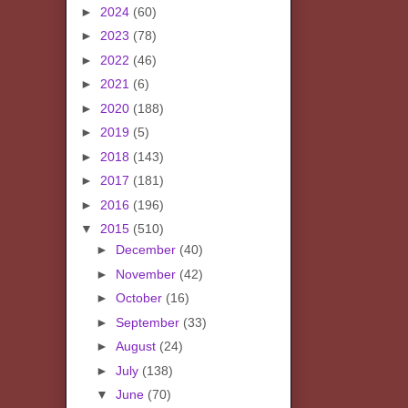
►
2024
(60)
►
2023
(78)
►
2022
(46)
►
2021
(6)
►
2020
(188)
►
2019
(5)
►
2018
(143)
►
2017
(181)
►
2016
(196)
▼
2015
(510)
►
December
(40)
►
November
(42)
►
October
(16)
►
September
(33)
►
August
(24)
►
July
(138)
▼
June
(70)