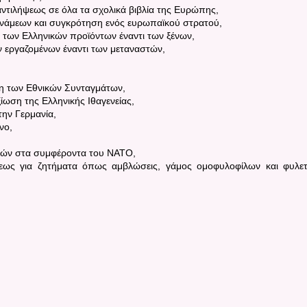
 αντιλήψεως σε όλα τα σχολικά βιβλία της Ευρώπης,
υνάμεων και συγκρότηση ενός ευρωπαϊκού στρατού,
η των Ελληνικών προϊόντων έναντι των ξένων,
ν εργαζομένων έναντι των μεταναστών,
ση των Εθνικών Συνταγμάτων,
ξίωση της Ελληνικής Ιθαγενείας,
 την Γερμανία,
μνο,
θνών στα συμφέροντα του ΝΑΤΟ,
ήψεως για ζητήματα όπως αμβλώσεις, γάμος ομοφυλοφίλων και φυλετ