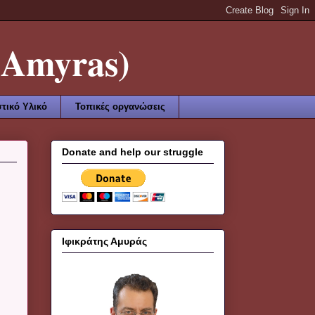
Amyras)
τικό Υλικό
Τοπικές οργανώσεις
Donate and help our struggle
Ιφικράτης Αμυράς