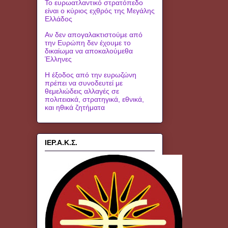
Το ευρωατλαντικό στρατόπεδο
είναι ο κύριος εχθρός της Μεγάλης
Ελλάδος
Αν δεν απογαλακτιστούμε από
την Ευρώπη δεν έχουμε το
δικαίωμα να αποκαλούμεθα
Έλληνες
Η έξοδος από την ευρωζώνη
πρέπει να συνοδευτεί με
θεμελιώδεις αλλαγές σε
πολιτειακά, στρατηγικά, εθνικά,
και ηθικά ζητήματα
ΙΕΡ.Α.Κ.Σ.