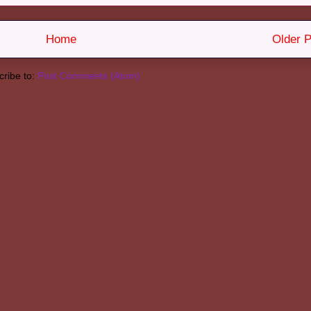
Home
Older P
ribe to:
Post Comments (Atom)