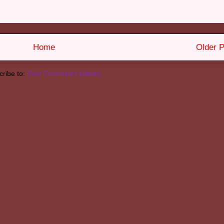
Home
Older P
ribe to:
Post Comments (Atom)