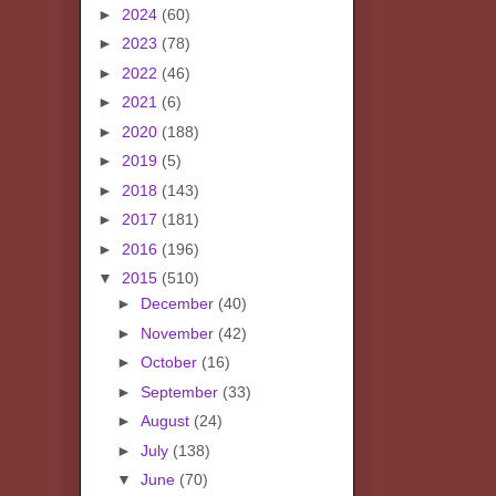
►
2024
(60)
►
2023
(78)
►
2022
(46)
►
2021
(6)
►
2020
(188)
►
2019
(5)
►
2018
(143)
►
2017
(181)
►
2016
(196)
▼
2015
(510)
►
December
(40)
►
November
(42)
►
October
(16)
►
September
(33)
►
August
(24)
►
July
(138)
▼
June
(70)