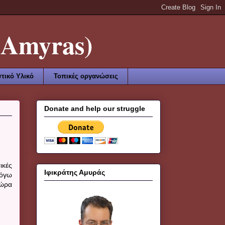
Amyras)
τικό Υλικό
Τοπικές οργανώσεις
Donate and help our struggle
ικές
Ιφικράτης Αμυράς
λόγω
τώρα