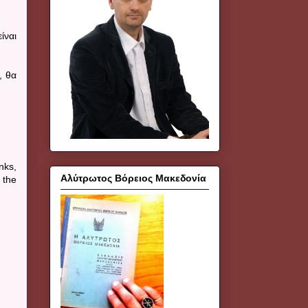
ίναι
, θα
nks,
Αλύτρωτος Βόρειος Μακεδονία
 the