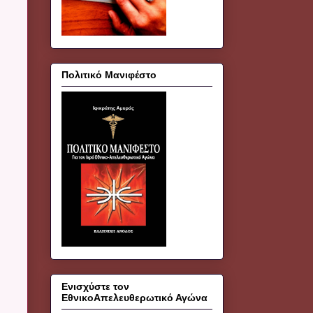
Πολιτικό Μανιφέστο
Ενισχύστε τον
ΕθνικοΑπελευθερωτικό Αγώνα