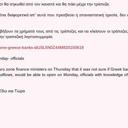
σι θα σηκωθεί από τον καναπέ και θα πάει μέχρι την τράπεζα.
τια διαφορετικά απ' αυτά που πρεσβεύει η επαναστατική ηγεσία, δεν ε
ήξουν τα χρήματά τους από τις τράπεζες και να κλείσουν οι τράπεζες
την τραπεζική ληστοσυμμορία.
urozone-greece-banks-idUSL5N0Z44M820150618
ay- officials
o zone finance ministers on Thursday that it was not sure if Greek ba
utflows, would be able to open on Monday, officials with knowledge of
 Εδώ και Τώρα