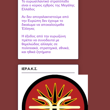
Το ευρωατλαντικό στρατόπεδο
είναι ο κύριος εχθρός της Μεγάλης
Ελλάδος
Αν δεν απογαλακτιστούμε από
την Ευρώπη δεν έχουμε το
δικαίωμα να αποκαλούμεθα
Έλληνες
Η έξοδος από την ευρωζώνη
πρέπει να συνοδευτεί με
θεμελιώδεις αλλαγές σε
πολιτειακά, στρατηγικά, εθνικά,
και ηθικά ζητήματα
ΙΕΡ.Α.Κ.Σ.