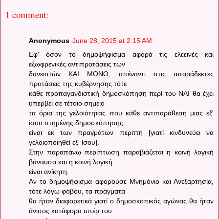
1 comment:
Anonymous
June 28, 2015 at 2:15 AM
Εφ' όσον το δημοψήφισμα αφορά τις ελεεινές και
εξωφρενικές αντιπροτάσεις των
δανειστών ΚΑΙ ΜΟΝΟ, απέναντι στις απαράδεκτες
προτάσεις της κυβέρνησης τότε
κάθε προπαγανδιστική δημοσκόπηση περί του ΝΑΙ θα έχει
υπερβεί σε τέτοιο σημείο
τα όρια της γελοιότητας που κάθε αντιπαράθεση μιας εξ'
ίσου στημένης δημοσκόπησης
είναι εκ των πραγμάτων περιττή [γιατί κινδυνεύει να
γελοιοποιηθεί εξ' ίσου].
Στην παραπάνω περίπτωση παραβιάζεται η κοινή λογική
βάναυσα και η κοινή λογική
είναι ανίκητη.
Αν το δημοψήφισμα αφορούσε Μνημόνιο και Ανεξαρτησία,
τότε λόγω φόβου, τα πράγματα
θα ήταν διαφορετικά γιατί ο δημοσκοπικός αγώνας θα ήταν
άνισος κατάφορα υπέρ του