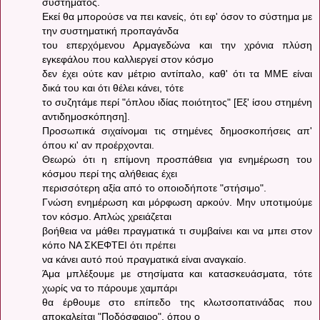
συστήματος.
Εκεί θα μπορούσε να πει κανείς, ότι εφ' όσον το σύστημα με
την συστηματική προπαγάνδα
του επερχόμενου Αρμαγεδώνα και την χρόνια πλύση
εγκεφάλου που καλλιεργεί στον κόσμο
δεν έχει ούτε καν μέτριο αντίπαλο, καθ' ότι τα ΜΜΕ είναι
δικά του και ότι θέλει κάνει, τότε
το συζητάμε περί "όπλου ιδίας ποιότητος" [Εξ' ίσου στημένη
αντιδημοσκόπηση].
Προσωπικά σιχαίνομαι τις στημένες δημοσκοπήσεις απ'
όπου κι' αν προέρχονται.
Θεωρώ ότι η επίμονη προσπάθεια για ενημέρωση του
κόσμου περί της αλήθειας έχει
περισσότερη αξία από το οποιοδήποτε "στήσιμο".
Γνώση ενημέρωση και μόρφωση αρκούν. Μην υποτιμούμε
τον κόσμο. Απλώς χρειάζεται
βοήθεια να μάθει πραγματικά τι συμβαίνει και να μπει στον
κόπο ΝΑ ΣΚΕΦΤΕΙ ότι πρέπει
να κάνει αυτό πού πραγματικά είναι αναγκαίο.
Άμα μπλέξουμε με στησίματα και κατασκευάσματα, τότε
χωρίς να το πάρουμε χαμπάρι
θα έρθουμε στο επίπεδο της κλωτσοπατινάδας που
αποκαλείται "Ποδόσφαιρο", όπου ο