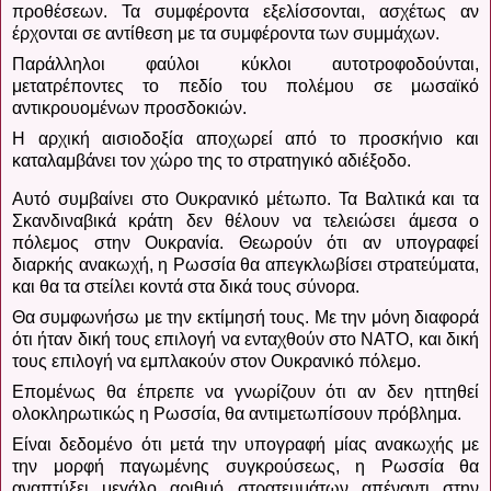
προθέσεων.
Τα συμφέροντα εξελίσσονται, ασχέτως αν
έρχονται σε αντίθεση με τα συμφέροντα των συμμάχων.
Παράλληλοι φαύλοι κύκλοι αυτοτροφοδούνται,
μετατρέποντες το πεδίο του πολέμου σε μωσαϊκό
αντικρουομένων προσδοκιών.
Η αρχική αισιοδοξία αποχωρεί από το προσκήνιο και
καταλαμβάνει τον χώρο της το στρατηγικό αδιέξοδο.
Αυτό συμβαίνει στο Ουκρανικό μέτωπο.
Τα Βαλτικά και τα
Σκανδιναβικά κράτη δεν θέλουν να τελειώσει άμεσα ο
πόλεμος στην Ουκρανία. Θεωρούν ότι αν υπογραφεί
διαρκής ανακωχή, η Ρωσσία θα απεγκλωβίσει στρατεύματα,
και θα τα στείλει κοντά στα δικά τους σύνορα.
Θα συμφωνήσω με την εκτίμησή τους.
Με την μόνη διαφορά
ότι ήταν δική τους επιλογή να ενταχθούν στο ΝΑΤΟ, και δική
τους επιλογή να εμπλακούν στον Ουκρανικό πόλεμο.
Επομένως θα έπρεπε να γνωρίζουν ότι αν δεν ηττηθεί
ολοκληρωτικώς η Ρωσσία, θα αντιμετωπίσουν πρόβλημα.
Είναι δεδομένο ότι μετά την υπογραφή μίας ανακωχής με
την μορφή παγωμένης συγκρούσεως, η Ρωσσία θα
αναπτύξει μεγάλο αριθμό στρατευμάτων απέναντι στην