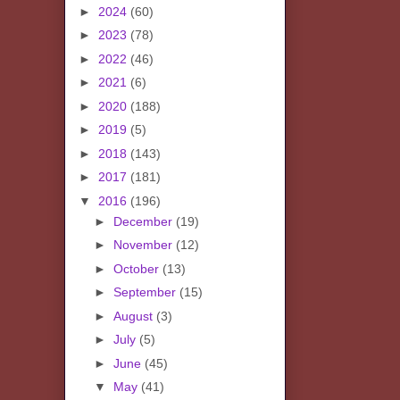
►
2024
(60)
►
2023
(78)
►
2022
(46)
►
2021
(6)
►
2020
(188)
►
2019
(5)
►
2018
(143)
►
2017
(181)
▼
2016
(196)
►
December
(19)
►
November
(12)
►
October
(13)
►
September
(15)
►
August
(3)
►
July
(5)
►
June
(45)
▼
May
(41)