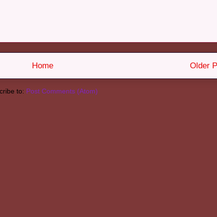
Home
Older P
ribe to:
Post Comments (Atom)