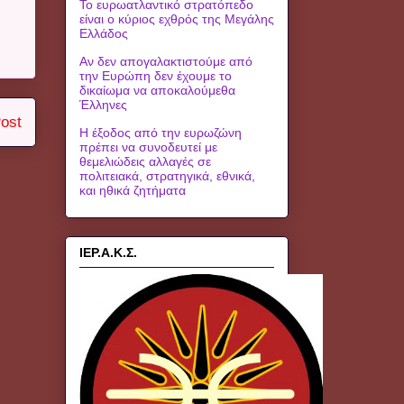
Το ευρωατλαντικό στρατόπεδο
είναι ο κύριος εχθρός της Μεγάλης
Ελλάδος
Αν δεν απογαλακτιστούμε από
την Ευρώπη δεν έχουμε το
δικαίωμα να αποκαλούμεθα
Έλληνες
ost
Η έξοδος από την ευρωζώνη
πρέπει να συνοδευτεί με
θεμελιώδεις αλλαγές σε
πολιτειακά, στρατηγικά, εθνικά,
και ηθικά ζητήματα
ΙΕΡ.Α.Κ.Σ.