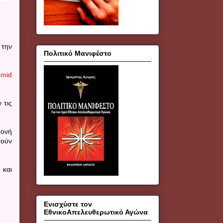
 την
Πολιτικό Μανιφέστο
amid
 τις
μονή
τούν
 και
Ενισχύστε τον
ΕθνικοΑπελευθερωτικό Αγώνα