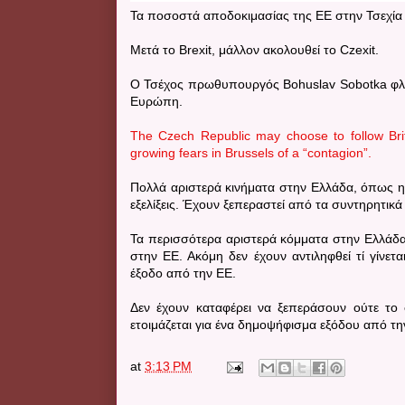
Τα ποσοστά αποδοκιμασίας της ΕΕ στην Τσεχία ε
Μετά το Brexit, μάλλον ακολουθεί το Czexit.
Ο Τσέχος πρωθυπουργός Bohuslav Sobotka φλερ
Ευρώπη.
The Czech Republic may choose to follow Brit
growing fears in Brussels of a “contagion”.
Πολλά αριστερά κινήματα στην Ελλάδα, όπως η
εξελίξεις. Έχουν ξεπεραστεί από τα συντηρητικ
Τα περισσότερα αριστερά κόμματα στην Ελλάδα
στην ΕΕ. Ακόμη δεν έχουν αντιληφθεί τί γίνε
έξοδο από την ΕΕ.
Δεν έχουν καταφέρει να ξεπεράσουν ούτε το 
ετοιμάζεται για ένα δημοψήφισμα εξόδου από τη
at
3:13 PM