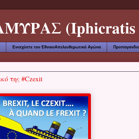
ΥΡΑΣ (Iphicratis 
Ενισχύστε τον ΕθνικοΑπελευθερωτικό Αγώνα
Προπαγανδισ
 της ‪#‎Czexit‬