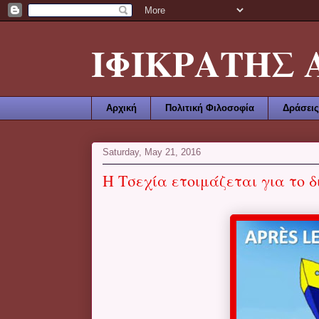
ΙΦΙΚΡΑΤΗΣ ΑΜ
Αρχική
Πολιτική Φιλοσοφία
Δράσεις
Saturday, May 21, 2016
Η Τσεχία ετοιμάζεται για το δικό