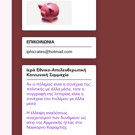
ΕΠΙΚΟΙΝΩΝΙΑ
iphicrates@hotmail.com
Ιερά Εθνικο-Απελευθερωτική
Κοινωνική Συμμαχία
Αν ο πόλεμος είναι η συνέχεια της
πολιτικής με άλλα μέσα, τότε η
συγγραφή της Ιστορίας είναι η
συνέχεια του πολέμου με άλλα
μέσα
Η έλλειψη αναλύσεως
συσχετισμού των δυνάμεων ως
αίτιο της Αρμενικής ήττας στο
Ναγκόρνο Καραμπάχ