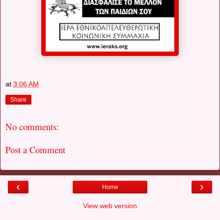
at
3:06 AM
Share
No comments:
Post a Comment
‹
›
Home
View web version