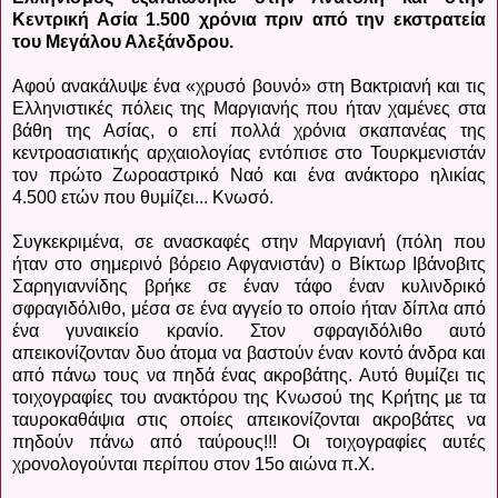
Κεντρική Ασία 1.500 χρόνια πριν από την εκστρατεία
του Μεγάλου Αλεξάνδρου.
Αφού ανακάλυψε ένα «χρυσό βουνό» στη Βακτριανή και τις
Ελληνιστικές πόλεις της Μαργιανής που ήταν χαμένες στα
βάθη της Ασίας, ο επί πολλά χρόνια σκαπανέας της
κεντροασιατικής αρχαιολογίας εντόπισε στο Τουρκμενιστάν
τον πρώτο Ζωροαστρικό Ναό και ένα ανάκτορο ηλικίας
4.500 ετών που θυμίζει... Κνωσό.
Συγκεκριµένα, σε ανασκαφές στην Μαργιανή (πόλη που
ήταν στο σημερινό βόρειο Αφγανιστάν) ο Βίκτωρ Ιβάνοβιτς
Σαρηγιαννίδης βρήκε σε έναν τάφο έναν κυλινδρικό
σφραγιδόλιθο, μέσα σε ένα αγγείο το οποίο ήταν δίπλα από
ένα γυναικείο κρανίο. Στον σφραγιδόλιθο αυτό
απεικονίζονταν δυο άτοµα να βαστούν έναν κοντό άνδρα και
από πάνω τους να πηδά ένας ακροβάτης. Αυτό θυµίζει τις
τοιχογραφίες του ανακτόρου της Κνωσού της Κρήτης µε τα
ταυροκαθάψια στις οποίες απεικονίζονται ακροβάτες να
πηδούν πάνω από ταύρους!!! Οι τοιχογραφίες αυτές
χρονολογούνται περίπου στον 15ο αιώνα π.Χ.