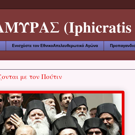
ΥΡΑΣ (Iphicratis 
Ενισχύστε τον ΕθνικοΑπελευθερωτικό Αγώνα
Προπαγανδισ
ονται με τον Πούτιν