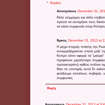
Replies
Anonymous
December 31, 201
Άλλο σύμμαχος και άλλο νταβατ
πρώτα νσ κυνηγήσει τους δικού
να κάνει συμφωνία υπερ Κύπρου
Άρκος
December 31, 2013 at 1
Η μέχρι στιγμής στάσης της Ρωσ
συνεργαζόμασταν στενά μαζί τη
Κύπρο όσον αφορά τα "μαύρα" χ
προφανώς μεγαλύτερο συμφέρον
προτεκτοράτο) καθώς στέλνει τε
Μην τα υποτιμάς αυτά.Το καλύτ
φτιάξουμε επιτέλους σοβαρές 
συμφωνίες.
Reply
Anonymous
December 31, 2013 at 9: