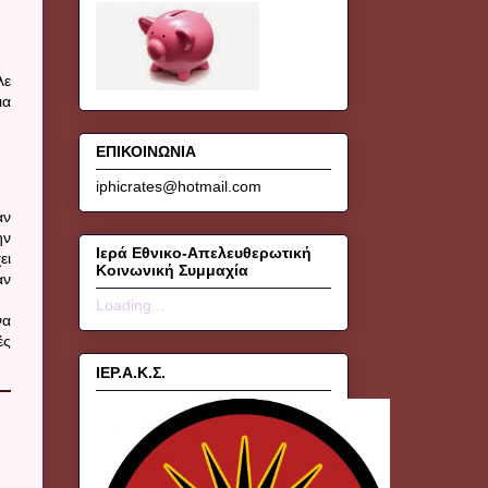
λε
ια
ΕΠΙΚΟΙΝΩΝΙΑ
iphicrates@hotmail.com
αν
ην
Ιερά Εθνικο-Απελευθερωτική
ει
Κοινωνική Συμμαχία
αν
Loading...
να
ές
ΙΕΡ.Α.Κ.Σ.