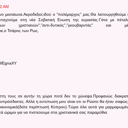
52 AM
ο μεσαίωνα.Ακροδεξιοί,ιδού ο "πολέμαρχος" μας.Θα λειτουργηθούμε 
νταχτούμε στη νέα Σοβιετική Ενωση της ευρασίας.Γάτα με πέτα
 των χριστιανών","αντι-δυτικός","γκουβαρντάς" και μέ
 ρε,ο Τσάρος των Ρως.
_WEgnaXY
άστη τους σε αυτήν τη χώρα ποτέ δεν το χώνεψα.Προφανώς διακρατ
ευπρόσδεκτες. Αλλά η εντύπωση μου είναι οτι οι Ρώσοι θα ήταν σαφώς
οικονομικά(δείτε περίπτωσή Κύπρου).Τώρα όλα αυτά για μαρμαρωμέ
ετά ώριμοι για να πιστεύουμε στα χριστιανικά σας παραμύθια.