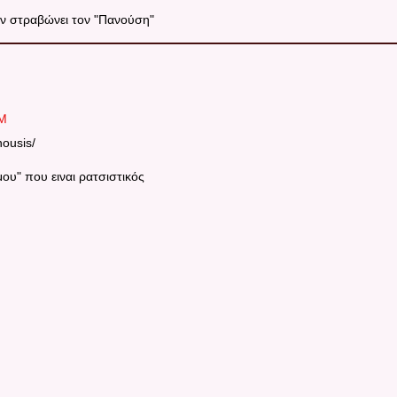
ιν στραβώνει τον "Πανούση"
AM
ousis/
ου" που ειναι ρατσιστικός