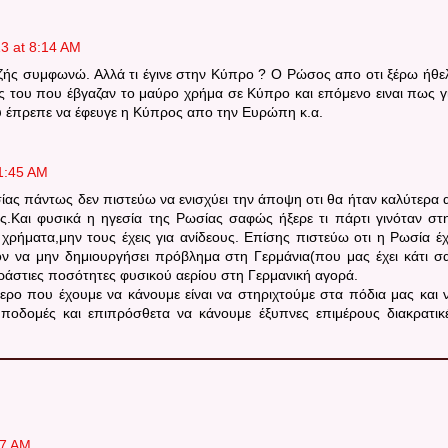
3 at 8:14 AM
ζής συμφωνώ. Αλλά τι έγινε στην Κύπρο ? Ο Ρώσος απο οτι ξέρω ήθε
ς του που έβγαζαν το μαύρο χρήμα σε Κύπρο και επόμενο ειναι πως γ
 έπρεπε να έφευγε η Κύπρος απο την Ευρώπη κ.α.
1:45 AM
ίας πάντως δεν πιστεύω να ενισχύει την άποψη οτι θα ήταν καλύτερα 
ς.Και φυσικά η ηγεσία της Ρωσίας σαφώς ήξερε τι πάρτι γινόταν στ
ρήματα,μην τους έχεις για ανίδεους. Επίσης πιστεύω οτι η Ρωσία έχ
 να μην δημιουργήσει πρόβλημα στη Γερμάνια(που μας έχει κάτι σ
ράστιες ποσότητες φυσικού αερίου στη Γερμανική αγορά.
ερο που έχουμε να κάνουμε είναι να στηριχτούμε στα πόδια μας και 
υποδομές και επιπρόσθετα να κάνουμε έξυπνες επιμέρους διακρατικ
47 AM