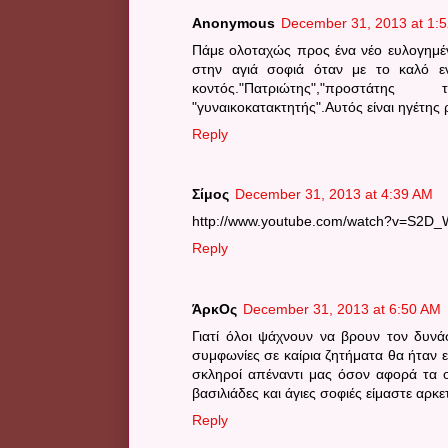
Anonymous
December 31, 2013 at 1:
Πάμε ολοταχώς προς ένα νέο ευλογημέν
στην αγιά σοφιά όταν με το καλό ε
κοντός."Πατριώτης","προστάτης
"γυναικοκατακτητής".Αυτός είναι ηγέτης
Reply
Σίμος
December 31, 2013 at 4:39 AM
http://www.youtube.com/watch?v=S2D
Reply
ΆρκΟς
December 31, 2013 at 6:50 AM
Γιατί όλοι ψάχνουν να βρουν τον δυν
συμφωνίες σε καίρια ζητήματα θα ήταν 
σκληροί απέναντι μας όσον αφορά τα 
βασιλιάδες και άγιες σοφιές είμαστε αρκ
Reply