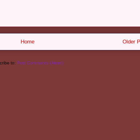
Home
Older P
ribe to:
Post Comments (Atom)