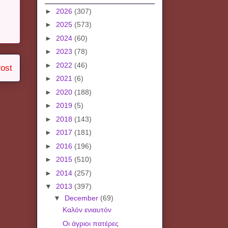
►
2026
(307)
►
2025
(573)
►
2024
(60)
►
2023
(78)
►
2022
(46)
ost
►
2021
(6)
►
2020
(188)
►
2019
(5)
►
2018
(143)
►
2017
(181)
►
2016
(196)
►
2015
(510)
►
2014
(257)
▼
2013
(397)
▼
December
(69)
Καλόν ενιαυτόν
Οι άγριοι πατέρες