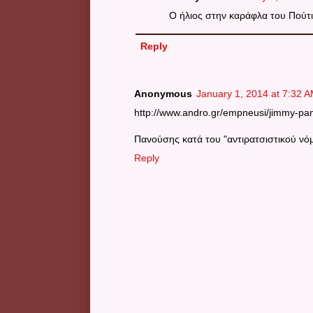
Ο ήλιος στην καράφλα του Πούτ
Reply
Anonymous
January 1, 2014 at 7:32 
http://www.andro.gr/empneusi/jimmy-pan
Πανούσης κατά του "αντιρατσιστικού νόμ
Reply