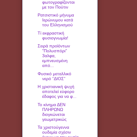
φωτογραφίζονται
με τον Πούτιν
Ρατσιστικό μήνυμα
Ιερώνυμου κατά
του Ελληνισμού
Τί εκφραστική
φυσιογνωμία!
Σειρά προϊόντων
"Πολυσπόρι"
3αλφα,
εμπνευσμένη
από...
Φυσικό μεταλλικό
νερό “ΔΙΟΣ”
Η χριστιανική ψυχή
αποτελεί εύφορο
έδαφος για να φ...
Το κίνημα ΔΕΝ
ΠΛΗΡΩΝΩ
διογκώνεται
γεωμετρικώς
Τα χριστούγεννα
ουδεμία σχέσιν