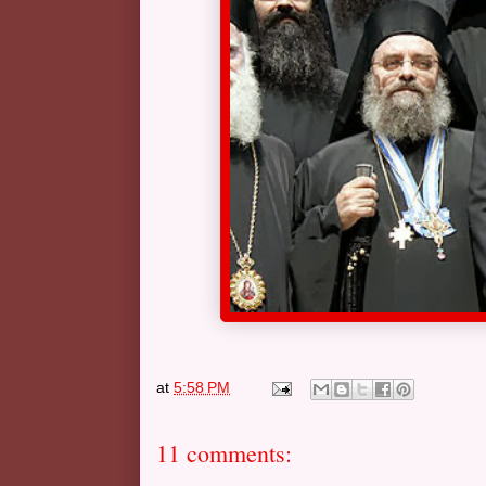
at
5:58 PM
11 comments: