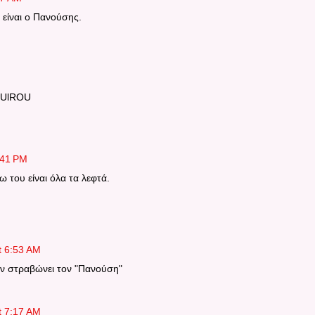
 είναι ο Πανούσης.
rwUlROU
:41 PM
 του είναι όλα τα λεφτά.
t 6:53 AM
ιν στραβώνει τον "Πανούση"
t 7:17 AM