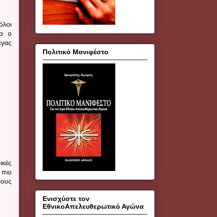
όλοι
λα ο
γας
Πολιτικό Μανιφέστο
ικές
 πιο
νους
Ενισχύστε τον
ΕθνικοΑπελευθερωτικό Αγώνα