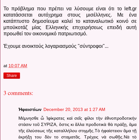
Το πρόβλημα που πρέπει να λύσουμε είναι ότι το left.gr
κατατάσσεται αυτόχρημα στους μισέλληνες. Με ένα
κατάπτυστο δημοσίευμα καλεί το καταναλωτικό κοινό σε
μποϋκοτάζ μίας Ελληνικής επιχειρήσεως επειδή αυτή
προωθεί τον οικονομικό πατριωτισμό.
Έχουμε ανοικτούς λογαριασμούς "σύντροφοι"...
at
10:07 AM
Share
3 comments:
Ἠφαιστίων
December 20, 2013 at 1:27 AM
Μέμνησθε ὦ Ἱφίκρατες καὶ σεῖς φίλοι τὴν ἐθνοπροδοτικήν
στάσιν τοῦ ΣΥΡΙΖΑ, ὃστις κι ἂλλα προδοτικὰ θὰ πράξῃ, ἂμα
τῆς ἐλεύσεως τῆς καταλλήλου στιγμῆς.Τὸ ἠφαίστειον ἂμα τῇ
ἐκρήξῃ του δὲν το σταματᾶς. Τρέχεις νὰ σωθῇς.Νὰ τὸ