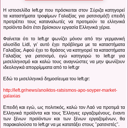
Η ιστοσελίδα left.gr που πρόσκειται στον Σύριζα κατηγορεί
τα καταστήματα τροφίμων Γαλαξίας για ρατσισμό(!) επειδή
προτρέπει τους καταναλωτές να προτιμούν τα ελληνικά
προϊόντα διότι έτσι βρίσκουν εργασία Ελληνικά χέρια.
Φαίνεται ότι τo left.gr ψωνίζει μόνον από την γερμανική
αλυσίδα Lidl, γι' αυτό έχει πρόβλημα με τα καταστήματα
Γαλαξίας. Αφού έχει το θράσος να κατηγορεί τα καταστήματα
Γαλαξίας για ρατσισμό, εγώ κατηγορώ το left.gr για
μισελληνισμό και καλώ τους αναγνώστες να μην ψωνίζουν
ιδεολογικά απορρίμματα από το left.gr
Εδώ το μισελληνικό δημοσίευμα του left.gr:
http://left.gr/news/anoiktos-ratsismos-apo-soyper-market-
galaxias
Επειδή και εγώ, ως πολιτικός, καλώ τον Λαό να προτιμά τα
Ελληνικά προϊόντα και τους Έλληνες εργαζομένους, έναντι
των ξένων προϊόντων και των ξένων εργαζομένων, θα
παρακαλούσα το left.gr να με κατατάξει στους "ρατσιστές".