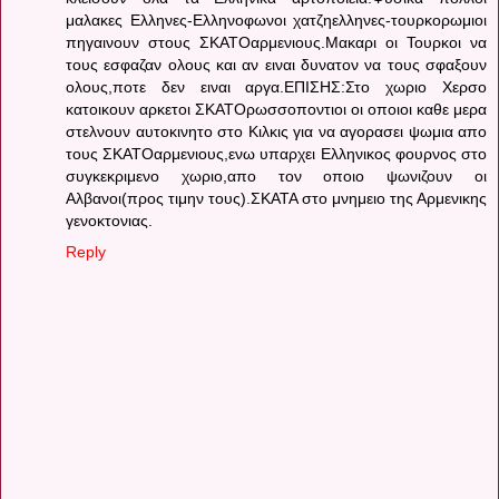
μαλακες Ελληνες-Ελληνοφωνοι χατζηελληνες-τουρκορωμιοι
πηγαινουν στους ΣΚΑΤΟαρμενιους.Μακαρι οι Τουρκοι να
τους εσφαζαν ολους και αν ειναι δυνατον να τους σφαξουν
ολους,ποτε δεν ειναι αργα.ΕΠΙΣΗΣ:Στο χωριο Χερσο
κατοικουν αρκετοι ΣΚΑΤΟρωσσοποντιοι οι οποιοι καθε μερα
στελνουν αυτοκινητο στο Κιλκις για να αγορασει ψωμια απο
τους ΣΚΑΤΟαρμενιους,ενω υπαρχει Ελληνικος φουρνος στο
συγκεκριμενο χωριο,απο τον οποιο ψωνιζουν οι
Αλβανοι(προς τιμην τους).ΣΚΑΤΑ στο μνημειο της Αρμενικης
γενοκτονιας.
Reply