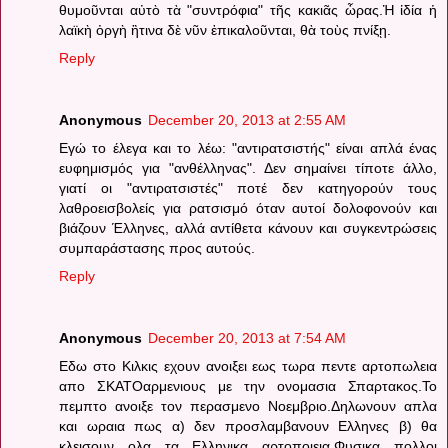
θυμοῦνται αὐτὸ τὰ "συντρόφια" τῆς κακιᾶς ὧρας.Ἡ ἰδία ἡ
λαϊκὴ ὀργὴ ἣτινα δὲ νῦν ἐπικαλοῦνται, θὰ τοὺς πνίξῃ.
Reply
Anonymous
December 20, 2013 at 2:55 AM
Εγώ το έλεγα και το λέω: "αντιρατσιστής" είναι απλά ένας
ευφημισμός για "ανθέλληνας". Δεν σημαίνει τίποτε άλλο,
γιατί οι "αντιρατσιστές" ποτέ δεν κατηγορούν τους
λαθροεισβολείς για ρατσισμό όταν αυτοί δολοφονούν και
βιάζουν Έλληνες, αλλά αντίθετα κάνουν και συγκεντρώσεις
συμπαράστασης προς αυτούς.
Reply
Anonymous
December 20, 2013 at 7:54 AM
Εδω στο Κιλκις εχουν ανοιξει εως τωρα πεντε αρτοπωλεια
απο ΣΚΑΤΟαρμενιους με την ονομασια Σπαρτακος.Το
πεμπτο ανοιξε τον περασμενο Νοεμβριο.Δηλωνουν απλα
και ωραια πως α) δεν προσλαμβανουν Ελληνες β) θα
κλεισουν ολα τα Ελληνικα αρτοποιεια.Φυσικα πολλοι