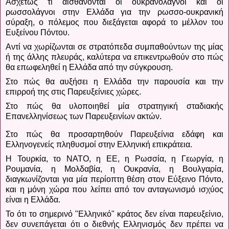
Ασχέτως τί αισθάνονται οι ουκρανολάγνοι και οι
ρωσσολάγνοι στην Ελλάδα για την ρωσσο-ουκρανική
σύραξη, ο πόλεμος που διεξάγεται αφορά το μέλλον του
Ευξείνου Πόντου.
Αντί να χωρίζωνται σε στρατόπεδα συμπαθούντων της μίας
ή της άλλης πλευράς, καλύτερα να επικεντρωθούν στο πώς
θα επωφεληθεί η Ελλάδα από την σύγκρουση.
Στο πώς θα αυξήσει η Ελλάδα την παρουσία και την
επιρροή της στις Παρευξείνιες χώρες.
Στο πώς θα υλοποιηθεί μία στρατηγική σταδιακής
Επανελληνίσεως των Παρευξεινίων ακτών.
Στο πώς θα προσαρτηθούν Παρευξείνια εδάφη και
Ελληνογενείς πληθυσμοί στην Ελληνική επικράτεια.
Η Τουρκία, το ΝΑΤΟ, η ΕΕ, η Ρωσσία, η Γεωργία, η
Ρουμανία, η Μολδαβία, η Ουκρανία, η Βουλγαρία,
διαγκωνίζονται για μία περίοπτη θέση στον Εύξεινο Πόντο,
και η μόνη χώρα που λείπει από τον ανταγωνισμό ισχύος
είναι η Ελλάδα.
Το ότι το σημερινό "Ελληνικό" κράτος δεν είναι παρευξείνιο,
δεν συνεπάγεται ότι ο διεθνής Ελληνισμός δεν πρέπει να