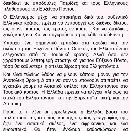
διεκδικεί τις υπόδουλες Πατρίδες και τους Ελληνικούς
πληθυσμούς του Ευξείνου Πόντου.
Ο Ελληνισμός μέχρι να αποκτήσει δικό του, αυθεντικό
Ελληνικό κράτος, πρέπει να λειτουργεί ως διεθνές δίκτυο,
ως οιονεί κράτος, ως κράτος εν κράτει. Και να διεκδικεί,
ξανά, και ξανά. Και να συγκρούεται προς κάθε κατεύθυνση.
Υπάρχει ένα σημαντικό εμπόδιο στα σχέδια για την
ανάκτηση του Ευξείνου Πόντου. Οι ακτές του Ελλησπόντου
ελέγχονται από το Τουρκικό κράτος. Αλλά όσο δεν
χαράσσουμε λεπτομερή στρατηγική για τον Εύξεινο Πόντο,
τόσο θα καθυστερεί η απελευθέρωση του Ελλησπόντου.
Και είναι τελείως λάθος να μιλούν κάποιοι μόνον για την
Ανατολική Θράκη. Διότι είναι σαν να υπονοούν ότι πρέπει να
εγκαταλείψουμε το Ασιατικό σκέλος του Ελλησπόντου στο
Τουρκικό κράτος. Η Ελλάδα πρέπει να ελέγχει πλήρως τα
στενά του Ελλησπόντου, και την Ευρωπαϊκή ακτή, και την
Ασιατική.
Παρά το τί λένε οι ευρωλάγνοι, η Ελλάδα βάσει του
πολιτισμού, της ιστορίας, και της αρχαίας γεωγραφίας της,
έχει ένα ασιατικό σκέλος, ένα αφρικανικό, και ένα
ευρωπαϊκό. Θα ήταν έγκλημα καθοσιώσεως να