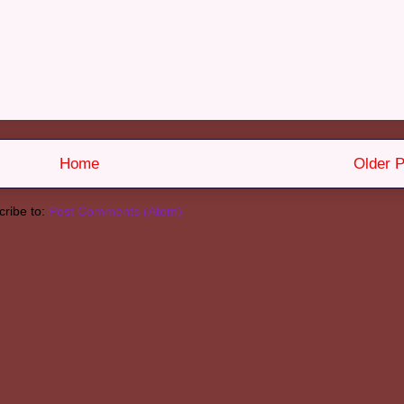
Home
Older P
ribe to:
Post Comments (Atom)