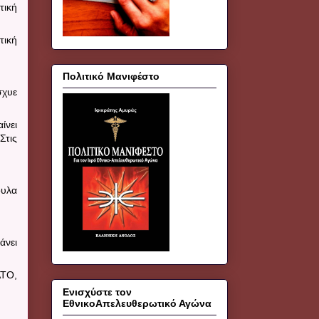
τική
τική
Πολιτικό Μανιφέστο
σχυε
ίνει
Στις
ουλα
άνει
ΑΤΟ,
Ενισχύστε τον
ΕθνικοΑπελευθερωτικό Αγώνα