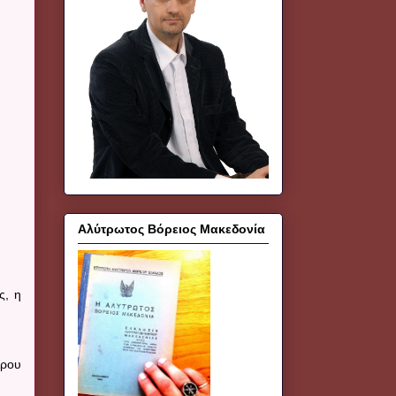
Αλύτρωτος Βόρειος Μακεδονία
ς, η
δρου