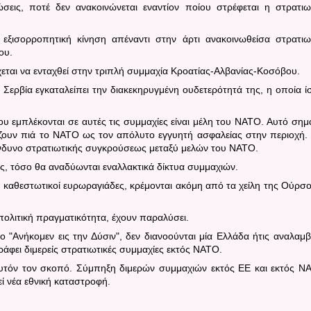
εις, ποτέ δεν ανακοινώνεται εναντίον ποίου στρέφεται η στρατιω
α εξισορροπητική κίνηση απέναντι στην άρτι ανακοινωθείσα στρατιω
ου.
έχεται να ενταχθεί στην τριπλή συμμαχία Κροατίας-Αλβανίας-Κοσόβου.
Σερβία εγκαταλείπει την διακεκηρυγμένη ουδετερότητά της, η οποία ί
 εμπλέκονται σε αυτές τις συμμαχίες είναι μέλη του ΝΑΤΟ.
Αυτό σημα
ίζουν πιά το ΝΑΤΟ ως τον απόλυτο εγγυητή ασφαλείας στην περιοχή. 
ίνδυνο στρατιωτικής συγκρούσεως μεταξύ μελών του ΝΑΤΟ.
ς, τόσο θα αναδύωνται εναλλακτικά δίκτυα συμμαχιών.
οι καθεστωτικοί ευρωραγιάδες, κρέμονται ακόμη από τα χείλη της Ούρσ
λιτική πραγματικότητα, έχουν παραλύσει.
 "Ανήκομεν εις την Δύσιν", δεν διανοούνται μία Ελλάδα ήτις αναλαμβ
άφει διμερείς στρατιωτικές συμμαχίες εκτός ΝΑΤΟ.
αυτόν τον σκοπό.
Σύμπηξη διμερών συμμαχιών εκτός ΕΕ και εκτός Ν
ί νέα εθνική καταστροφή.