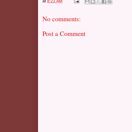
at
8:21 AM
No comments:
Post a Comment