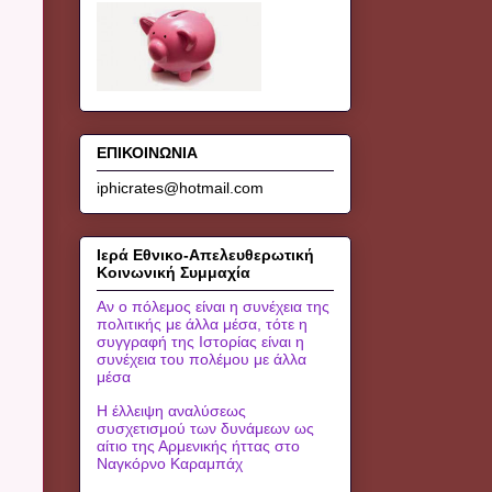
ΕΠΙΚΟΙΝΩΝΙΑ
iphicrates@hotmail.com
Ιερά Εθνικο-Απελευθερωτική
Κοινωνική Συμμαχία
Αν ο πόλεμος είναι η συνέχεια της
πολιτικής με άλλα μέσα, τότε η
συγγραφή της Ιστορίας είναι η
συνέχεια του πολέμου με άλλα
μέσα
Η έλλειψη αναλύσεως
συσχετισμού των δυνάμεων ως
αίτιο της Αρμενικής ήττας στο
Ναγκόρνο Καραμπάχ