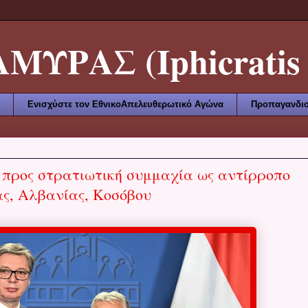
ΥΡΑΣ (Iphicratis 
Ενισχύστε τον ΕθνικοΑπελευθερωτικό Αγώνα
Προπαγανδισ
 προς στρατιωτική συμμαχία ως αντίρροπο
ς, Αλβανίας, Κοσόβου