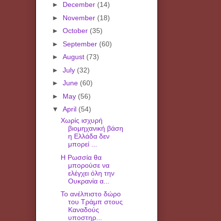
►
December
(14)
►
November
(18)
►
October
(35)
►
September
(60)
►
August
(73)
►
July
(32)
►
June
(60)
►
May
(56)
▼
April
(54)
Χωρίς ισχυρή
βιομηχανική βάση
η Ελλάδα δεν
μπορεί ...
Η Ρωσσία θα
μπορούσε να
ελέγχει όλη την
Ουκρανία α...
Το ανέλπιστο δώρο
του Τράμπ στους
Καναδούς
υποστηρ...