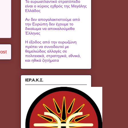
Το ευρωατλαντικό στρατόπεδο
είναι ο κύριος εχθρός της Μεγάλης
Ελλάδος
Αν δεν απογαλακτιστούμε από
την Ευρώπη δεν έχουμε το
δικαίωμα να αποκαλούμεθα
Έλληνες
Η έξοδος από την ευρωζώνη
πρέπει να συνοδευτεί με
θεμελιώδεις αλλαγές σε
ost
πολιτειακά, στρατηγικά, εθνικά,
και ηθικά ζητήματα
ΙΕΡ.Α.Κ.Σ.