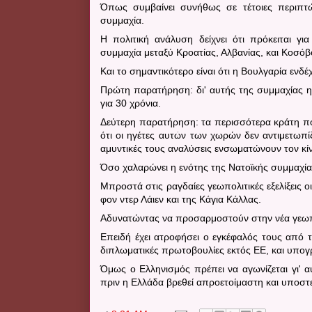
Όπως συμβαίνει συνήθως σε τέτοιες περιπτώσ
συμμαχία.
Η πολιτική ανάλυση δείχνει ότι πρόκειται γι
συμμαχία μεταξύ Κροατίας, Αλβανίας, και Κοσόβ
Και το σημαντικότερο είναι ότι η Βουλγαρία ενδ
Πρώτη παρατήρηση: δι' αυτής της συμμαχίας η 
για 30 χρόνια.
Δεύτερη παρατήρηση: τα περισσότερα κράτη που
ότι οι ηγέτες αυτών των χωρών δεν αντιμετωπ
αμυντικές τους αναλύσεις ενσωματώνουν τον κ
Όσο χαλαρώνει η ενότης της Νατοϊκής συμμαχία
Μπροστά στις ραγδαίες γεωπολιτικές εξελίξεις 
φον ντερ Λάιεν και της Κάγια Κάλλας.
Αδυνατώντας να προσαρμοστούν στην νέα γεωπο
Επειδή έχει ατροφήσει ο εγκέφαλός τους από το
διπλωματικές πρωτοβουλίες εκτός ΕΕ, και υπογρ
Όμως ο Ελληνισμός πρέπει να αγωνίζεται γι' 
πριν η Ελλάδα βρεθεί απροετοίμαστη και υποστε