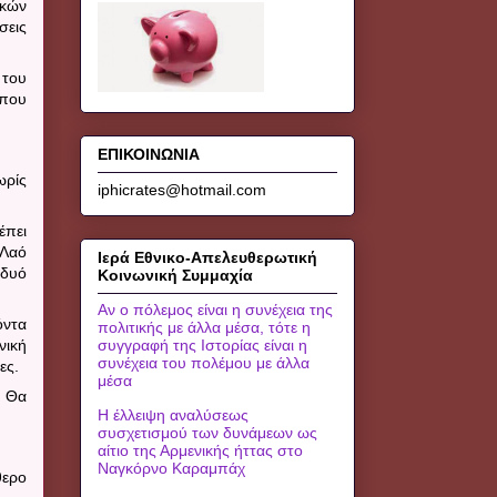
ικών
σεις
 του
που
ΕΠΙΚΟΙΝΩΝΙΑ
ωρίς
iphicrates@hotmail.com
έπει
 Λαό
Ιερά Εθνικο-Απελευθερωτική
 δυό
Κοινωνική Συμμαχία
Αν ο πόλεμος είναι η συνέχεια της
όντα
πολιτικής με άλλα μέσα, τότε η
νική
συγγραφή της Ιστορίας είναι η
συνέχεια του πολέμου με άλλα
ες.
μέσα
.
Θα
Η έλλειψη αναλύσεως
συσχετισμού των δυνάμεων ως
αίτιο της Αρμενικής ήττας στο
Ναγκόρνο Καραμπάχ
θερο