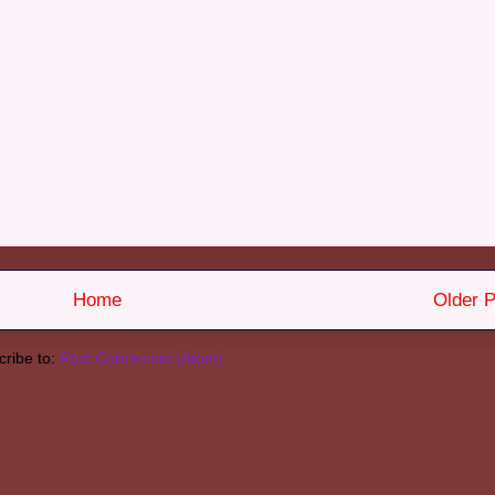
Home
Older P
ribe to:
Post Comments (Atom)