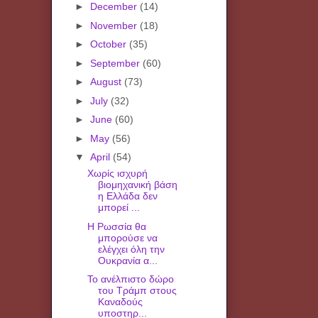
►
December
(14)
►
November
(18)
►
October
(35)
►
September
(60)
►
August
(73)
►
July
(32)
►
June
(60)
►
May
(56)
▼
April
(54)
Χωρίς ισχυρή
βιομηχανική βάση
η Ελλάδα δεν
μπορεί ...
Η Ρωσσία θα
μπορούσε να
ελέγχει όλη την
Ουκρανία α...
Το ανέλπιστο δώρο
του Τράμπ στους
Καναδούς
υποστηρ...