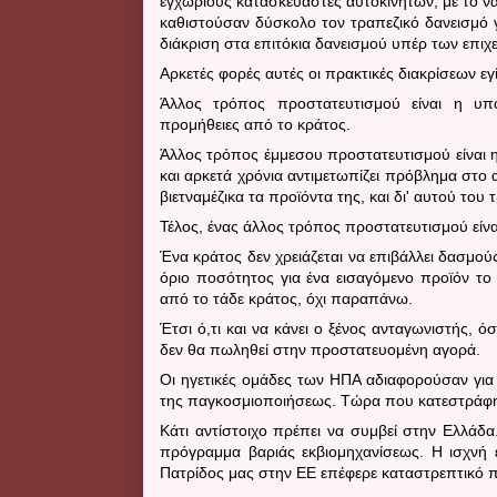
εγχωρίους κατασκευαστές αυτοκινήτων, με το να
καθιστούσαν δύσκολο τον τραπεζικό δανεισμό γι
διάκριση στα επιτόκια δανεισμού υπέρ των επι
Αρκετές φορές αυτές οι πρακτικές διακρίσεων εγ
Άλλος τρόπος προστατευτισμού είναι η υπ
προμήθειες από το κράτος.
Άλλος τρόπος έμμεσου προστατευτισμού είναι 
και αρκετά χρόνια αντιμετωπίζει πρόβλημα στο α
βιετναμέζικα τα προϊόντα της, και δι' αυτού το
Τέλος, ένας άλλος τρόπος προστατευτισμού είνα
Ένα κράτος δεν χρειάζεται να επιβάλλει δασμο
όριο ποσότητος για ένα εισαγόμενο προϊόν το 
από το τάδε κράτος, όχι παραπάνω.
Έτσι ό,τι και να κάνει ο ξένος ανταγωνιστής, όσ
δεν θα πωληθεί στην προστατευομένη αγορά.
Οι ηγετικές ομάδες των ΗΠΑ αδιαφορούσαν για α
της παγκοσμιοποιήσεως.
Τώρα που κατεστράφη 
Κάτι αντίστοιχο πρέπει να συμβεί στην Ελλάδ
πρόγραμμα βαριάς εκβιομηχανίσεως. Η ισχνή
Πατρίδος μας στην ΕΕ επέφερε καταστρεπτικό 