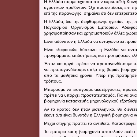
Η Ελλάδα συμμετέχουσα στην ευρωπαϊκή Κοινή 
αγροτικών προϊόντων.
Όχι ποσοστώσεις επί τη
επί της παραγωγής, σημαίνει ότι δεν επετρέπε
Η Ελλάδα, δια της διεφθαρμένης ηγεσίας της, π
Παγκοσμίου Οργανισμού Εμπορίου.
Αδιαφο
χρησιμοποίησαν και χρησιμοποιούν άλλες χώρε
Είναι αδύνατον η Ελλάδα να ανταγωνιστεί προϊ
Είναι εξαιρετικώς δύσκολο η Ελλάδα να αντ
προγράμματα επιδοτήσεως και προτιμήσεως ελλ
Έστω και αργά, πρέπει να προπαγανδίσουμε υ
να προπαγανδίσουμε υπέρ της βαριάς βιομηχαν
από τα μαθητικά χρόνια. Υπέρ της προτιμήσε
τρόπους.
Μπορούμε να εισάγουμε ακατέργαστες πρώτες
πρέπει να υπάρχει προστατευτισμός.
Για να αν
βιομηχανία κατασκευής μηχανολογικού εξοπλισμού
Αν το κράτος δεν ήταν μισελληνικό, θα διέθετ
έκανε ό,τι είναι δυνατόν η Ελληνική βιομηχανία 
Μέχρι στιγμής πράττει το αντίθετο. Καταστρέφει τ
Το εμπόριο και η βιομηχανία αποτελούν πεδία