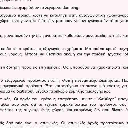
 δεκαετίες εφαρμόζουν το λεγόμενο
dumping
.
ξαγόμενο προϊόν, ώστε να καταλήγει στην ανταγωνιστική χώρα-αγορ
γχώριοι ανταγωνιστές διότι δεν μπορούν να ανταγωνιστούν τόσο χαμ
 μονοπωλούν την ξένη αγορά, και καθορίζουν μονομερώς τις τιμές και
 επιδοτεί το κράτος τις εξαγωγές με χρήματα.
Μπορεί να κρατά τεχν
ιους νόμους. Μπορεί να θεσπίσει ακόμη και την παιδική εργασία, 
 επιδότηση προς τις επιχειρήσεις.
Θα μπορούσε να χαρακτηριστεί κα
υ εξαγομένου προϊόντος είναι η κλοπή πνευματικής ιδιοκτησίας.
Πο
 αμερικανικά προϊόντα. Έτσι αποφεύγουν το οικονομικό κόστος για
λεσμα να διαθέτουν μεγάλο περιθώριο χαμηλής τιμολογήσεως.
ανικός.
Οι Αρχές του κράτους επιτρέπουν μεν την "ελεύθερη" εισα
αλλά σου λένε ότι τα τεχνικά χαρακτηριστικά του προϊόντος σου
σφαλείας της συγκεκριμένης χώρας, και επομένως δεν σου δίνουν ά
ίς δασμούς είναι ο ιαπωνικός.
Οι ιαπωνικές Αρχές προστάτευαν 