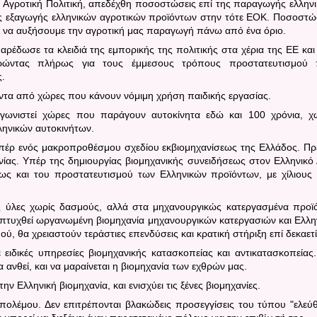
Αγροτική Πολιτική, απεδέχθη ποσοστώσεις επί της παραγωγής ελλην
ς εξαγωγής ελληνικών αγροτικών προϊόντων στην τότε ΕΟΚ. Ποσοστώ
το να αυξήσουμε την αγροτική μας παραγωγή πάνω από ένα όριο.
αρέδωσε τα κλειδιά της εμπορικής της πολιτικής στα χέρια της ΕΕ και
ρώντας πλήρως για τους έμμεσους τρόπους προστατευτισμού 
ς.
όντα από χώρες που κάνουν νόμιμη χρήση παιδικής εργασίας.
αγωνιστεί χώρες που παράγουν αυτοκίνητα εδώ και 100 χρόνια, χ
ηνικών αυτοκινήτων.
πέρ ενός μακροπροθέσμου σχεδίου εκβιομηχανίσεως της Ελλάδος.
Πρ
ίας. Υπέρ της δημιουργίας βιομηχανικής συνειδήσεως στον Ελληνικό
ως και του προστατευτισμού των Ελληνικών προϊόντων, με χίλιους
 ύλες χωρίς δασμούς, αλλά στα μηχανουργικώς κατεργασμένα προϊ
απτυχθεί ωργανωμένη βιομηχανία μηχανουργικών κατεργασιών και Ελλη
, θα χρειαστούν τεράστιες επενδύσεις και κρατική στήριξη επί δεκαετί
ε ειδικές υπηρεσίες βιομηχανικής κατασκοπείας και αντικατασκοπείας
να ανθεί, και να μαραίνεται η βιομηχανία των εχθρών μας.
ην Ελληνική βιομηχανία, και ενισχύει τις ξένες βιομηχανίες.
 πολέμου. Δεν επιτρέπονται βλακώδεις προσεγγίσεις του τύπου "ελεύ