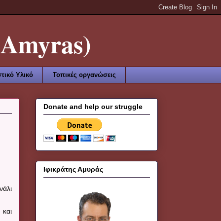
Amyras)
τικό Υλικό
Τοπικές οργανώσεις
Donate and help our struggle
Ιφικράτης Αμυράς
νάλι
 και