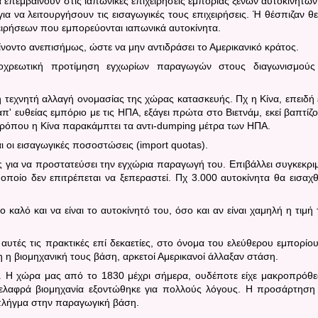
 επεμβαίνουν στις ιαπωνικές επιχειρήσεις εμπορίας ξένων αυτοκινήτων
α να λειτουργήσουν τις εισαγωγικές τους επιχειρήσεις. Ή θέσπιζαν θε
χειρήσεων που εμπορεύονται ιαπωνικά αυτοκίνητα.
ίνοντο ανεπισήμως, ώστε να μην αντιδράσει το Αμερικανικό κράτος.
οχρεωτική προτίμηση εγχωρίων παραγωγών στους διαγωνισμούς
η τεχνητή αλλαγή ονομασίας της χώρας κατασκευής.
Πχ η Κίνα, επειδή
π' ευθείας εμπόριο με τις ΗΠΑ, εξάγει πρώτα στο Βιετνάμ, εκεί βαπτίζο
υ τρόπου η Κίνα παρακάμπτει τα αντι-dumping μέτρα των ΗΠΑ.
ι οι εισαγωγικές ποσοστώσεις (
import
quotas
).
ύς για να προστατεύσει την εγχώρια παραγωγή του.
Επιβάλλει συγκεκρι
οποίο δεν επιτρέπεται να ξεπεραστεί. Πχ 3.000 αυτοκίνητα θα εισαχ
ο καλό και να είναι το αυτοκίνητό του, όσο και αν είναι χαμηλή η τιμή 
υτές τις πρακτικές επί δεκαετίες, στο όνομα του ελεύθερου εμπορίου
η βιομηχανική τους βάση, αρκετοί Αμερικανοί άλλαξαν στάση.
α.
Η χώρα μας από το 1830 μέχρι σήμερα, ουδέποτε είχε μακροπρόθ
 ελαφρά βιομηχανία εξοντώθηκε για πολλούς λόγους. Η προσάρτηση
πλήγμα στην παραγωγική βάση.