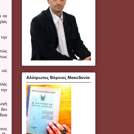
ά σε
ηλές
 την
ητώς
όπως
ι ως
Αλύτρωτος Βόρειος Μακεδονία
λλές
 την
γωγή
 δεν
δεια
τους