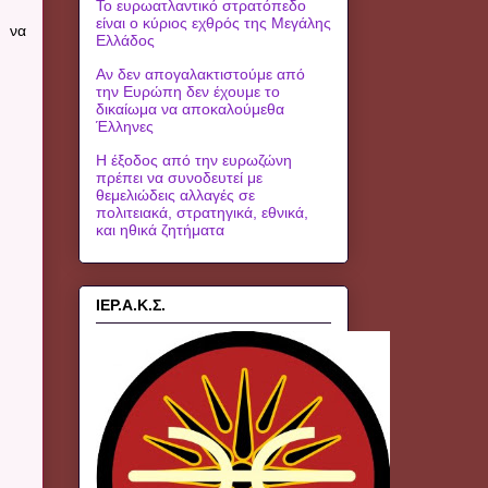
Το ευρωατλαντικό στρατόπεδο
είναι ο κύριος εχθρός της Μεγάλης
ε να
Ελλάδος
Αν δεν απογαλακτιστούμε από
την Ευρώπη δεν έχουμε το
δικαίωμα να αποκαλούμεθα
Έλληνες
Η έξοδος από την ευρωζώνη
πρέπει να συνοδευτεί με
θεμελιώδεις αλλαγές σε
πολιτειακά, στρατηγικά, εθνικά,
και ηθικά ζητήματα
ΙΕΡ.Α.Κ.Σ.