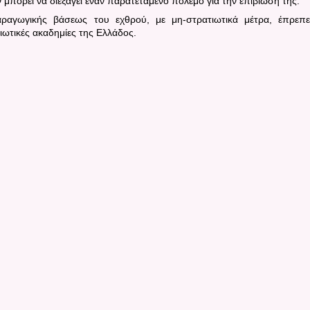
 μπορεί να διεξάγει έναν παρατεταμένο πόλεμο για την επιβίωσή της.
ραγωγικής βάσεως του εχθρού, με μη-στρατιωτικά μέτρα, έπρεπ
ιωτικές ακαδημίες της Ελλάδος.