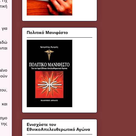
. Πχ
τική
 για
Πολιτικό Μανιφέστο
 εδώ
νται
μένο
θούν
του,
 και
εσμο
 της
Ενισχύστε τον
ΕθνικοΑπελευθερωτικό Αγώνα