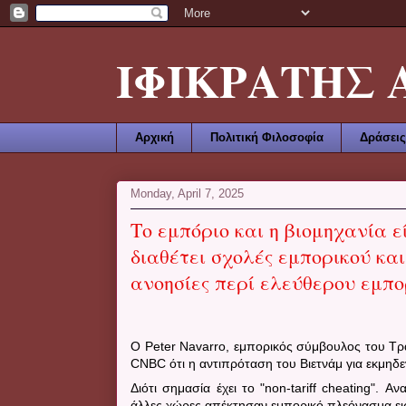
ΙΦΙΚΡΑΤΗΣ ΑΜ
Αρχική
Πολιτική Φιλοσοφία
Δράσεις
Monday, April 7, 2025
Το εμπόριο και η βιομηχανία 
διαθέτει σχολές εμπορικού και
ανοησίες περί ελεύθερου εμπο
Ο Peter Navarro, εμπορικός σύμβουλος του Τρ
CNBC ότι η αντιπρόταση του Βιετνάμ για εκμηδε
Διότι σημασία έχει το "
non
-
tariff
cheating
".
Ανα
άλλες χώρες απέκτησαν εμπορικό πλεόνασμα ει