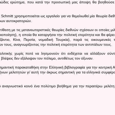
λιώδες ερώτημα, που κατά την προσωπική μας άποψη θα βοηθούσε
l Schmitt
χρησιμοποιείται ως εργαλείο για να θεμελιωθεί μία θεωρία διε
ρων αυτοκρατοριών.
ίθεση με τις μετανεωτεριστικές θεωρίες διεθνών σχέσεων οι οποίες μι
ποίηση), η οποία θα καταργήσει την πολιτική ετερότητα και θα φέρει
ζάντιο, Κίνα, Περσία, νομαδική Τουρκία), παρά τις οικουμενικές 
ίων τους, αναγνωρίζοντας την πολιτική ετερότητα των αντιπάλων τους.
λιτικής χωρίς ποτέ να λησμονούν ότι ενδέχεται να αλλάξουν σύν
 βλέψεις δεν εξάλειψαν τον πόλεμο, αντιθέτως τον όξυναν.
μαντική παρακαταθήκη στην Ελληνική βιβλιογραφία για την κεντρική Α
νων μελετητών γι’ αυτή την άκρως σημαντική για τα ελληνικά συμφέρ
ό αναγνωστικό κοινό ένα πολύτιμο βοήθημα για την περαιτέρω μελέτη