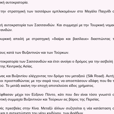
ική αυτοκρατορία.
αι την στρατηγική των τεσσάρων εμπλεκομένων στο Μεγάλο Παιχνίδι 
ική αυτοκρατορία των Σασσανιδών. Και συμμαχεί με την Τουρκική νομα
σανιδών.
ουρκική απειλή με στρατηγική «διαίρει και βασίλευε» διασπώντας 
ους κατά των Βυζαντινών και των Τούρκων.
υτοκρατορία των Σασσανιδών και έτσι ανοίγει ο δρόμος για την εισβολή
της Κεντρικής Ασίας.
νας και Βυζαντίου ελέγχοντας τον δρόμο του μεταξιού (
Silk Road
). Αυτή
ρκοι προσπαθώντας με την σειρά τους να αποσπάσουν εδάφη που θα 
ού. Το μετάξι εκείνη την εποχή αποτελούσε είδος χρήματος.
έφθασαν μέχρι τον Εύξεινο Πόντο, κάτι που δεν είναι τόσο γνωστό 
τική συμμαχία Βυζαντινών και Τούρκων εις βάρος της Περσίας.
νές πρεσβείες στην Κίνα. Μεταξύ άλλων συζητείται η νέα κατάσταση 
και η αντιμετώπιση του νέου κινδύνου, των Αράβων.