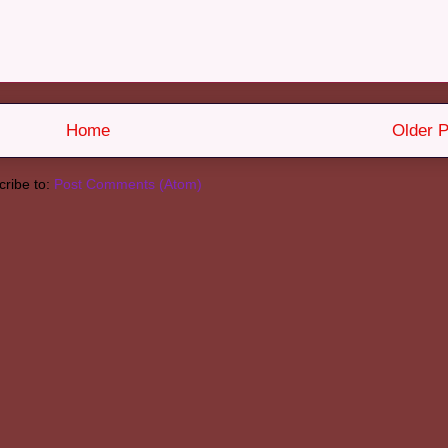
Home
Older P
ribe to:
Post Comments (Atom)