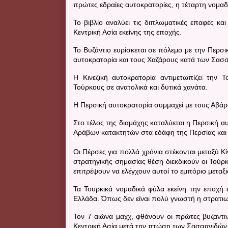
πρώτες εδραίες αυτοκρατορίες, η τέταρτη νομαδ
Το βιβλίο αναλύει τις διπλωματικές επαφές κ
Κεντρική Ασία εκείνης της εποχής.
Το Βυζάντιο ευρίσκεται σε πόλεμο με την Περσ
αυτοκρατορία και τους Χαζάρους κατά των Σασ
Η Κινεζική αυτοκρατορία αντιμετωπίζει την Τ
Τούρκους σε ανατολικά και δυτικά χανάτα.
Η Περσική αυτοκρατορία συμμαχεί με τους Αβάρ
Στο τέλος της διαμάχης καταλύεται η Περσική α
Αράβων κατακτητών στα εδάφη της Περσίας και 
Οι Πέρσες για πολλά χρόνια στέκονται μεταξύ Κί
στρατηγικής σημασίας θέση διεκδικούν οι Τού
επιτρέψουν να ελέγχουν αυτοί το εμπόριο μεταξι
Τα Τουρκικά νομαδικά φύλα εκείνη την εποχή 
Ελλάδα. Όπως δεν είναι πολύ γνωστή η στρατιω
Τον 7 αιώνα μαχχ, φθάνουν οι πρώτες βυζαντι
Κεντρική Ασία μετά την πτώση των Σασσανιδών 