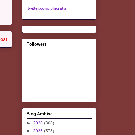
twitter.com/iphicratis
ost
Followers
Blog Archive
►
2026
(306)
►
2025
(573)