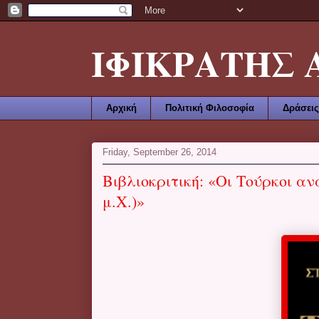
ΙΦΙΚΡΑΤΗΣ ΑΜ
Αρχική
Πολιτική Φιλοσοφία
Δράσεις
Friday, September 26, 2014
Βιβλιοκριτική: «Οι Τούρκοι αν
μ.Χ.)»