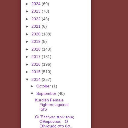
►
2024
(60)
►
2023
(78)
►
2022
(46)
►
2021
(6)
►
2020
(188)
►
2019
(5)
►
2018
(143)
►
2017
(181)
►
2016
(196)
►
2015
(510)
▼
2014
(257)
►
October
(1)
▼
September
(40)
Kurdish Female
Fighters against
ISIS
Οι Έλληνες πριν τους
Οθωμανούς - Ο
Εθνισμός στο ύσ...