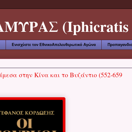
ΥΡΑΣ (Iphicratis 
Ενισχύστε τον ΕθνικοΑπελευθερωτικό Αγώνα
Προπαγανδισ
άμεσα στην Κίνα και το Βυζάντιο (552-659