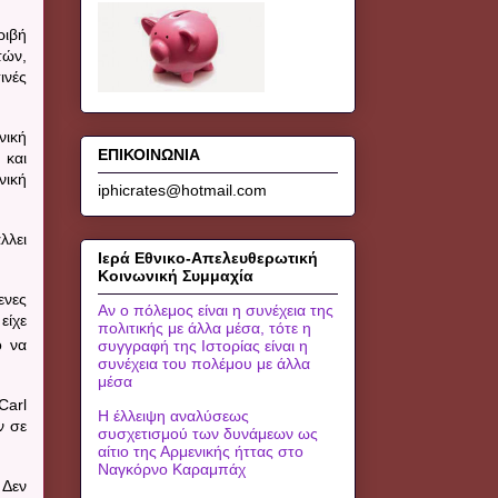
ριβή
τών,
ινές
νική
ΕΠΙΚΟΙΝΩΝΙΑ
 και
νική
iphicrates@hotmail.com
λλει
Ιερά Εθνικο-Απελευθερωτική
Κοινωνική Συμμαχία
ενες
Αν ο πόλεμος είναι η συνέχεια της
είχε
πολιτικής με άλλα μέσα, τότε η
ό να
συγγραφή της Ιστορίας είναι η
συνέχεια του πολέμου με άλλα
μέσα
Carl
Η έλλειψη αναλύσεως
ν σε
συσχετισμού των δυνάμεων ως
αίτιο της Αρμενικής ήττας στο
Ναγκόρνο Καραμπάχ
 Δεν