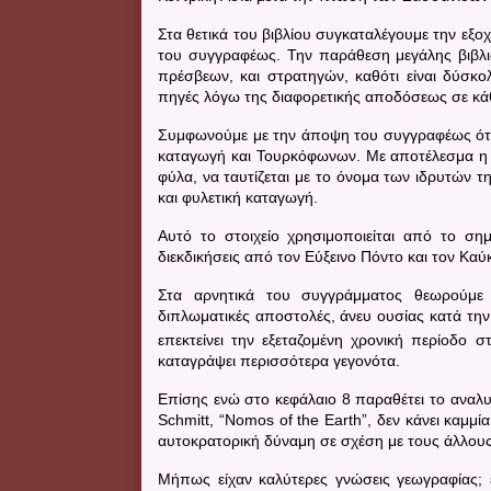
Στα θετικά του βιβλίου συγκαταλέγουμε την εξο
του συγγραφέως. Την παράθεση μεγάλης βιβλ
πρέσβεων, και στρατηγών, καθότι είναι δύσκολ
πηγές λόγω της διαφορετικής αποδόσεως σε κ
Συμφωνούμε με την άποψη του συγγραφέως ότι 
καταγωγή και Τουρκόφωνων. Με αποτέλεσμα η Τ
φύλα, να ταυτίζεται με το όνομα των ιδρυτών τη
και φυλετική καταγωγή.
Αυτό το στοιχείο χρησιμοποιείται από το σημ
διεκδικήσεις από τον Εύξεινο Πόντο και τον Καύ
Στα αρνητικά του συγγράμματος θεωρούμε
διπλωματικές αποστολές, άνευ ουσίας κατά τη
επεκτείνει την εξεταζομένη χρονική περίοδο σ
καταγράψει περισσότερα γεγονότα.
Επίσης ενώ στο κεφάλαιο 8 παραθέτει το αναλυ
Schmitt
, “
Nomos of the Earth
”, δεν κάνει καμμ
αυτοκρατορική δύναμη σε σχέση με τους άλλους 
Μήπως είχαν καλύτερες γνώσεις γεωγραφίας; εμ