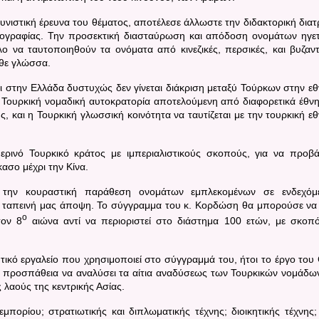
χυνιστική έρευνα του θέματος, αποτέλεσε άλλωστε την διδακτορική διατ
ιογραφίας. Την προσεκτική διασταύρωση και απόδοση ονομάτων ηγε
ο να ταυτοποιηθούν τα ονόματα από κινεζικές, περσικές, και βυζαντ
άθε γλώσσα.
στην Ελλάδα δυστυχώς δεν γίνεται διάκριση μεταξύ Τούρκων στην εθ
ουρκική νομαδική αυτοκρατορία αποτελούμενη από διαφορετικά έθνη
ς, και η Τουρκική γλωσσική κοινότητα να ταυτίζεται με την τουρκική εθ
ερινό Τουρκικό κράτος με ιμπεριαλιστικούς σκοπούς, για να προβά
κασο μέχρι την Κίνα.
 την κουραστική παράθεση ονομάτων εμπλεκομένων σε ενδεχόμ
ν ταπεινή μας άποψη. Το σύγγραμμα του κ. Κορδώση θα μπορούσε να 
ο
τον 8
αιώνα αντί να περιοριστεί στο διάστημα 100 ετών, με σκοπ
τικό εργαλείο που χρησιμοποιεί στο σύγγραμμά του, ήτοι το έργο του
ία προσπάθεια να αναλύσει τα αίτια αναδύσεως των Τουρκικών νομάδω
λαούς της κεντρικής Ασίας.
πορίου; στρατιωτικής και διπλωματικής τέχνης; διοικητικής τέχνης;