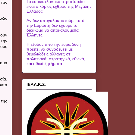
Το ευρωατλαντικό στρατόπεδο
 τον
είναι ο κύριος εχθρός της Μεγάλης
Ελλάδος
θνών
Αν δεν απογαλακτιστούμε από
την Ευρώπη δεν έχουμε το
δικαίωμα να αποκαλούμεθα
λούν
Έλληνες
 την
Η έξοδος από την ευρωζώνη
τους
πρέπει να συνοδευτεί με
θεμελιώδεις αλλαγές σε
πολιτειακά, στρατηγικά, εθνικά,
τομα
και ηθικά ζητήματα
σία.
ΙΕΡ.Α.Κ.Σ.
οντα
 της