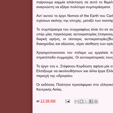
παίρνουμε καμμία απάντηση σε αυτό το θεμε
αναγνώστη να εξάγει πολύτιμα συμπεράσματα.
Αντ’ αυτού το έργο
Nomos of the Earth
του
Car
σχέσεων εκείνης της εποχής, μεταξύ των τεσσά
Το συμπέρασμα του συγγραφέως είναι ότι σε αντ
υπέρ μίας παγκόσμιας αυτοκρατορίας (παγκοσμιο
διαρκή ειρήνη, οι τέσσερις αυτοκρατορίες(Βυ
διακηρύξεις και αξιώσεις, είχαν αίσθηση των ορ
Χρησιμοποιούσαν τον πόλεμο ως εργαλείο πο
στρατόπεδο συμμαχίας. Οι αυτοκρατορικές τους
Το έργο του κ. Στέφανου Κορδώση αφήνει μία ση
Ελπίζουμε να ακολουθήσουν και άλλα έργα Ελλή
περιοχή της υδρογείου.
Οι εκδόσεις Ποιότητα προσέφεραν στο ελληνικ
Κεντρικής Ασίας.
at
12:38 AM