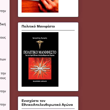
στην
δική
Πολιτικό Μανιφέστο
τους
 των
 την
τους
στην
Ενισχύστε τον
στην
ΕθνικοΑπελευθερωτικό Αγώνα