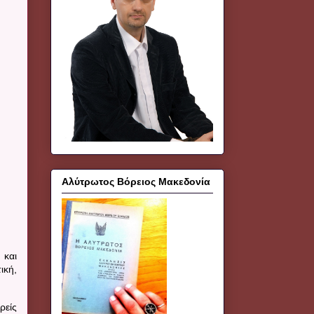
Αλύτρωτος Βόρειος Μακεδονία
 και
ική,
ρείς