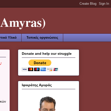
Amyras)
τικό Υλικό
Τοπικές οργανώσεις
Donate and help our struggle
ν
Ιφικράτης Αμυράς
ικών