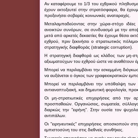
Αν καταφέρουμε το 1/3 του εχθρικού πληθυσμού
έχουν εκτοξευτεί στην στρατόσφαιρα, θα έχουμ
προξενήσει σοβαρές κοινωνικές αναταραχές.
M
εταλαμπαδεύοντας στην χώρα-στόχο ιδέες 
ανοικτών συνόρων, σε συνδυασμό με την αποβ
μετά από αρκετές δεκαετίες θα έχουμε θέσει εκτ
εχθρού, πριν ξεκινήσει ο στρατιωτικός πόλεμ
στρατηγικής διαφθοράς (
strategic
corruption
).
Η στρατηγική διαφθορά ως κλάδος των μη-στρ
αξιωματούχων του εχθρού ώστε να αναθέτουν έργα
Μπορεί να περιλαμβάνει την εσκεμμένη διόγκω
να αυξάνεται ο όγκος των γραφειοκρατικών εμπο
Μπορεί να περιλαμβάνει την υπόθαλψη των κ
αντιαναπτυξιακή, και δημευτική φορολογία, προκ
Οι μη-στρατιωτικές επιχειρήσεις από την α
προσπαθειών. Οργανώσεις, σωματεία, σύλλογοι
διαρκώς την "ειρήνη". Στην ουσία τον ψυχολ
αντιπάλων.
Οι "ειρηνευτικές" επιχειρήσεις αποσκοπούν σ
εμπιστοσύνη του στις διεθνείς συνθήκες.
Συναφείς επιχειρήσεις με αυτόν τον τομέα είνα