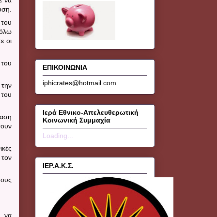
υση.
 του
βόλω
ε οι
 του
ΕΠΙΚΟΙΝΩΝΙΑ
iphicrates@hotmail.com
 την
του
Ιερά Εθνικο-Απελευθερωτική
ταση
Κοινωνική Συμμαχία
σουν
Loading...
ικές
 τον
ΙΕΡ.Α.Κ.Σ.
τους
υ να