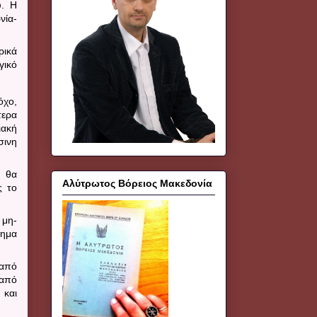
ύ. Η
νία-
ρικά
γικό
όχο,
τερα
ιακή
σινη
ν θα
Αλύτρωτος Βόρειος Μακεδονία
ς το
 μη-
τημα
 από
 από
 και