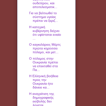
ουδετέρου, και
αποτελεσματικ...
Για να βελτιωθεί το
σύστημα υγείας
πρέπει να ξεριζ...
Η κατοχική
κυβέρνηση δείχνει
ότι υφίσταται ενιαίο
...
Ο καγκελάριος Μέρτς
πρώτα κηρύσσει
πόλεμο, και μετ...
Ο πόλεμος στην
Ουκρανία πρέπει
να επεκταθεί στα
Πα...
H Ελληνική βοήθεια
προς την
Ουκρανία ήτο
δάνειο κα...
Η αναχαίτιση της
δημογραφικής
εισβολής δεν
λύνεται...