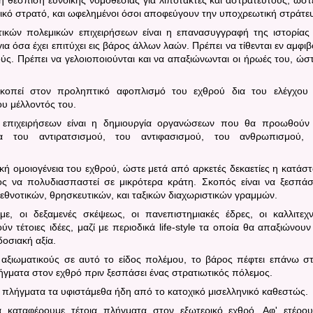
ικό στρατό, και ωφελημένοι όσοι αποφεύγουν την υποχρεωτική στράτε
ικών πολεμικών επιχειρήσεων είναι η επανασυγγραφή της ιστορίας
ια όσα έχει επιτύχει εις βάρος άλλων λαών. Πρέπει να τίθενται εν αμφι
ύς. Πρέπει να γελοιοποιούνται και να απαξιώνωνται οι ήρωές του, ώστ
σκοπεί στον προληπτικό αφοπλισμό του εχθρού δια του ελέγχου
ου μέλλοντός του.
ν επιχειρήσεων είναι η δημιουργία οργανώσεων που θα προωθούν
α του αντιρατσισμού, του αντιφασισμού, του ανθρωπισμού, 
ική ομοιογένεια του εχθρού, ώστε μετά από αρκετές δεκαετίες η κατάσ
τος να πολυδιασπαστεί σε μικρότερα κράτη. Σκοπός είναι να ξεσπά
εθνοτικών, θρησκευτικών, και ταξικών διαχωριστικών γραμμών.
ε, οι δεξαμενές σκέψεως, οι πανεπιστημιακές έδρες, οι καλλιτεχν
 τέτοιες ιδέες, μαζί με περιοδικά
life
-
style
τα οποία θα απαξιώνουν
δοσιακή αξία.
 αξιωματικούς σε αυτό το είδος πολέμου, το βάρος πέφτει επάνω σ
γματα στον εχθρό πριν ξεσπάσει ένας στρατιωτικός πόλεμος.
α πλήγματα τα υφιστάμεθα ήδη από το κατοχικό μισελληνικό καθεστώς.
α καταφέρουμε τέτοια πλήγματα στον εξωτερικό εχθρό. Αφ' ετέρο