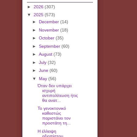
►
2026
(307)
▼
2025
(573)
►
December
(14)
►
November
(18)
►
October
(35)
►
September
(60)
►
August
(73)
►
July
(32)
►
June
(60)
▼
May
(56)
Όταν δεν υπάρχει
ισχυρή
αντιπολίτευση ήτις
θα ανατ...
To γενοκτονικό
καθεστώς
παριστάνει τον
προστάτη τη...
Η έλλειψη
αξιοπίστου,