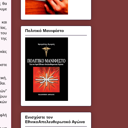
ς θα
ουμε
 και
ίας,
Πολιτικό Μανιφέστο
 του
 της
κίες
ώστε
ική,
θαι.
κών"
ζουν
ικών
υφλή
Ενισχύστε τον
ΕθνικοΑπελευθερωτικό Αγώνα
ε να