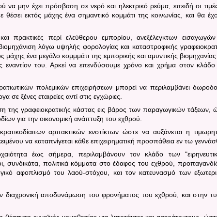
 να μην έχει πρόσβαση σε νερό και ηλεκτρικό ρεύμα, επειδή οι τιμέ
ε θέσει εκτός μάχης ένα σημαντικό κομμάτι της κοινωνίας, και θα έχ
και πρακτικές περί ελεύθερου εμπορίου, ανεξέλεγκτων εισαγωγών
ιομηχάνιση λόγω υψηλής φορολογίας και καταστροφικής γραφειοκρατ
ός μάχης ένα μεγάλο κομμμάτι της εμπορικής και αμυντικής βιομηχανίας
ος εναντίον του. Αρκεί να επενδύσουμε χρόνο και χρήμα στον κλάδο
ατιωτικών πολεμικών επιχειρήσεων μπορεί να περιλαμβάνει δωροδο
 σε ξένες εταιρείες αντί στις εγχώριες.
ση της γραφειοκρατικής κάστας εις βάρος των παραγωγικών τάξεων, 
δίων για την οικονομική ανάπτυξη του εχθρού.
ρατικοδίαιτων αρπακτικών ενστίκτων ώστε να αυξάνεται η τιμωρητ
ειμένου να καταπνίγεται κάθε επιχειρηματική προσπάθεια εν τω γεννάσ
ρχαιότητα έως σήμερα, περιλαμβάνουν τον κλάδο των "ειρηνευτι
, συνδικάτα, πολιτικά κόμματα στο έδαφος του εχθρού, προπαγανδί
ογικό αφοπλισμό του λαού-στόχου, και τον κατευνασμό των εξωτερ
την διαχρονική αποδυνάμωση του φρονήματος του εχθρού, και στην τ
ι η θέσπιση ευνοϊκής νομοθεσίας για λιποτάκτες και αστράτευτους, ώστ