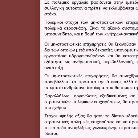
Ως πολεμικό εργαλείο βασίζονται στην εμπέ
συλλογική αυτοκτονία πρέπει να εκλαμβάνεται ω
στόχο.
Πολεμικοί στόχοι των μη-στρατιωτικών επιχε
πολεμικά αεροσκάφη. Είναι το αξιακό σύστημα
υποσυνείδητο, και η δομή των κινήτρων-αντικι
Οι μη-στρατιωτικές επιχειρήσεις θα ξεκινούσ
δια των οποίων μετά από δεκαετίες υπονομευτ
εργοστάσια υδρογονανθράκων και θα κατεστρ
εξάρτηση ως ανθρωπιστική, περιβαλλοντική,
ανάπτυξη.
Οι μη-στρατιωτικές επιχειρήσεις θα συνεχί
προεβάλλετο το πρότυπο της άτεκνης αλλά επ
υπέρτατο ανθρώπινο δικαίωμα που θα σώσει τη
Παραλλήλως, οργανώσεις εξειδικευμένες σ
στρατιωτικών πολεμικών επιχειρήσεων, θα προ
του εχθρού.
Στόχοι υψηλής αξίας θα ήσαν το δίκτυο υδρε
στρατιωτικές πολεμικές επιχειρήσεις και να π
το επίπεδο αναφλέξεως γενικευμένης στρατιωτ
ύδατος.