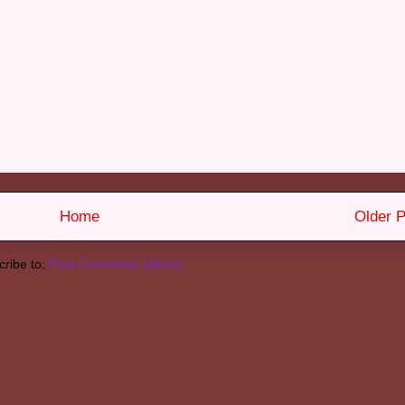
Home
Older P
ribe to:
Post Comments (Atom)