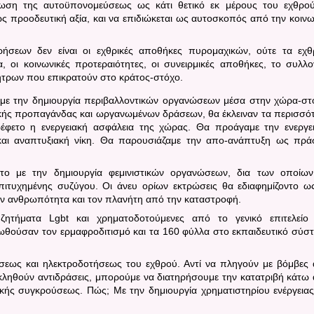
δωση της αυτοϋπονομεύσεως ως κάτι θετικό εκ μέρους του εχθρο
ς προοδευτική αξία, και να επιδιώκεται ως αυτοσκοπός από την κοινω
ιρήσεων δεν είναι οι εχθρικές αποθήκες πυρομαχικών, ούτε τα εχθ
, οι κοινωνικές προτεραιότητες, οι συνειρμικές αποθήκες, το συλλο
νήτρων που επικρατούν στο κράτος-στόχο.
αν με την δημιουργία περιβαλλοντικών οργανώσεων μέσα στην χώρα-στ
ικής προπαγάνδας και ωργανωμένων δράσεων, θα έκλειναν τα περισσό
έφετο η ενεργειακή ασφάλεια της χώρας. Θα προάγαμε την ενεργε
 και αναπτυξιακή νίκη. Θα παρουσιάζαμε την απο-ανάπτυξη ως πρά
ζοντο με την δημιουργία φεμινιστικών οργανώσεων, δια των οποίω
ιτυχημένης συζύγου. Οι άνευ ορίων εκτρώσεις θα εδιαφημίζοντο ω
ν ανθρωπότητα και τον πλανήτη από την καταστροφή.
ε ζητήματα
Lgbt
και χρηματοδοτούμενες από το γενικό επιτελείο
ωθούσαν τον ερμαφροδιτισμό και τα 160 φύλλα στο εκπαιδευτικό σύσ
ύσεως και ηλεκτροδοτήσεως του εχθρού. Αντί να πληγούν με βόμβες
ροκληθούν αντιδράσεις, μπορούμε να διατηρήσουμε την κατατριβή κάτω
ικής συγκρούσεως. Πώς; Με την δημιουργία χρηματιστηρίου ενέργειας