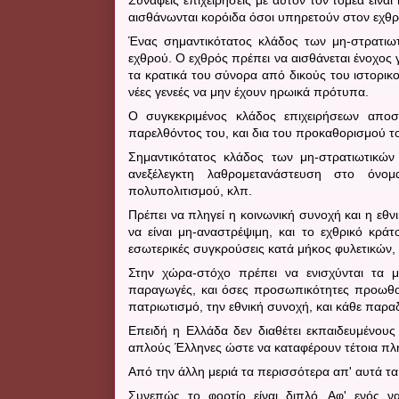
αισθάνωνται κορόιδα όσοι υπηρετούν στον εχθρ
Ένας σημαντικότατος κλάδος των μη-στρατιωτ
εχθρού. Ο εχθρός πρέπει να αισθάνεται ένοχος γ
τα κρατικά του σύνορα από δικούς του ιστορικο
νέες γενεές να μην έχουν ηρωικά πρότυπα.
Ο συγκεκριμένος κλάδος επιχειρήσεων απο
παρελθόντος του, και δια του προκαθορισμού τ
Σημαντικότατος κλάδος των μη-στρατιωτικώ
ανεξέλεγκτη λαθρομετανάστευση στο όνομ
πολυπολιτισμού, κλπ.
Πρέπει να πληγεί η κοινωνική συνοχή και η εθν
να είναι μη-αναστρέψιμη, και το εχθρικό κρά
εσωτερικές συγκρούσεις κατά μήκος φυλετικών, 
Στην χώρα-στόχο πρέπει να ενισχύνται τα μμ
παραγωγές, και όσες προσωπικότητες προωθούν
πατριωτισμό, την εθνική συνοχή, και κάθε παρα
Επειδή η Ελλάδα δεν διαθέτει εκπαιδευμένους
απλούς Έλληνες ώστε να καταφέρουν τέτοια πλή
Από την άλλη μεριά τα περισσότερα απ' αυτά τ
Συνεπώς το φορτίο είναι διπλό. Αφ' ενός ν