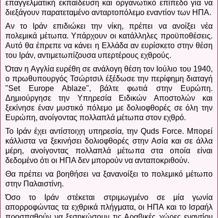
επαγγελματική εκπαίδευση και οργανωτικό επίπεδο για να
διεξάγουν παρατεταμένο ανταρτοπόλεμο εναντίον των ΗΠΑ.
Αν το Ιράν επιδιώκει την νίκη, πρέπει να ανοίξει νέα
πολεμικά μέτωπα.
Υπάρχουν οι κατάλληλες προϋποθέσεις.
Αυτό θα έπρεπε να κάνει η Ελλάδα αν ευρίσκετο στην θέση
του Ιράν, αντιμετωπίζουσα υπερτέρους εχθρούς.
Όταν η Αγγλία ευρέθη σε ανάλογη θέση τον Ιούλιο του 1940,
ο πρωθυπουργός Τσώρτσιλ έξέδωσε την περίφημη διαταγή
"
Set
Europe
Ablaze
", βάλτε φωτιά στην Ευρώπη.
Δημιούργησε την Υπηρεσία Ειδικών Αποστολών και
ξεκίνησε έναν μυστικό πόλεμο με δολιοφθορές σε όλη την
Ευρώπη, ανοίγοντας πολλαπλά μέτωπα στον εχθρό.
Το Ιράν έχει αντίστοιχη υπηρεσία, την
Quds
Force
.
Mπορεί
κάλλιστα να ξεκινήσει δολιοφθορές στην Ασία και σε άλλα
μέρη, ανοίγοντας πολλαπλά μέτωπα στα οποία είναι
δεδομένο ότι οι ΗΠΑ δεν μπορούν να ανταποκριθούν.
Θα πρέπει να βοηθήσει να ξανανοίξει το πολεμικό μέτωπο
στην Παλαιστίνη.
Όσο το Ιράν στέκεται στριμωγμένο σε μία γωνία
απορροφώντας τα εχθρικά πλήγματα, οι ΗΠΑ και το Ισραήλ
προσπαθούν να ξεσηκώσουν τις Αραβικές χώρες εναντίον