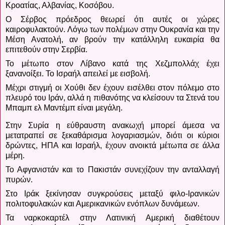
Κροατίας, Αλβανίας, Κοσόβου.
Ο Σέρβος πρόεδρος θεωρεί ότι αυτές οι χώρες
καιροφυλακτούν.
Λόγω των πολέμων στην Ουκρανία και την
Μέση Ανατολή, αν βρούν την κατάλληλη ευκαιρία θα
επιτεθούν στην Σερβία.
Το μέτωπο στον Λίβανο κατά της Χεζμπολλάχ έχει
ξανανοίξει.
Το Ισραήλ απειλεί με εισβολή.
Μέχρι στιγμή οι Χούθι δεν έχουν εισέλθει στον πόλεμο στο
πλευρό του Ιράν, αλλά η πιθανότης να κλείσουν τα Στενά του
Μπαμπ ελ Μαντέμπ είναι μεγάλη.
Στην Συρία η εύθραυστη ανακωχή μπορεί άμεσα να
μετατραπεί σε ξεκαθάρισμα λογαριασμών, διότι οι κύριοι
δρώντες, ΗΠΑ και Ισραήλ, έχουν ανοικτά μέτωπα σε άλλα
μέρη.
Το Αφγανιστάν και το Πακιστάν συνεχίζουν την ανταλλαγή
πυρών.
Στο Ιράκ ξεκίνησαν συγκρούσεις μεταξύ φιλο-Ιρανικών
πολιτοφυλακών και Αμερικανικών ενόπλων δυνάμεων.
Τα ναρκοκαρτέλ στην Λατινική Αμερική διαθέτουν