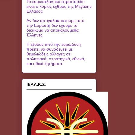
Το ευρωατλαντικό στρατόπεδο
είναι ο κύριος εχθρός της Μεγάλης
Ελλάδος
Αν δεν απογαλακτιστούμε από
την Ευρώπη δεν έχουμε το
δικαίωμα να αποκαλούμεθα
Έλληνες
Η έξοδος από την ευρωζώνη
πρέπει να συνοδευτεί με
θεμελιώδεις αλλαγές σε
πολιτειακά, στρατηγικά, εθνικά,
και ηθικά ζητήματα
ΙΕΡ.Α.Κ.Σ.