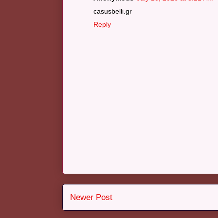
casusbelli.gr
Reply
Newer Post