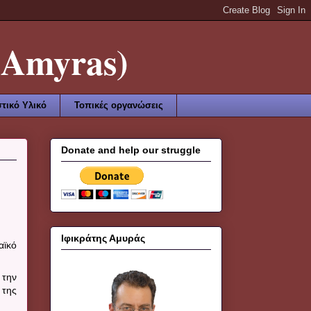
Amyras)
τικό Υλικό
Τοπικές οργανώσεις
Donate and help our struggle
Ιφικράτης Αμυράς
αϊκό
 την
 της