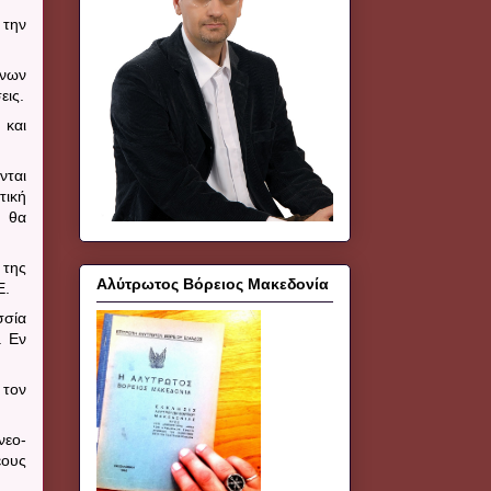
 την
ένων
εις.
 και
νται
τική
ι θα
 της
Αλύτρωτος Βόρειος Μακεδονία
Ε.
σία
. Εν
 τον
νεο-
έους