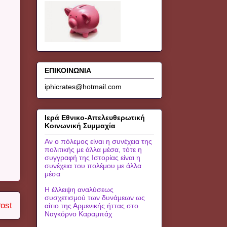
ΕΠΙΚΟΙΝΩΝΙΑ
iphicrates@hotmail.com
Ιερά Εθνικο-Απελευθερωτική
Κοινωνική Συμμαχία
Αν ο πόλεμος είναι η συνέχεια της
πολιτικής με άλλα μέσα, τότε η
συγγραφή της Ιστορίας είναι η
συνέχεια του πολέμου με άλλα
μέσα
Η έλλειψη αναλύσεως
συσχετισμού των δυνάμεων ως
ost
αίτιο της Αρμενικής ήττας στο
Ναγκόρνο Καραμπάχ