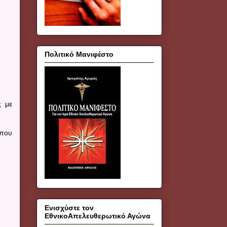
Πολιτικό Μανιφέστο
ς με
ύπου
Ενισχύστε τον
ΕθνικοΑπελευθερωτικό Αγώνα