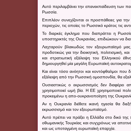
Αυτό περιλαμβάνει την επανεκπαίδευση των παι
Ρωσσία.
Επιπλέον συνεχίζονται οι προσπάθειες για την
περιοχών, τις οποίες το Ρωσσικό κράτος τις αν
Το διαρκές έγκλημα που διαπράττει η Ρωσσί
υποστηρικτές της Ουκρανίας, επιδιώκουν να δια
Λαχταρούν βλακωδώς τον εξευρωπαϊσμό μα
προδοτικώς για την διοικητική, πολιτισμική, κ
και στρατιωτική εξάλειψη του Ελληνικού έθν
δημιουργηθεί μία μεγάλη Ευρωπαϊκή αυτοκρατορ
Και είναι τόσο ανόητοι και κοντόφθαλμοι που δ
εξάλειψη από την Ρωσσική ομοσπονδία, θα εξαλ
Ουσιαστικώς ο εκρωσσισμός δεν διαφέρει 
χρησιμοποιεί ωμή βία. Η ΕΕ χρησιμοποιεί πολ
προκειμένω η απο-ουκρανοποίηση της Ουκρανία
Αν η Ουκρανία διέθετε ικανή ηγεσία θα διε
εκρωσσισμό και τον εξευρωπαϊσμό.
Αυτό πρέπει να πράξει η Ελλάδα στο δικό της
οθωμανικής Τουρκίας και συγχρόνως να αποτινάξ
και ως υποταγμένη ευρωπαϊκή επαρχία.