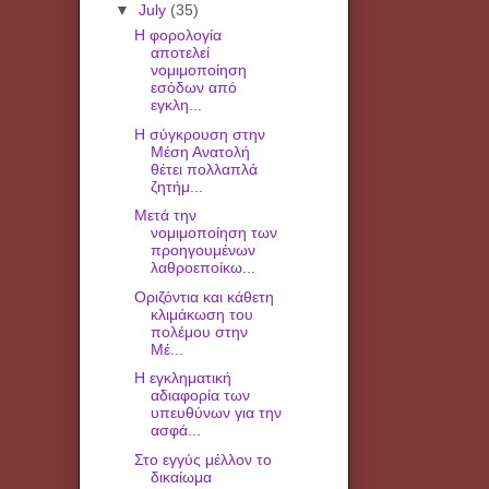
▼
July
(35)
Η φορολογία
αποτελεί
νομιμοποίηση
εσόδων από
εγκλη...
H σύγκρουση στην
Μέση Ανατολή
θέτει πολλαπλά
ζητήμ...
Μετά την
νομιμοποίηση των
προηγουμένων
λαθροεποίκω...
Οριζόντια και κάθετη
κλιμάκωση του
πολέμου στην
Μέ...
Η εγκληματική
αδιαφορία των
υπευθύνων για την
ασφά...
Στο εγγύς μέλλον το
δικαίωμα