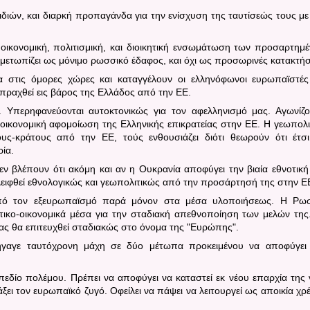
διών, και διαρκή προπαγάνδα για την ενίσχυση της ταυτίσεώς τους με
 οικονομική, πολιτισμική, και διοικητική ενσωμάτωση των προσαρτημ
τιμετωπίζει ως μόνιμο ρωσσικό έδαφος, και όχι ως προσωρινές κατακτήσ
α στις όμορες χώρες και καταγγέλουν οι ελληνόφωνοι ευρωπαϊστές
πραχθεί εις βάρος της Ελλάδος από την ΕΕ.
ς.
Υπερηφανεύονται αυτοκτονικώς για τον αφελληνισμό μας. Αγωνίζο
αι οικονομική αφομοίωση της Ελληνικής επικρατείας στην ΕΕ. Η γεωπολι
ους-κράτους από την ΕΕ, τούς ενθουσιάζει διότι θεωρούν ότι έτσ
ία.
εν βλέπουν ότι ακόμη και αν η Ουκρανία αποφύγει την βιαία εθνοτική
ειφθεί εθνολογικώς και γεωπολιτικώς από την προσάρτησή της στην Ε
από τον εξευρωπαϊσμό παρά μόνον στα μέσα υλοποιήσεως.
Η Ρωσ
ιτικο-οικονομικά μέσα για την σταδιακή απεθνοποίηση των μελών της
ς θα επιτευχθεί σταδιακώς στο όνομα της "Ευρώπης".
ξήγαγε ταυτόχρονη μάχη σε δύο μέτωπα προκειμένου να αποφύγει
 πεδίο πολέμου.
Πρέπει να αποφύγει να καταστεί εκ νέου επαρχία της 
ει τον ευρωπαϊκό ζυγό. Οφείλει να πάψει να λειτουργεί ως αποικία χρ