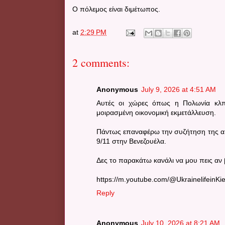
Ο πόλεμος είναι διμέτωπος.
at
2:29 PM
2 comments:
Anonymous
July 9, 2026 at 4:51 AM
Αυτές οι χώρες όπως η Πολωνία κλπ π
μοιρασμένη οικονομική εκμετάλλευση.
Πάντως επαναφέρω την συζήτηση της απ
9/11 στην Βενεζουέλα.
Δες το παρακάτω κανάλι να μου πεις αν
https://m.youtube.com/@UkrainelifeinKi
Reply
Anonymous
July 10, 2026 at 8:21 AM