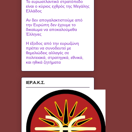
Το ευρωατλαντικό στρατόπεδο
είναι ο κύριος εχθρός της Μεγάλης
Ελλάδος
Αν δεν απογαλακτιστούμε από
την Ευρώπη δεν έχουμε το
δικαίωμα να αποκαλούμεθα
Έλληνες
Η έξοδος από την ευρωζώνη
πρέπει να συνοδευτεί με
θεμελιώδεις αλλαγές σε
πολιτειακά, στρατηγικά, εθνικά,
και ηθικά ζητήματα
ΙΕΡ.Α.Κ.Σ.