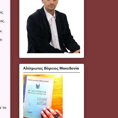
ύς.
ες.
ν.
τι
Αλύτρωτος Βόρειος Μακεδονία
α το