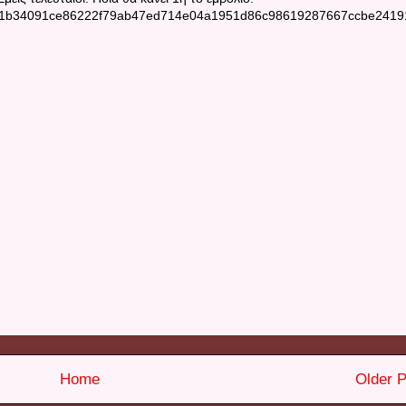
es/e1b34091ce86222f79ab47ed714e04a1951d86c98619287667ccbe2419
Home
Older P