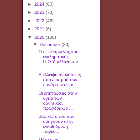
►
2024
(60)
►
2023
(78)
►
2022
(46)
►
2021
(6)
▼
2020
(188)
▼
December
(23)
Ο διεφθαρμένος και
εγκληματικός
Π.Ο.Υ. άλλαξε τον
...
Η έλλειψη αναλύσεως
συσχετισμού των
δυνάμεων ως αί...
Οι επιπτώσεις στην
υγεία των
αρνητικών
προσδοκιών ...
Βασικές αιτίες που
οδήγησαν στην
εγκαθίδρυση
παγκό...
Μήπως οι