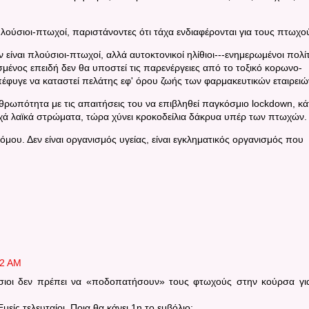
λούσιοι-πτωχοί, παριστάνοντες ότι τάχα ενδιαφέρονται για τους πτωχο
ν είναι πλούσιοι-πτωχοί, αλλά αυτοκτονικοί ηλίθιοι---ενημερωμένοι πολίτ
μένος επειδή δεν θα υποστεί τις παρενέργειες από το τοξικό κορωνο-
πέφυγε να καταστεί πελάτης εφ' όρου ζωής των φαρμακευτικών εταιρειώ
θρωπότητα με τις απαιτήσεις του να επιβληθεί παγκόσμιο lockdown, κά
χά λαϊκά στρώματα, τώρα χύνει κροκοδείλια δάκρυα υπέρ των πτωχών.
νόμου. Δεν είναι οργανισμός υγείας, είναι εγκληματικός οργανισμός που
02 AM
σιοι δεν πρέπει να «ποδοπατήσουν» τους φτωχούς στην κούρσα γι
μείς τελευταίοι. Ποια θα κάνει 1η το εμβόλιο: