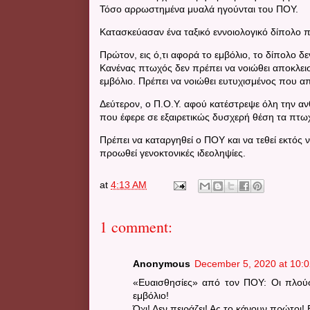
Τόσο αρρωστημένα μυαλά ηγούνται του ΠΟΥ.
Κατασκεύασαν ένα ταξικό εννοιολογικό δίπολο π
Πρώτον, εις ό,τι αφορά το εμβόλιο, το δίπολο δε
Κανένας πτωχός δεν πρέπει να νοιώθει αποκλεισ
εμβόλιο. Πρέπει να νοιώθει ευτυχισμένος που α
Δεύτερον, ο Π.Ο.Υ. αφού κατέστρεψε όλη την αν
που έφερε σε εξαιρετικώς δυσχερή θέση τα πτω
Πρέπει να καταργηθεί ο ΠΟΥ και να τεθεί εκτός 
προωθεί γενοκτονικές ιδεοληψίες.
at
4:13 AM
1 comment:
Anonymous
December 5, 2020 at 10:
«Ευαισθησίες» από τον ΠΟΥ: Οι πλού
εμβόλιο!
Όχι! Δεν πειράζει! Ας το κάνουν πρώτοι! Ε