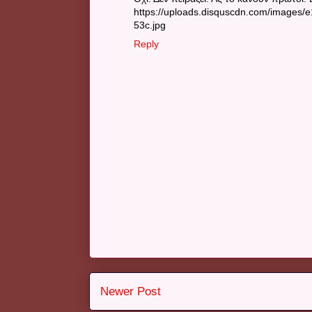
https://uploads.disquscdn.com/imag
53c.jpg
Reply
Newer Post