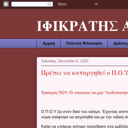
ΙΦΙΚΡΑΤΗΣ ΑΜ
Αρχική
Πολιτική Φιλοσοφία
Δράσεις
Saturday, December 5, 2020
Πρέπει να καταργηθεί ο Π.Ο.Υ
Έκκληση ΠΟΥ: Οι πλούσιοι να μην ‘’ποδοπατήσο
Ο Π.Ο.Υ ζει στον δικό του κόσμο. Έχοντας εκστ
τώρα σκέφτηκε να ασχοληθεί και με την ταξική 
Καλεί να υπάρχει ισότιμη πρόσβαση στα εμβόλια