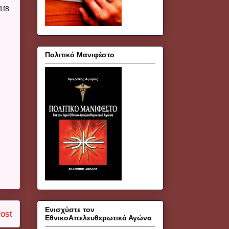
1f8
Πολιτικό Μανιφέστο
Ενισχύστε τον
ost
ΕθνικοΑπελευθερωτικό Αγώνα