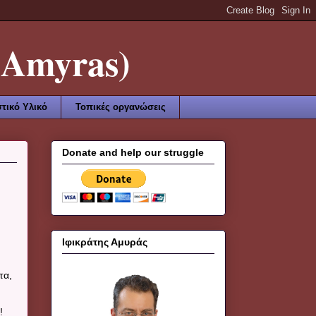
Amyras)
τικό Υλικό
Τοπικές οργανώσεις
Donate and help our struggle
Ιφικράτης Αμυράς
τα,
!