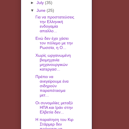
►
July
(35)
▼
June
(25)
Για να προστατεύσεις
την Ελληνική
ενδογαμία
απαλλο...
Ενώ δεν έχει χάσει
τον πόλεμο με την
Ρωσσία, η Ο...
Χωρίς ωργανωμένη
βιομηχανία
μηχανουργικών
κατεργασ...
Πρέπει να
ανεγείρουμε ένα
σιδηρούν
παραπέτασμα
μετ...
Οι συνομιλίες μεταξύ
ΗΠΑ και Ιράν στην
Ελβετία δεν...
Η παραίτηση του Κιρ
Στάρμερ δεν
πρόκειται να