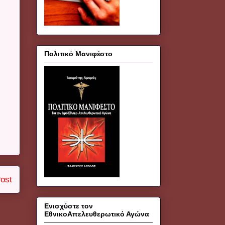
Πολιτικό Μανιφέστο
ost
Ενισχύστε τον
ΕθνικοΑπελευθερωτικό Αγώνα