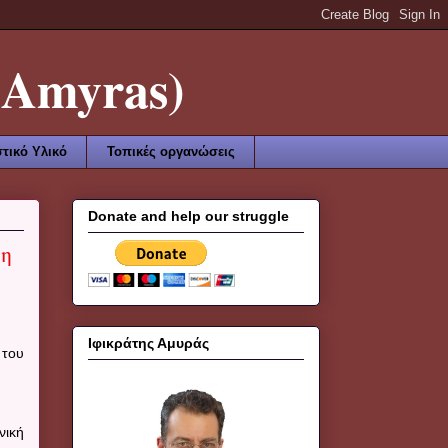
Amyras)
τικό Υλικό
Τοπικές οργανώσεις
Donate and help our struggle
λη
Ιφικράτης Αμυράς
 του
νική