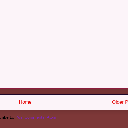
Home
Older P
ribe to:
Post Comments (Atom)