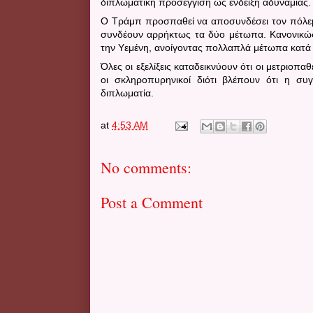
διπλωματική προσέγγιση ως ένδειξη αδυναμίας.
Ο Τράμπ προσπαθεί να αποσυνδέσει τον πόλεμο
συνδέουν αρρήκτως τα δύο μέτωπα.
Κανονικώ
την Υεμένη, ανοίγοντας πολλαπλά μέτωπα κατά
Όλες οι εξελίξεις καταδεικνύουν ότι οι μετριοπα
οι σκληροπυρηνικοί διότι βλέπουν ότι η συ
διπλωματία.
at
4:53 AM
No comments:
Post a Comment