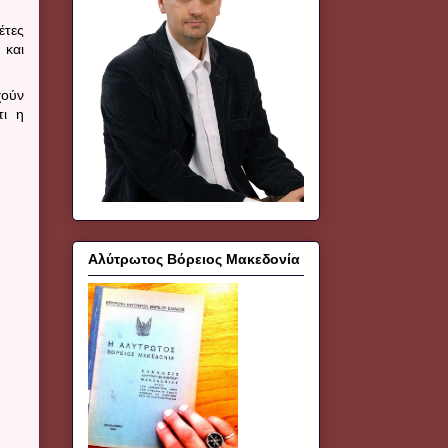
έτες
 και
χούν
τι η
Αλύτρωτος Βόρειος Μακεδονία