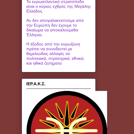
Το ευρωατλαντικό στρατόπεδο
είναι ο κύριος εχθρός της Μεγάλης
Ελλάδος
Αν δεν απογαλακτιστούμε από
την Ευρώπη δεν έχουμε το
δικαίωμα να αποκαλούμεθα
Έλληνες
Η έξοδος από την ευρωζώνη
πρέπει να συνοδευτεί με
θεμελιώδεις αλλαγές σε
πολιτειακά, στρατηγικά, εθνικά,
και ηθικά ζητήματα
ΙΕΡ.Α.Κ.Σ.