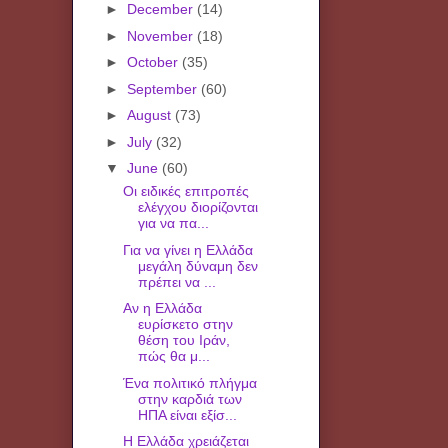
►
December
(14)
►
November
(18)
►
October
(35)
►
September
(60)
►
August
(73)
►
July
(32)
▼
June
(60)
Οι ειδικές επιτροπές
ελέγχου διορίζονται
για να πα...
Για να γίνει η Ελλάδα
μεγάλη δύναμη δεν
πρέπει να ...
Aν η Ελλάδα
ευρίσκετο στην
θέση του Ιράν,
πώς θα μ...
Ένα πολιτικό πλήγμα
στην καρδιά των
ΗΠΑ είναι εξίσ...
H Ελλάδα χρειάζεται