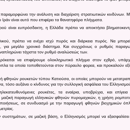
παραμορφώνει την ανάλυση και διαχείριση στρατιωτικών κινδύνων. Μ
 Ιράν είναι αυτό που επιφέρει τα θανατηφόρα πλήγματα.
ρού είναι ευπρόσδεκτη, η Ελλάδα πρέπει να αποκτήσει βληματοκεντ
ικού, πρέπει να ενέχει ισχύ πυρός και διάρκεια πυρός. Να μπορε
ς, για μεγάλο χρονικό διάστημα. Και συγχρόνως ο ρυθμός παραγ
ναπληρώνει τάχιστα τον ρυθμό αναλώσεώς των.
πρόκειται να επιφέρουμε ολοκληρωτικό πλήγμα στον εχθρό, υπάρ
 όπλα τα οποία τοποθετούνται στον πύραυλο φορεα, και προκαλούν εξ
υή φθηνών ρουκετών τύπου Κατιούσα, οι οποίες μπορούν να μετατρα
α, τόσο αυξάνει ο κίνδυνος για την συλλογική ασφάλεια του Ελληνισμο
λεκατευθυνόμενες ρουκέτες, τα εναέρια, υποβρύχια, και επίγεια
η μαζική παραγωγή ελληνικών φθηνών πυρομαχικών, η χρήση ρομποτ
οποιήσεως, σε συνδυασμό με την παραγωγή φθηνών βιοχημικών όπ
ετρίας.
συστημάτων, σε μαζική βάση, ο Ελληνισμός μπορεί να εξασφαλίσει