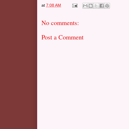
at
7:08 AM
No comments:
Post a Comment