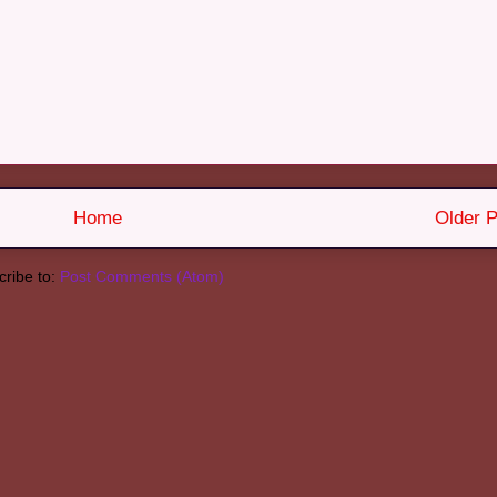
Home
Older P
ribe to:
Post Comments (Atom)