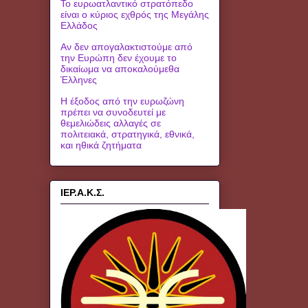
Το ευρωατλαντικό στρατόπεδο
είναι ο κύριος εχθρός της Μεγάλης
Ελλάδος
Αν δεν απογαλακτιστούμε από
την Ευρώπη δεν έχουμε το
δικαίωμα να αποκαλούμεθα
Έλληνες
Η έξοδος από την ευρωζώνη
πρέπει να συνοδευτεί με
θεμελιώδεις αλλαγές σε
πολιτειακά, στρατηγικά, εθνικά,
και ηθικά ζητήματα
ΙΕΡ.Α.Κ.Σ.