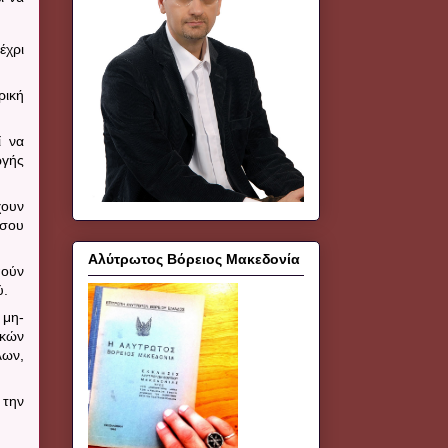
έχρι
ρική
ί να
ωγής
χουν
ίσου
Αλύτρωτος Βόρειος Μακεδονία
πούν
ύ.
 μη-
ικών
λων,
 την