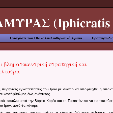
ΥΡΑΣ (Iphicratis 
Ενισχύστε τον ΕθνικοΑπελευθερωτικό Αγώνα
Προπαγανδισ
ι βληματοκεντρική στρατηγική και
ουλτούρα
ις πυρηνικές εγκαταστάσεις του Ιράν με σκοπό να αποφευχθεί η απόκ
αι κοντόφθαλμος έως ανέφικτος.
κές κεφαλές από την Βόρειο Κορέα και το Πακιστάν και να τις τοποθετ
υ Ιράν, αυτό θα κάναμε.
κές εγκαταστάσεις του αντιπάλου, σε ελάχιστο διάστημα το Ιράν μπορε