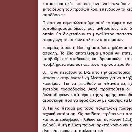
κατασκευαστικές εταιρείες αντί να επενδύου
εκπαίδευση του προσωπικού, επενδύουν τα κεφ
αποδόσεων.
Πρέπει να εκμεταλλευτούμε αυτό το έμφυτο έ
τοποθετήσουμε δικούς μας ανθρώπους στα δι
οποίοι θα διοχετεύουν το μεγαλύτερο ποσοστ
παραγωγή ποιοτικών οπλικών συστημάτων.
Εταιρείες όπως η
Boeing
αυτοδυσφημίζονται ε
ασφαλή. Το ίδιο αποτέλεσμα μπορεί να επιτε
υποβαθμιστεί σταδιακώς και δραματικώς, το
προβλήματα αξιοπιστίας, τόσο περισσότερο θα
8. Για να πετάξουν τα
B
-2 από την αεροπορική
φτάσουν στην Ανατολική Μεσόγειο για να πλήξο
καυσίμων. Για να μειωθούν οι πιθανότητες 
εναερίου τροφοδοσίας. Αυτό προϋποθέτει οι
δολιοφθορέων κατά μήκος της γραμμής ανεφοδι
αεροσκάφη που θα εφοδιάσουν με καύσιμα τα
B
9. Για να πετάξει μία τόσο πολύπλοκη πλατ
τεχνική κατάρτιση. Ως αντίδοτο, πρέπει να υπ
και συμπεριλήψεως ηλιθίων και ανικάνων (
DEI
εχθρού. Αυτή η λύση παίρνει αρκετό χρόνο για 
είναι εξαιρετικώς αποτελεσματική.