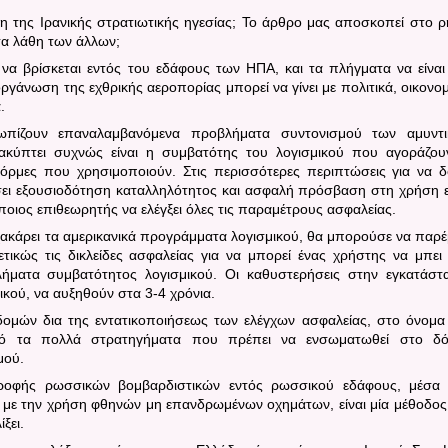
η της Ιρανικής στρατιωτικής ηγεσίας; Το άρθρο μας αποσκοπεί στο ρ
τα λάθη των άλλων;
α βρίσκεται εντός του εδάφους των ΗΠΑ, και τα πλήγματα να είναι
άνωση της εχθρικής αεροπορίας μπορεί να γίνει με πολιτικά, οικονομ
.
ωπίζουν επαναλαμβανόμενα προβλήματα συντονισμού των αμυντ
ύπτει συχνώς είναι η συμβατότης του λογισμικού που αγοράζου
τφόρμες που χρησιμοποιούν. Στις περισσότερες περιπτώσεις για να δ
σει εξουσιοδότηση καταλληλότητος και ασφαλή πρόσβαση στη χρήση 
οιος επιθεωρητής να ελέγξει όλες τις παραμέτρους ασφαλείας.
χακάρει τα αμερικανικά προγράμματα λογισμικού, θα μπορούσε να παρέ
τικώς τις δικλείδες ασφαλείας για να μπορεί ένας χρήστης να μπει
ματα συμβατότητος λογισμικού. Οι καθυστερήσεις στην εγκατάστ
ικού, να αυξηθούν στα 3-4 χρόνια.
ομών δια της εντατικοποιήσεως των ελέγχων ασφαλείας, στο όνομα
πό τα πολλά στρατηγήματα που πρέπει να ενσωματωθεί στο δ
μού.
τροφής ρωσσικών βομβαρδιστικών εντός ρωσσικού εδάφους, μέσα
 με την χρήση φθηνών μη επανδρωμένων οχημάτων, είναι μία μέθοδος
ξει.