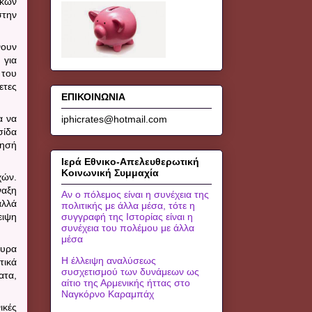
ικών
στην
νουν
 για
 του
ετες
ΕΠΙΚΟΙΝΩΝΙΑ
α να
iphicrates@hotmail.com
σίδα
λησή
Ιερά Εθνικο-Απελευθερωτική
Κοινωνική Συμμαχία
χών.
ναξη
Αν ο πόλεμος είναι η συνέχεια της
αλλά
πολιτικής με άλλα μέσα, τότε η
ειψη
συγγραφή της Ιστορίας είναι η
συνέχεια του πολέμου με άλλα
μέσα
ουρα
Η έλλειψη αναλύσεως
τικά
συσχετισμού των δυνάμεων ως
ατα,
αίτιο της Αρμενικής ήττας στο
Ναγκόρνο Καραμπάχ
ικές