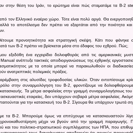
ταν στην θέση του Ιράν, το ερώτημα είναι πώς σταματάμε τα
B
-2
st
ό τον Ελληνικό εναέριο χώρο. Τότε είναι πολύ αργά. Θα ενεργοποιηθ
 αλλά το αποτέλεσμα δεν πρέπει να εξαρτάται από την ποιότητα και
ων.
αθέτουμε προνοητικότητα και στρατηγική σκέψη. Κάτι που φάνηκε 
κατά των
B
-2 πρέπει να βρίσκεται μέσα στο έδαφος του εχθρού. Πώς;
υ εξεδόθη ένα εγχειρίδιο δολιοφθοράς από τις αμερικανικές μυστ
ld Manual ανέπτυξε τακτικές αποδιοργανώσεως της εχθρικής εργοστασι
εσματικότητος με τα οποία μπορεί να παρακωλυθούν οι διαδικασίε
ύν ανατρεπτικές πολεμικές πράξεις.
παρέμβαση στις αλυσίδες τροφοδοσίας υλικών. Όταν εντοπίσουμε κρί
ό ρόλο στην συναρμολόγηση του
B
-2, φροντίζουμε να δολιοφθείρουμε
 κατασκευής. Τα μέτρα ασφαλείας στην γραμμή συναρμολογήσεως το
ατασκευαστικές εταιρείες, δεν υπάρχουν σοβαρά μέτρα ασφαλείας. Ακόμη
απαιτούνται για την κατασκευή του
B
-2. Σίγουρα θα υπάρχουν τρωτά ση
υμε τα
B
-2.
M
πορούμε όμως να επιτύχουμε να κατασκευαστούν λίγ
λη χρονοκαθυστέρηση μέχρι να βγούν από την γραμμή παραγωγής. 
κού και του πολιτικο-στρατιωτικού συμπλέγματος των ΗΠΑ, που επιθυ
υμπεριφορικού τους διαγράμματος αποδεικνύει ότι αρχικώς παρουσιά