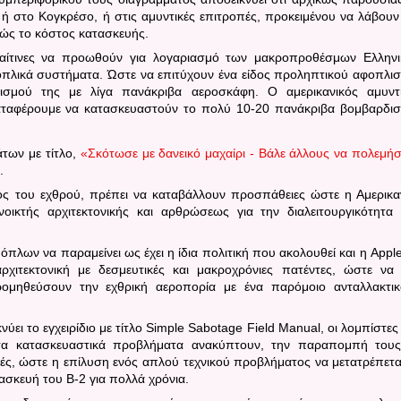
ή στο Κογκρέσο, ή στις αμυντικές επιτροπές, προκειμένου να λάβουν
κώς το κόστος κατασκευής.
 αίτινες να προωθούν για λογαριασμό των μακροπροθέσμων Ελλην
οπλικά συστήματα. Ώστε να επιτύχουν ένα είδος προληπτικού αφοπλι
λισμού της με λίγα πανάκριβα αεροσκάφη. Ο αμερικανικός αμυντ
καταφέρουμε να κατασκευαστούν το πολύ 10-20 πανάκριβα βομβαρδισ
των με τίτλο,
«Σκότωσε με δανεικό μαχαίρι - Βάλε άλλους να πολεμή
α.
αφος του εχθρού, πρέπει να καταβάλλουν προσπάθειες ώστε η Αμερικα
οικτής αρχιτεκτονικής και αρθρώσεως για την διαλειτουργικότητα
 όπλων να παραμείνει ως έχει η ίδια πολιτική που ακολουθεί και η
Appl
αρχιτεκτονική με δεσμευτικές και μακροχρόνιες πατέντες, ώστε να
ρομηθεύσουν την εχθρική αεροπορία με ένα παρόμοιο ανταλλακτι
ει το εγχειρίδιο με τίτλο
Simple
Sabotage
Field
Manual
, οι λομπίστες
σα κατασκευαστικά προβλήματα ανακύπτουν, την παραπομπή του
πές, ώστε η επίλυση ενός απλού τεχνικού προβλήματος να μετατρέπετα
ατασκευή του
B
-2 για πολλά χρόνια.