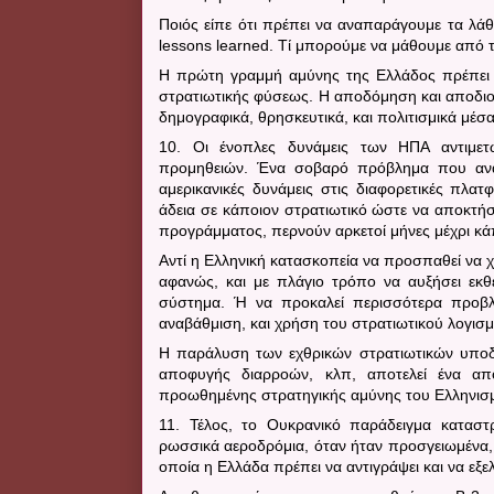
Ποιός είπε ότι πρέπει να αναπαράγουμε τα λάθ
lessons
learned
. Τί μπορούμε να μάθουμε από 
Η πρώτη γραμμή αμύνης της Ελλάδος πρέπει ν
στρατιωτικής φύσεως. Η αποδόμηση και αποδιοργ
δημογραφικά, θρησκευτικά, και πολιτισμικά μέσα
10. Οι ένοπλες δυνάμεις των ΗΠΑ αντιμετ
προμηθειών. Ένα σοβαρό πρόβλημα που ανακ
αμερικανικές δυνάμεις στις διαφορετικές πλα
άδεια σε κάποιον στρατιωτικό ώστε να αποκτή
προγράμματος, περνούν αρκετοί μήνες μέχρι κάπ
Αντί η Ελληνική κατασκοπεία να προσπαθεί να 
αφανώς, και με πλάγιο τρόπο να αυξήσει εκθε
σύστημα. Ή να προκαλεί περισσότερα προβλή
αναβάθμιση, και χρήση του στρατιωτικού λογισμ
Η παράλυση των εχθρικών στρατιωτικών υποδ
αποφυγής διαρροών, κλπ, αποτελεί ένα α
προωθημένης στρατηγικής αμύνης του Ελληνισ
11. Τέλος, το Ουκρανικό παράδειγμα κατασ
ρωσσικά αεροδρόμια, όταν ήταν προσγειωμένα,
οποία η Ελλάδα πρέπει να αντιγράψει και να εξελί