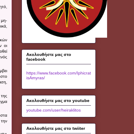
ητό,
 μη-
ικά,
ικών
ν οι
οθεί
Ακολουθήστε μας στο
ενός
facebook
μβει
https://www.facebook.com/Iphicrat
 στο
isAmyras/
αση,
 της
Ακολουθήστε μας στο youtube
όγμα
youtube.com/user/heiraklitos
 στα
 την
Ακολουθήστε μας στο twiiter