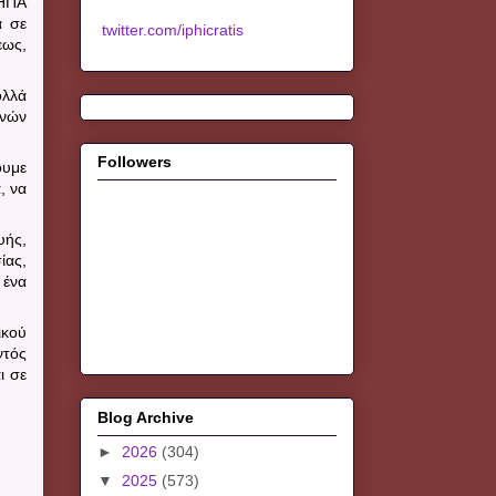
 ΗΠΑ
ά σε
twitter.com/iphicratis
εως,
ολλά
ανών
Followers
ουμε
, να
υής,
ίας,
 ένα
ικού
ντός
ι σε
Blog Archive
►
2026
(304)
▼
2025
(573)