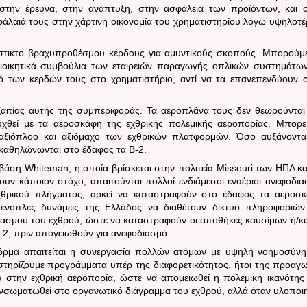
ν στην έρευνα, στην ανάπτυξη, στην ασφάλεια των προϊόντων, και 
άλαιά τους στην χάρτινη οικονομία του χρηματιστηρίου λόγω υψηλοτ
νστικτο βραχυπροθέσμου κέρδους για αμυντικούς σκοπούς. Μπορούμ
οικητικά συμβούλια των εταιρειών παραγωγής οπλικών συστημάτων
ό των κερδών τους στο χρηματιστήριο, αντί να τα επανεπενδύουν 
ξαιτίας αυτής της συμπεριφοράς. Τα αεροπλάνα τους δεν θεωρούνται
υχθεί με τα αεροσκάφη της εχθρικής πολεμικής αεροπορίας. Μπορε
 αξιόπλοο και αξιόμαχο των εχθρικών πλατφορμών. Όσο αυξάνοντα
 καθηλώνωνται στο έδαφος τα
B
-2.
 βάση
Whiteman
, η οποία βρίσκεται στην πολιτεία
Missouri
των ΗΠΑ κα
υν κάποιον στόχο, απαιτούνται πολλοί ενδιάμεσοι εναέριοι ανεφοδια
εχθρικού πλήγματος, αρκεί να καταστραφούν στο έδαφος τα αεροσ
 ένοπλες δυνάμεις της Ελλάδος να διαθέτ
o
υν δίκτυο πληροφοριών
ασμού του εχθρού, ώστε να καταστραφούν οι αποθήκες καυσίμων ή/κα
-2, πριν απογειωθούν για ανεφοδιασμό.
φόρμα απαιτείται η συνεργασία πολλών ατόμων με υψηλή νοημοσύνη
οστηρίζουμε προγράμματα υπέρ της διαφορετικότητος, ήτοι της προαγ
) στην εχθρική αεροπορία, ώστε να απομειωθεί η πολεμική ικανότης
ενσωματωθεί στο οργανωτικό διάγραμμα του εχθρού, αλλά όταν υλοποιη