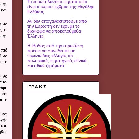
Το ευρωατλαντικό στρατόπεδο
στην
είναι ο κύριος εχθρός της Μεγάλης
έρων
Ελλάδος
Αν δεν απογαλακτιστούμε από
ε να
την Ευρώπη δεν έχουμε το
, οι
δικαίωμα να αποκαλούμεθα
στην
Έλληνες
Η έξοδος από την ευρωζώνη
 πιά
πρέπει να συνοδευτεί με
θεμελιώδεις αλλαγές σε
ί να
πολιτειακά, στρατηγικά, εθνικά,
ι τα
και ηθικά ζητήματα
ι να
σμοί
ΙΕΡ.Α.Κ.Σ.
κάφη
 και
ι τα
 και
ωγής
 του
θεί,