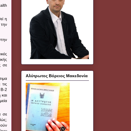
ealth
εί η
 την
στην
ικές
ακής
ς σε
Αλύτρωτος Βόρειος Μακεδονία
σιμα
 τις
υ
B
-2
 και
μεία
α σε
Πώς;
μούν
ζουν