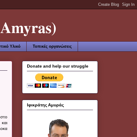
Amyras)
τικό Υλικό
Τοπικές οργανώσεις
Donate and help our struggle
Ιφικράτης Αμυράς
 στο
 και
λοκα