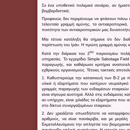
Σε ένα υποθετικό πολεμικό σενάριο, αν ήμασ
βομβαρδιστικά;
Προφανώς δεν περιμένουμε να φτάσουν πάνω απ
τελευταία γραμμή αμύνης, τα αντιαεροπορικά,
ποσότητα των αντιαεροπορικών μας δυνατοτήτ
Μία τέτοια κατάληξη θα σήμαινε ότι δεν δι
περίπτωση του Ιράν. Η πρώτη γραμμή αμύνης 
ου
Κατά την διάρκεια του 2
παγκοσμίου πολέμο
υπηρεσίες. Το εγχειρίδιο Simple Sabotage Fie
παραγωγής, και καθιέρωσε κριτήρια αναποτελ
εχθρικούς οργανισμούς. Τέτοιες τακτικές
αποτελο
1. Καθυστερούμε την κατασκευή των
B
-2 με 
υλικά ή εξαρτήματα που κατέχουν νευραλγικ
γραμμές παραγωγής των ενδιαμέσων εταιρειών
είναι σίγουρα αυστηρά. Αλλά στις ενδιάμεσες κ
αν υπήρχαν, είναι χιλιάδες τα εξαρτήματα που 
στο δίκτυο συνεργαζομένων εταιρειών.
2. Δεν χρειάζεται οπωσδήποτε να καταρρίψο
αριθμούς, να είναι πανάκριβα, και με μεγά
Εκμεταλλευόμενοι την απληστία του βιομηχανι
πανάκριβα οπλικά συστήματα. Η ιστορία του σ