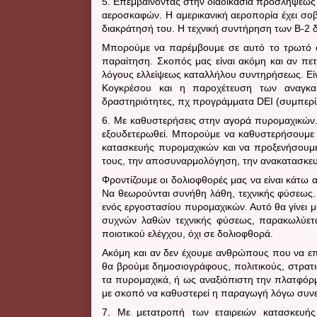
5. Επεμβαίνοντας στην διαδικασία προσλήψεως
αεροσκαφών. Η αμερικανική αεροπορία έχει σο
διακράτησή του. Η τεχνική συντήρηση των Β-2 δ
Μπορούμε να παρέμβουμε σε αυτό το τρωτό σ
παραίτηση. Σκοπός μας είναι ακόμη και αν πετ
λόγους ελλείψεως καταλλήλου συντηρήσεως. Εί
Κογκρέσου και η παροχέτευση των αναγκαί
δραστηριότητες, πχ προγράμματα
DEI
(συμπερί
6. Με καθυστερήσεις στην αγορά πυρομαχικών
εξουδετερωθεί. Μπορούμε να καθυστερήσουμε
κατασκευής πυρομαχικών και να προξενήσουμε
τους, την αποσυναρμολόγηση, την ανακατασκευ
Φροντίζουμε οι δολιοφθορές μας να είναι κάτ
Να θεωρούνται συνήθη λάθη, τεχνικής φύσεως.
ενός εργοστασίου πυρομαχικών. Αυτό θα γίνει μ
συχνών λαθών τεχνικής φύσεως, παρακωλύετα
ποιοτικού ελέγχου, όχι σε δολιοφθορά.
Ακόμη και αν δεν έχουμε ανθρώπους που να επ
θα βρούμε δημοσιογράφους, πολιτικούς, στρατι
τα πυρομαχικά, ή ως αναξιόπιστη την πλατφόρ
με σκοπό να καθυστερεί η παραγωγή λόγω συν
7. Με μετατροπή των εταιρειών κατασκευής 