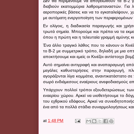
Δεν θα περιμένουμε να απογειωθούν τα
B
-2 
διαβιούν εκατομμύρια λαθρομεταναστών. Για 
αεροπορικές βάσεις και να το εγκαταλείψουν, χ
με αυτόματη ενεργοποίηση των περιφερομένων
Εν ολίγοις, η διαδικασία παραγωγής και χρή
τρωτά σημεία. Μπορούμε και πρέπει να τα εκμ
όπου η πρώτη και η τελευταία γραμμή αμύνης 
Ένα άλλο τραγικό λάθος που το κάνουν οι Κινέζ
το
B
-2 με συμμετρικό τρόπο, δηλαδή με μια οπ
αποκτήσουμε και εμείς οι Κινέζοι αντίστοιχο βομ
Αυτό σημαίνει αντιγραφή και αναπαραγωγή από
μεγάλες καθυστερήσεις στην παραγωγή, π
αγοράζονται λίγα κομμάτια, αναντικατάστατο σε
σωρό ενδιάμεσους εναέριους ανεφοδιασμούς από 
Υπάρχουν πολλοί τρόποι εξουδετερώσεως των 
εναερίου χώρου. Αρκεί να υιοθετήσουμε το δό
του εχθρικού εδάφους. Αρκεί να συνειδητοποιή
ένα από τα πολλά στάδια συναρμολογήσεως και
at
1:48 PM