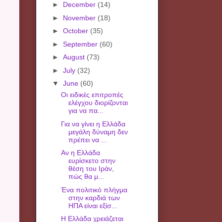
►
December
(14)
►
November
(18)
►
October
(35)
►
September
(60)
►
August
(73)
►
July
(32)
▼
June
(60)
Οι ειδικές επιτροπές
ελέγχου διορίζονται
για να πα...
Για να γίνει η Ελλάδα
μεγάλη δύναμη δεν
πρέπει να ...
Aν η Ελλάδα
ευρίσκετο στην
θέση του Ιράν,
πώς θα μ...
Ένα πολιτικό πλήγμα
στην καρδιά των
ΗΠΑ είναι εξίσ...
H Ελλάδα χρειάζεται