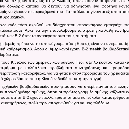
για να πλήξουν στόχους στην Ελλάδα, όπως έκαναν οι Ιρανοί. Στις
λίγα δολλάρια κάποιοι θα δεχτούν να οδηγήσουν ένα φορτηγό κοντ
ωρίς να ξέρουν το περιεχόμενό του. Τα υπόλοιπα γίνονται εξ αποστάσ
 πυρομαχικών.
σεως ενός τόσο ακριβού και δύσχρηστου αεροσκάφους εμπεριέχει π
εταλλευτούμε. Αρκεί να μην επαναλάβουμε τα στρατηγικά λάθη των Ιρ
κατά των
B
-2 ήταν τα αντιαεροπορικά τους συστήματα.
οι (εμείς πρέπει να το αποφύγουμε πάση θυσία), είναι να αντιμετωπίζ
τική καθρεφτισμού. Αφού οι Αμερικανοί έχουν
B
-2
stealth
βομβαρδιστικά
βαρδιστικό.
 τους Κινέζους των αμερικανικών λαθών. Ήτοι, υψηλό κόστος κατασκε
λατφόρμα με πολύπλοκα προβλήματα συντηρήσεως και τροφοδοσ
 περίπτωση καταρρίψεως, για να φτάσει στον προορισμό του χρειάζεται
χώρες/βάσεις που η Κίνα δεν διαθέτει αυτή την στιγμή.
εχθρικών βομβαρδιστικών πριν φτάσουν να υπερίπτανται του Ελλην
γμα προωθημένης αμύνης, όπου οι πρώτες γραμμές αμύνης κτίζονται ε
σουμε ότι τα
B
-2 έχουν πολλά τρωτά σημεία και εύκολα καταστρέφοντα
 συντηρήσεως, πολύ πριν απογειωθούν για να μας πλήξουν.