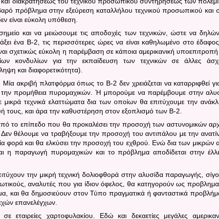
 και διακρατήσεως του τεχνικού προσωπικού συντηρήσεως των πολεμ
βαρό πρόβλημα στην εξεύρεση καταλλήλου τεχνικού προσωπικού και 
εν είναι εύκολη υπόθεση.
ημείο και να μειώσουμε τις αποδοχές των τεχνικών, ώστε να δηλώ
άξει ένα
B
-2, τις περισσότερες ώρες να είναι καθηλωμένο στο έδαφος
ναι σχετικώς εύκολη η παρέμβαση σε κάποια αμερικανική υποεπιτροπή
ων κονδυλίων για την εκπαίδευση των τεχνικών σε άλλες άσχ
ληψη και διαφορετικότητα).
. Μία ακριβή πλατφόρμα όπως το
B
-2 δεν χρειάζεται να καταρριφθεί γι
 την προμήθεια πυρομαχικών. Ή μπορούμε να παρέμβουμε στην αλυ
 μικρά τεχνικά ελαττώματα δια των οποίων θα επιτύχουμε την ανάκ
ή τους, και άρα την καθυστέρηση στον εξοπλισμό των
B
-2.
ω από το επίπεδο που θα προκαλέσει την προσοχή των αστυνομικών αρ
 Δεν θέλουμε να τραβήξουμε την προσοχή του αντιπάλου με την ανατί
ία φορά και θα ελκύσει την προσοχή του εχθρού. Ενώ δια των μικρών 
ι η παραγωγή πυρομαχικών και το πρόβλημα αποδίδεται στην έλλ
ιτύχουν την μικρή τεχνική δολιοφθορά στην αλυσίδα παραγωγής, σίγ
ωτικούς, αναλυτές που για ίδιον όφελος, θα κατηγορούν ως προβλημα
μα, και θα δημοσιεύουν στον Τύπο πραγματικά ή φανταστικά προβλήμ
εχών επανελέγχων.
σε εταιρείες χαρτοφυλακίου. Εδώ και δεκαετίες μεγάλες αμερικαν