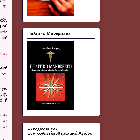
 την
ικών
σμού
ικός
Πολιτικό Μανιφέστο
τικά
σουν
νική
 των
e
για
 μην
κό ή
 μας
ς σε
ι σε
Ενισχύστε τον
ΕθνικοΑπελευθερωτικό Αγώνα