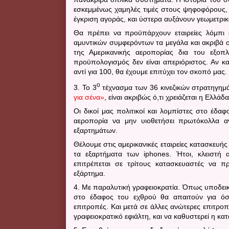
εσκεμμένως χαμηλές τιμές στους ψηφοφόρους, 
έγκριση αγοράς, και ύστερα αυξάνουν γεωμετρι
Θα πρέπει να προϋπάρχουν εταιρείες λόμπι
αμυντικών συμφερόντων τα μεγάλα και ακριβά 
της Αμερικανικής αεροπορίας δια του εξοπ
προϋπολογισμός δεν είναι απεριόριστος. Αν 
αντί για 100, θα έχουμε επιτύχει τον σκοπό μας.
ο
3. Το 3
τέχνασμα των 36 κινεζικών στρατηγημά
για σένα»
, είναι ακριβώς ό,τι χρειάζεται η Ελλάδ
Οι δικοί μας πολιτικοί και λομπίστες στο έδ
αεροπορία να μην υιοθετήσει πρωτόκολλα αν
εξαρτημάτων.
Θέλουμε στις αμερικανικές εταιρείες κατασκευής
τα εξαρτήματα των
iphones
. Ήτοι, κλειστή 
επιτρέπεται σε τρίτους κατασκευαστές να π
εξάρτημα.
4. Με παραλυτική γραφειοκρατία. Όπως υποδεικνύ
στο έδαφος του εχθρού θα απαιτούν για ό
επιτροπές. Και μετά σε άλλες ανώτερες επιτρο
γραφειοκρατικό εφιάλτη, και να καθυστερεί η κ