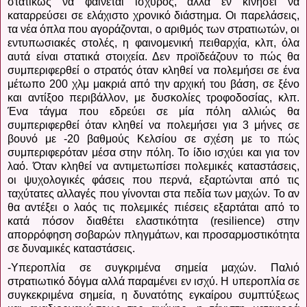
στατικώς να φαίνεται ισχυρός, αλλά εν κινήσει να
καταρρεύσει σε ελάχιστο χρονικό διάστημα. Οι παρελάσεις,
τα νέα όπλα που αγοράζονται, ο αριθμός των στρατιωτών, οι
εντυπωσιακές στολές, η φαινομενική πειθαρχία, κλπ, όλα
αυτά είναι στατικά στοιχεία. Δεν προϊδεάζουν το πώς θα
συμπεριφερθεί ο στρατός όταν κληθεί να πολεμήσει σε ένα
μέτωπο 200 χλμ μακριά από την αρχική του βάση, σε ξένο
και αντίξοο περιβάλλον, με δυσκολίες τροφοδοσίας, κλπ.
Ένα τάγμα που εδρεύει σε μία πόλη αλλιώς θα
συμπεριφερθεί όταν κληθεί να πολεμήσει για 3 μήνες σε
βουνό με -20 βαθμούς Κελσίου σε σχέση με το πώς
συμπεριφερόταν μέσα στην πόλη. Το ίδιο ισχύει και για τον
λαό. Όταν κληθεί να αντιμετωπίσει πολεμικές καταστάσεις,
οι ψυχολογικές φάσεις που περνά, εξαρτώνται από τις
ταχύτατες αλλαγές που γίνονται στα πεδία των μαχών. Το αν
θα αντέξει ο λαός τις πολεμικές πιέσεις εξαρτάται από το
κατά πόσον διαθέτει ελαστικότητα (
resilience
) στην
απορρόφηση σοβαρών πληγμάτων, και προσαρμοστικότητα
σε δυναμικές καταστάσεις.
-Υπεροπλία σε συγκριμένα σημεία μαχών. Παλιό
στρατιωτικό δόγμα αλλά παραμένει εν ισχύ. Η υπεροπλία σε
συγκεκριμένα σημεία, η δυνατότης εγκαίρου συμπτύξεως