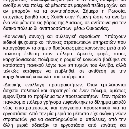
ανοίξουν νέα πολεμικά μέτωπα σε μακρινά πεδία μαχών, και
αν μπορούν να τα συντηρήσουν. Σήμερα η Ρωσσία,
υπογείως βοηθά τους Χούθι στην Υεμένη ώστε να ανοίξει
ένα νέο μέτωπο εις βάρος της Δύσεως, σε αντίποινα για τον
δυτικό πόλεμο δι’ αντιπροσώπων
μέσω Ουκρανίας.
-Κοινωνική συνοχή και συλλογική αφοσίωση. Υπάρχουν
ειδικοί ψυχομετρικοί πίνακες στρατιωτικών υπηρεσιών που
καταγράφουν τα σημεία θραύσεως μίας κοινωνίας μετά από
πολυετή έκθεση στον πόλεμο. Αρκετές φορές στους
καρχηδονιακούς πολέμους η ρωμαϊκή κοινωνία βρέθηκε σε
κατάσταση πανικού λόγω των επιτυχιών του Αννίβα, αλλά
τελικώς κατάφερε να επιβληθεί, σε αντίθεση με την
καρχηδονιακή κοινωνία που κατέρρευσε.
-Διαρκής εναλλαγή προτεραιοτήτων. Όταν εμπλέκονται
άσχετοι πολιτικοί και στρατηγοί σε έναν πόλεμο, αμέσως
εμφανίζεται το πρόβλημα των προτεραιοτήτων. Στον πρώτο
παγκόσμιο πόλεμο γρήγορα εμφανίστηκε το δίλημμα μεταξύ
νέας επιστρατεύσεως και αναγκαίου προσωπικού για τα
εργοστάσια. Από την μία μεριά το μέτωπο είχε ανάγκη νέων
στρατιωτών για να αναπληρωθούν οι απώλειες, από την
άλλη μεριά άδειαζαν τα εργοστάσια από εργάτες και