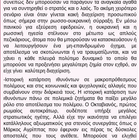
συνεπώς δεν μπορούσαν να παράγουν τα αναγκαία αγαθά
για να συντηρηθεί ο στρατός και ο λαός. Το ακόμη χειρότερο
σενάριο είναι όταν γίνεται κακή διαχείριση προσωπικού
όπως σήμερα στην ρωσσο-ουκρανική σύρραξη. Εν μέσω
πανικού για εξεύρεση εφεδρειών, η ουκρανική και η
ρωσσική ηγεσία στέλνουν στο μέτωπο ως απλούς
πεζικάριους, άτομα που θα μπορούσαν να κατασκευάσουν ή
να λειτουργήσουν ένα μη-επανδρωμένο όχημα, με
αποτέλεσμα να σκοτώνωνται ή να τραυματίζωνται, και να
χάνει η κάθε πλευρά πολύτιμο δυναμικό το οποίο θα
μπορούσε να προξενήσει μεγαλύτερη ζημία στον εχθρό, αν
είχε γίνει
καλύτερη διαχείριση.
-Ιστορική κατάρτιση ιθυνόντων σε μακροπρόθεσμους
πολέμους και στις κοινωνικές και ψυχολογικές αλλαγές που
συμβαίνουν στην διάρκειά τους. Η ιστορική κατάρτιση των
ιθυνόντων πάνω σε πολεμικά ζητήματα θα παίξει μεγάλο
ρόλο στο αποτέλεσμα του πολέμου. Ο Οκταβιανός, πρώτος
ρωμαίος αυτοκράτωρ, ουδέποτε υπήρξε μεγάλος
στρατιωτικός ηγέτης. Αλλά είχε την ικανότητα να επιλέγει
κατάλληλους αξιωματικούς για στενούς συνεργάτες όπως ο
Μάρκος Αγρίππας που έφερναν εις πέρας τις δύσκολες
αποστολές που τους ανέθετε. Μπορούσε να ελιχθεί