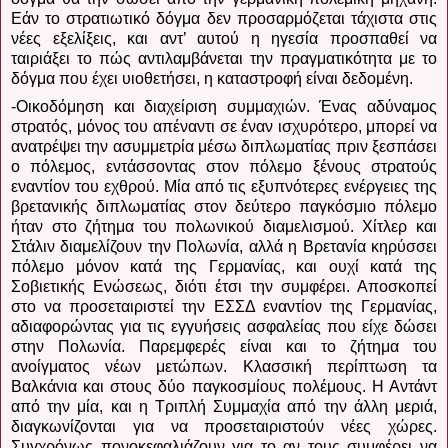
Εάν το στρατιωτικό δόγμα δεν προσαρμόζεται τάχιστα στις
νέες εξελίξεις, και αντ’ αυτού η ηγεσία προσπαθεί να
ταιριάξει το πώς αντιλαμβάνεται την πραγματικότητα με το
δόγμα που έχει υιοθετήσει, η καταστροφή είναι δεδομένη.
-Οικοδόμηση και διαχείριση συμμαχιών. Ένας αδύναμος
στρατός, μόνος του απέναντι σε έναν ισχυρότερο, μπορεί να
ανατρέψει την ασυμμετρία μέσω διπλωματίας πριν ξεσπάσει
ο πόλεμος, εντάσσοντας στον πόλεμο ξένους στρατούς
εναντίον του εχθρού. Μία από τις εξυπνότερες ενέργειες της
βρετανικής διπλωματίας στον δεύτερο παγκόσμιο πόλεμο
ήταν στο ζήτημα του πολωνικού διαμελισμού. Χίτλερ και
Στάλιν διαμελίζουν την Πολωνία, αλλά η Βρετανία κηρύσσει
πόλεμο μόνον κατά της Γερμανίας, και ουχί κατά της
Σοβιετικής Ενώσεως, διότι έτσι την συμφέρει. Αποσκοπεί
στο να προσεταιριστεί την ΕΣΣΔ εναντίον της Γερμανίας,
αδιαφορώντας για τις εγγυήσεις ασφαλείας που είχε δώσει
στην Πολωνία. Παρεμφερές είναι και το ζήτημα του
ανοίγματος νέων μετώπων. Κλασσική περίπτωση τα
Βαλκάνια και στους δύο παγκοσμίους πολέμους. Η Αντάντ
από την μία, και η Τριπλή Συμμαχία από την άλλη μεριά,
διαγκωνίζονται για να προσεταιριστούν νέες χώρες.
Συγχρόνως πονοκεφαλιάζουν για το αν τους συμφέρει να