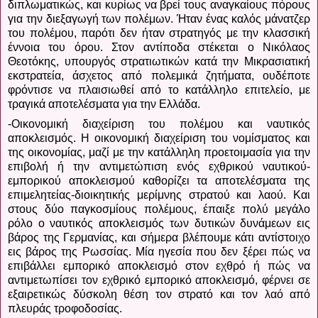
διπλωματικώς, και κυρίως να βρεί τους αναγκαίους πόρους
για την διεξαγωγή των πολέμων. Ήταν ένας καλός μάνατζερ
του πολέμου, παρότι δεν ήταν στρατηγός με την κλασσική
έννοια του όρου. Στον αντίποδα στέκεται ο Νικόλαος
Θεοτόκης, υπουργός στρατιωτικών κατά την Μικρασιατική
εκστρατεία, άσχετος από πολεμικά ζητήματα, ουδέποτε
φρόντισε να πλαισιωθεί από το κατάλληλο επιτελείο, με
τραγικά αποτελέσματα για την Ελλάδα.
-Οικονομική διαχείριση του πολέμου και ναυτικός
αποκλεισμός. Η οικονομική διαχείριση του νομίσματος και
της οικονομίας, μαζί με την κατάλληλη προετοιμασία για την
επιβολή ή την αντιμετώπιση ενός εχθρικού ναυτικού-
εμπορικού αποκλεισμού καθορίζει τα αποτελέσματα της
επιμελητείας-διοικητικής μερίμνης στρατού και λαού. Και
στους δύο παγκοσμίους πολέμους, έπαιξε πολύ μεγάλο
ρόλο ο ναυτικός αποκλεισμός των δυτικών δυνάμεων εις
βάρος της Γερμανίας, και σήμερα βλέπουμε κάτι αντίστοιχο
εις βάρος της Ρωσσίας. Μία ηγεσία που δεν ξέρει πώς να
επιβάλλει εμπορικό αποκλεισμό στον εχθρό ή πώς να
αντιμετωπίσει τον εχθρικό εμπορικό αποκλεισμό, φέρνει σε
εξαιρετικώς δύσκολη θέση τον στρατό και τον λαό από
πλευράς τροφοδοσίας.