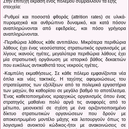
Στην επιτυχή έκβαση ενός πολέμου συμβάλλουν τα εξής
στοιχεία:
-Ρυθμοί και ποσοστά φθοράς (
attrition
rates
) σε υλικά-
πυρομαχικά και ανθρώπινο δυναμικό, και κατά πόσον
αναπληρώνονται από εφεδρείες, και πόσο γρήγορα
αναπληρώνονται.
-Περιθώρια λάθους κάθε αντιπάλου. Μικρότερα περιθώρια
λάθους έχει ένας νεοσύστατος στρατιωτικός οργανισμός με
λίγους ικανούς ηγέτες, μεγαλύτερα περιθώρια λάθους έχει
μία στρατιωτική οργάνωση με ιστορικό βάθος δεκαετιών
που ευκόλως αντικαθιστά τους νεκρούς ηγέτες.
-Καμπύλη εκμαθήσεως. Σε κάθε πόλεμο εμφανίζονται νέα
όπλα και νέες τακτικές. Η ταχύτης αφομοιώσεως του
στρατεύματος των εξελίξεων από τα πολεμικά εργαστήρια
των μαχών, θα καθορίσει σε μεγάλο βαθμό το αποτέλεσμα.
Ένας καθετοποιημένος ιεραρχικώς οργανισμός όπου ένας
στρατηγός μαθαίνει πολύ αργά τις αναφορές από το
μέτωπο, μειονεκτεί σε σχέση με ένα οριζοντιοποιημένο
δίκτυο στρατιωτικών οργανώσεων που δρούν με
αποκεντρωμένο μοντέλο μάχης και λειτουργούν όπως το
λογισμικό ανοικτού κώδικος-ήτοι με ανακοινώσεις σε