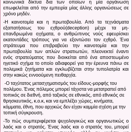
κοινωνικά δίκτυα δια των οποίων η μία οργάνωση
επωφελείται από την εμπειρία μίας άλλης οργανώσεως σε
χρόνο μηδέν.
-Η καινοτομία και η πρωτοβουλία. Από τα τεχνάσματα
εξαπατήσεως του εχθρού(
deception
) μέχρι τα μη-
επανδρωμένα οχήματα, ο ανθρώπινος νούς εφευρίσκει
εκατοντάδες τρόπους για να εξοντώσει τον εχθρό. Ένα
στράτευμα που επιβραβεύει την καινοτομία και την
πρωτοβουλία των απλών στρατιωτών, πλεονεκτεί έναντι
ενός στρατεύματος που διοικείται από ένα αποστεωμένο
ηγετικό σχήμα το οποίο αδιαφορεί για την έρευνα πάνω σε
πολεμικά ζητήματα και εγκλωβίζεται στην τυπολατρία και
στην κακώς εννοούμενη πειθαρχία.
-Ο ταχύτατος μετασχηματισμός του είδους-μορφής του
πολέμου. Ένας πόλεμος μπορεί τάχιστα να μετατραπεί από
τοπικός σε διεθνή, από ταξικός σε εθνικός, από εθνικός σε
θρησκευτικός, κ.ο.κ, και να εμπλέξει χώρες, κινήματα,
κόμματα, έθνη, που αρχικώς δεν είχαν καμμία σχέση με την
τοπική σύγκρουση.
-Το πώς συμπεριφέρεται ψυχολογικώς και οργανωτικώς ο
λαός και ο στρατός. Ένας λαός και ο στρατός του, μπορεί