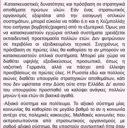
-Κατασκευαστικές δυνατότητες και πρόσβαση σε στρατηγικά
αποθέματα πρώτων υλών. Εάν ένας στρατιωτικός
οργανισμός εξαρτάται από την εισαγωγή οπλικών
συστημάτων, μπορεί εύκολα να πάθει ό,τι και η Χεζμπολλάχ
που εισήγαγε βομβητές(
pagers
) από το εξωτερικό. Όμως για
να κατασκευαστούν εγχώρια οπλικά συστήματα χρειάζεται
εκπαιδευτική προετοιμασία πολλών ετών. Δεν φυτρώνουν
σε περιβόλια οι εξειδικευμένοι τεχνικοί. Συγχρόνως η
πρόσβαση σε πρώτες ύλες θα καθορίσει το αν μπορούν να
κατασκευαστούν οπλικά συστήματα. Μπορεί μία χώρα να
διαθέτει υψηλής εξειδικεύσεως προσωπικό, όπως η
ναζιστική Γερμανία, αλλά να πάσχει από έλλειψη
προσβάσεως σε πρώτες ύλες. Η Ρωσσία εδώ και πολλούς
αιώνες διαθέτει υπουργείο στρατηγικών αποθεμάτων, κάτι
που δεν υφίσταται στην Δύση ούτε στην Ελλάδα. Δι’ αυτού
του υπουργείου προσπαθεί να καλύψει ανάγκες πολλών
μηνών ή και ετών σε βασικά αγαθά.
-Αξιακό σύστημα και πολίτευμα. Το αξιακό σύστημα μίας
κοινωνίας θα καθορίσει σε μεγάλο βαθμό το αν η κοινωνία
αντέχει στις πολεμικές κακουχίες. Μαλθακές κοινωνίες που
εκπροσωπούνται από στρατιωτικούς οργανισμούς με
σαθρό αξιακό σύστημα, θα υποστούν συντριπτική ήττα όταν