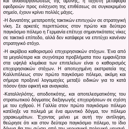
και αναδιοργανώσεως της αμύνης, η τάχιστη μεταφορά
εφεδρειών προς ενίσχυση της επιθέσεως σε συγκεκριμένο
σημείο, έχουν κρίνει πολλές μάχες.
-Η δυνατότης μετατροπής τακτικών επιτυχιών σε στρατηγική
νίκη. Σε αρκετές περιπτώσεις στον πρώτο και δεύτερο
παγκόσμιο πόλεμο η Γερμανία επέτυχε σημαντικότατες νίκες
σε τακτικό επίπεδο, αλλά δεν κατάφερε να επιτύχει κανέναν
στρατηγικό στόχο.
-Η ακρίβεια καθορισμού επιχειρησιακών στόχων. Ένα από
τα μεγαλύτερα και συχνότερα προβλήματα που εμφανίζεται
στα υψηλά κλιμάκια των επιτελείων είναι ο καθορισμός
επιχειρησιακών στόχων. Η αποτυχημένη εκστρατεία της
Καλλιπόλεως στον πρώτο παγκόσμιο πόλεμο, ακόμη και
σήμερα προξενεί λογομαχίες μεταξύ ειδικών για το κατά
πόσον ήταν εφικτή και αναγκαία.
-Καταλληλότης, αποδοτικότης, και αποτελεσματικότης του
στρατιωτικού δόγματος διεξαγωγής επιχειρήσεων σε σχέση
με του εχθρού. Η Γαλλία στον πρώτο παγκόσμιο πόλεμο
κατέληξε να πολεμά με ένα αμυντικό δόγμα, τον πόλεμο
χαρακωμάτων. Έχοντας μείνει με αυτή την αντίληψη,
θεώρησε ότι και στον δεύτερο παγκόσμιο πόλεμο, το ίδιο
δόγμα θα την σώσει από την γερμανική πολεμική μηχανή.