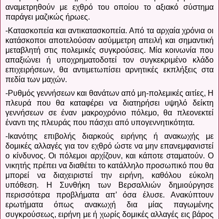
αναμετρηθούν με εχθρό του οποίου το αξιακό σύστημα
παράγει μαζικώς ήρωες.
-Κατασκοπεία και αντικατασκοπεία. Από τα αρχαία χρόνια οι
κατάσκοποι αποτελούσαν ασύμμετρη απειλή και σημαντική
μεταβλητή στις πολεμικές συγκρούσεις. Μία κοινωνία που
απαξιώνει ή υποχρηματοδοτεί τον συγκεκριμένο κλάδο
επιχειρήσεων, θα αντιμετωπίσει αρνητικές εκπλήξεις στα
πεδία των μαχών.
-Ρυθμός γεννήσεων και θανάτων από μη-πολεμικές αιτίες, Η
πλευρά που θα καταφέρει να διατηρήσει υψηλό δείκτη
γεννήσεων σε έναν μακροχρόνιο πόλεμο, θα πλεονεκτεί
έναντι της πλευράς που πάσχει από υπογεννητικότητα.
-Ικανότης επιβολής διαρκούς ειρήνης ή ανακωχής με
δομικές αλλαγές για τον εχθρό ώστε να μην επανεμφανιστεί
ο κίνδυνος. Οι πόλεμοι αρχίζουν, και κάποτε σταματούν. Ο
νικητής πρέπει να διαθέτει το κατάλληλο προσωπικό που θα
μπορεί να διαχειριστεί την ειρήνη, καθόλου εύκολη
υπόθεση. Η Συνθήκη των Βερσαλλιών δημιούργησε
περισσότερα προβλήματα απ’ όσα έλυσε. Ανακύπτουν
ερωτήματα όπως ανακωχή δια μίας παγωμένης
συγκρούσεως, ειρήνη με ή χωρίς δομικές αλλαγές εις βάρος