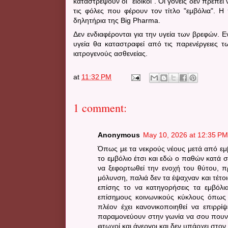
καταστρέψουν οι "ειδικοί". Οι γονείς δεν πρέπε
τις φόλες που φέρουν τον τίτλο "εμβόλια". Η
δηλητήρια της Big Pharma.
Δεν ενδιαφέρονται για την υγεία των βρεφών.
Ε
υγεία θα καταστραφεί από τις παρενέργειες τ
ιατρογενούς ασθενείας.
at
11:32 PM
1 comment:
Anonymous
May 10, 2026 at 12:35 PM
Όπως με τα νεκρούς νέους μετά από εμβ
το εμβόλιο έτσι και εδώ ο παθών κατά 
να ξεφορτωθεί την ενοχή του θύτου, πρ
μόλυνση, παλιά δεν τα έψαχναν και τέτοια
επίσης το να κατηγορήσεις τα εμβόλι
επίσημους κοινωνικούς κύκλους όπως 
πλέον έχει κανονικοποιηθεί να επιρρί
παραμονεύουν στην γωνία να σου πουν ό
φτωχοί και άνεργοι και δεν υπάρχει στον 