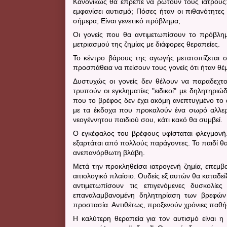
Κανονικώς θα έπρεπε να ρωτούν τους ιατρούς: Γ
εμφανίσει αυτισμό; Πόσες ήταν οι πιθανότητες
σήμερα; Είναι γενετικό πρόβλημα;
Οι γονείς που θα αντιμετωπίσουν το πρόβλη
μετριασμού της ζημίας με διάφορες θεραπείες.
Το κέντρο βάρους της αγωγής μετατοπίζεται στ
προσπάθεια να πείσουν τους γονείς ότι ήταν θέμ
Δυστυχώς οι γονείς δεν θέλουν να παραδεχτ
τρυπούν οι εγκληματίες "ειδικοί" με δηλητηριώ
που το βρέφος δεν έχει ακόμη ανεπτυγμένο το 
με τα έκδοχα που προκαλούν ένα σωρό αλλερ
νεογέννητου παιδιού σου, κάτι κακό θα συμβεί.
Ο εγκέφαλος του βρέφους υφίσταται φλεγμον
εξαρτάται από πολλούς παράγοντες. Το παιδί θα
ανεπανόρθωτη βλάβη.
Μετά την προκληθείσα ιατρογενή ζημία, επεμβα
αιτιολογικό πλαίσιο.
Ουδείς εξ αυτών θα καταδείξ
αντιμετωπίσουν τις επιγενόμενες δυσκολί
επαναλαμβανομένη δηλητηρίαση των βρεφών
προστασία. Αντιθέτως, προξενούν χρόνιες παθήσ
Η καλύτερη θεραπεία για τον αυτισμό είναι 