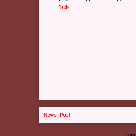
Reply
Newer Post
Subsc