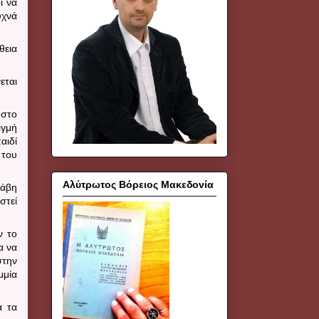
ί να
υχνά
θεια
νεται
 στο
ιγμή
αιδί
 του
Αλύτρωτος Βόρειος Μακεδονία
λάβη
στεί
ν το
α να
στην
μμία
α τα