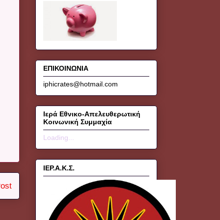
ΕΠΙΚΟΙΝΩΝΙΑ
iphicrates@hotmail.com
Ιερά Εθνικο-Απελευθερωτική
Κοινωνική Συμμαχία
Loading...
ΙΕΡ.Α.Κ.Σ.
ost