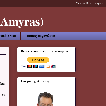
Amyras)
τικό Υλικό
Τοπικές οργανώσεις
Donate and help our struggle
Ιφικράτης Αμυράς
τια,
 τις