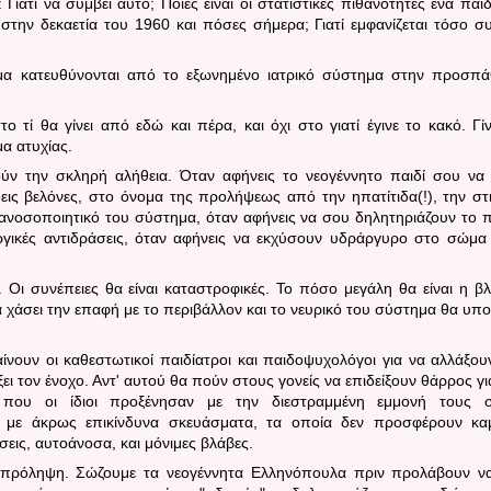
ιατί να συμβεί αυτό; Ποιές είναι οι στατιστικές πιθανότητες ένα παιδ
 στην δεκαετία του 1960 και πόσες σήμερα; Γιατί εμφανίζεται τόσο σ
μα κατευθύνονται από το εξωνημένο ιατρικό σύστημα στην προσπά
ο τί θα γίνει από εδώ και πέρα, και όχι στο γιατί έγινε το κακό.
Γί
α ατυχίας.
ούν την σκληρή αλήθεια.
Όταν αφήνεις το νεογέννητο παιδί σου να
δεις βελόνες, στο όνομα της προλήψεως από την ηπατίτιδα(!), την στ
ανοσοποιητικό του σύστημα, όταν αφήνεις να σου δηλητηριάζουν το π
γικές αντιδράσεις, όταν αφήνεις να εκχύσουν υδράργυρο στο σώμα
ή.
Οι συνέπειες θα είναι καταστροφικές. Το πόσο μεγάλη θα είναι η β
 χάσει την επαφή με το περιβάλλον και το νευρικό του σύστημα θα υπο
ίνουν οι καθεστωτικοί παιδίατροι και παιδοψυχολόγοι για να αλλάξου
ει τον ένοχο. Αντ' αυτού θα πούν στους γονείς να επιδείξουν θάρρος γι
ες που οι ίδιοι προξένησαν με την διεστραμμένη εμμονή τους 
 με άκρως επικίνδυνα σκευάσματα, τα οποία δεν προσφέρουν κα
εις, αυτοάνοσα, και μόνιμες βλάβες.
η πρόληψη.
Σώζουμε τα νεογέννητα Ελληνόπουλα πριν προλάβουν ν