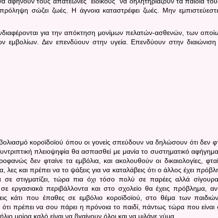
ι να αφήνουν τους απατεώνες "ειδικούς" να δηλητηριάζουν τα παιδιά του
 πρόληψη σώζει ζωές. Η άγνοια καταστρέφει ζωές. Μην εμπιστεύεστ
νδιαφέρονται για την απόκτηση μονίμων πελατών-ασθενών, των οποί
ων εμβολίων. Δεν επενδύουν στην υγεία. Επενδύουν στην διαιώνιση
ολιασμό κοροϊδοϊού όπου οι γονείς σπεύδουν να δηλώσουν ότι δεν φτ
συντριπτική πλειοψηφία θα ασπασθεί με μανία το συστηματικό αφήγημα
οφανώς δεν φταίνε τα εμβόλια, και ακολουθούν οι δικαιολογίες, φταί
, λες και πρέπει να το ψάξεις για να καταλάβεις ότι ο άλλος έχει πρόβλ
α σε στιγματίζει, τώρα πια όχι τόσο πολύ σε παρέες αλλά σίγουρ
σε εργασιακά περιβάλλοντα και στο σχολείο θα έχεις πρόβλημα, αν
ψεις κάτι που έπαθες σε εμβόλιο κοροϊδοϊού, στο θέμα των παιδιώ
τι πρέπει να σου πάρει η πρόνοια το παιδί, πάντως τώρα που είναι 
ήλιο μοίρα καλό είναι να βγαίνουν όλοι και να μιλάνε χύμα