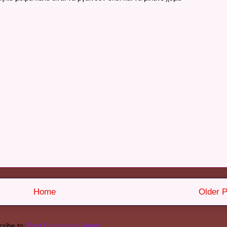
Home
Older P
ribe to:
Post Comments (Atom)