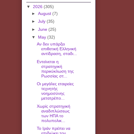
▼
2026
(305)
►
August
(7)
►
July
(35)
►
June
(25)
▼
May
(32)
Αν δεν υπάρξει
επιθετική Ελληνική
αντίδραση, σταδι...
Εντείνεται η
στρατηγική
περικύκλωση της
Ρωσσίας στ...
Οι μεγάλες εταιρείες
τεχνητής
νοημοσύνης
μετατρέπο...
Χωρίς στρατηγική
αναδιπλώσεως
των ΗΠΑ το
πολυπολικ...
Το Ιράν πρέπει να
επιδιώκει τον