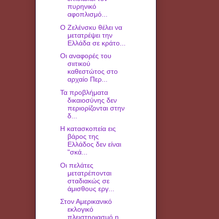
πυρηνικό
αφοπλισμό...
Ο Ζελένσκυ θέλει να
μετατρέψει την
Ελλάδα σε κράτο...
Οι αναφορές του
σιιτικού
καθεστώτος στο
αρχαίο Περ...
Τα προβλήματα
δικαιοσύνης δεν
περιορίζονται στην
δ...
H κατασκοπεία εις
βάρος της
Ελλάδος δεν είναι
"σκά...
Οι πελάτες
μετατρέπονται
σταδιακώς σε
άμισθους εργ...
Στον Αμερικανικό
εκλογικό
πλειστηριασμό η