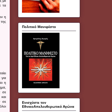
ς με
ε τα
ων η
 της
Πολιτικό Μανιφέστο
αίει
 για
ει η
ημα,
α σε
 και
ν σε
Ενισχύστε τον
όλοι
ΕθνικοΑπελευθερωτικό Αγώνα