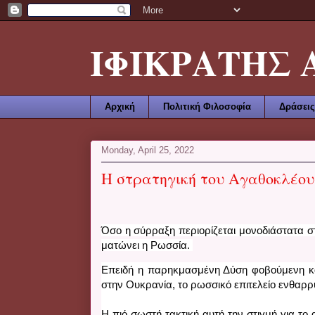
ΙΦΙΚΡΑΤΗΣ ΑΜ
Αρχική
Πολιτική Φιλοσοφία
Δράσεις
Monday, April 25, 2022
Η στρατηγική του Αγαθοκλέου
Όσο η σύρραξη περιορίζεται μονοδιάστατα σ
ματώνει η Ρωσσία. 
Επειδή η παρηκμασμένη Δύση φοβούμενη κα
στην Ουκρανία, το ρωσσικό επιτελείο ενθαρρύ
Η πιό σωστή τακτική αυτή την στιγμή για το 