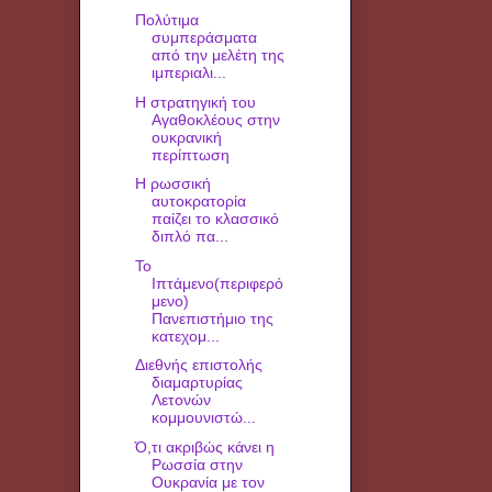
Πολύτιμα
συμπεράσματα
από την μελέτη της
ιμπεριαλι...
Η στρατηγική του
Αγαθοκλέους στην
ουκρανική
περίπτωση
H ρωσσική
αυτοκρατορία
παίζει το κλασσικό
διπλό πα...
Το
Iπτάμενο(περιφερό
μενο)
Πανεπιστήμιο της
κατεχομ...
Διεθνής επιστολής
διαμαρτυρίας
Λετονών
κομμουνιστώ...
Ό,τι ακριβώς κάνει η
Ρωσσία στην
Ουκρανία με τον