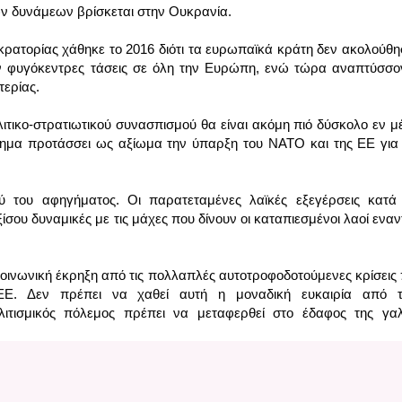
ν δυνάμεων βρίσκεται στην Ουκρανία.
κρατορίας χάθηκε το 2016 διότι τα ευρωπαϊκά κράτη δεν ακολούθη
ν φυγόκεντρες τάσεις σε όλη την Ευρώπη, ενώ τώρα αναπτύσσον
ερίας. 
λιτικο-στρατιωτικού συνασπισμού θα είναι ακόμη πιό δύσκολο εν μ
γημα προτάσσει ως αξίωμα την ύπαρξη του ΝΑΤΟ και της ΕΕ για 
ύ του αφηγήματος. Οι παρατεταμένες λαϊκές εξεγέρσεις κατά 
σου δυναμικές με τις μάχες που δίνουν οι καταπιεσμένοι λαοί εναντ
οινωνική έκρηξη από τις πολλαπλές αυτοτροφοδοτούμενες κρίσεις 
ΕΕ. Δεν πρέπει να χαθεί αυτή η μοναδική ευκαιρία από το
ιτισμικός πόλεμος πρέπει να μεταφερθεί στο έδαφος της γα