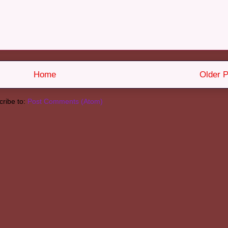
Home
Older P
ribe to:
Post Comments (Atom)