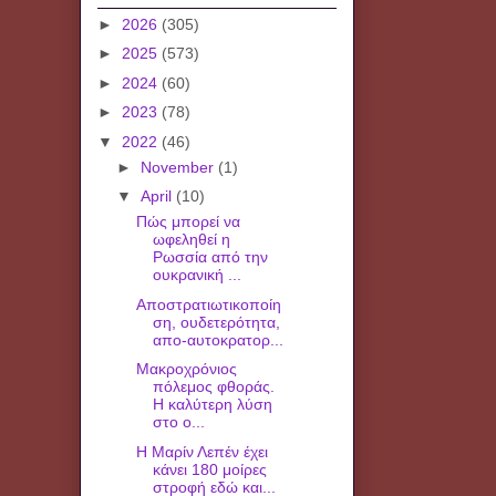
►
2026
(305)
►
2025
(573)
►
2024
(60)
►
2023
(78)
▼
2022
(46)
►
November
(1)
▼
April
(10)
Πώς μπορεί να
ωφεληθεί η
Ρωσσία από την
ουκρανική ...
Αποστρατιωτικοποίη
ση, ουδετερότητα,
απο-αυτοκρατορ...
Μακροχρόνιος
πόλεμος φθοράς.
Η καλύτερη λύση
στο ο...
Η Μαρίν Λεπέν έχει
κάνει 180 μοίρες
στροφή εδώ και...