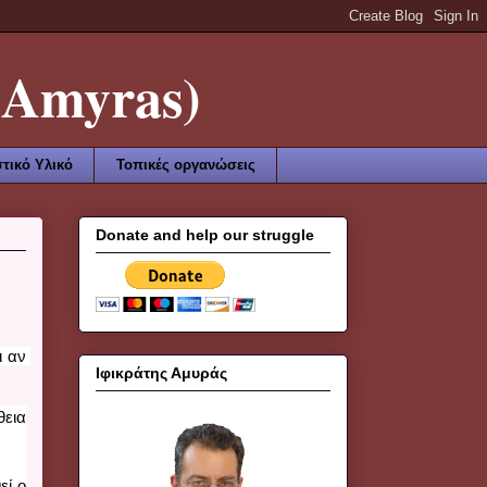
Amyras)
τικό Υλικό
Τοπικές οργανώσεις
Donate and help our struggle
 αν 
Ιφικράτης Αμυράς
εια 
ί ο 