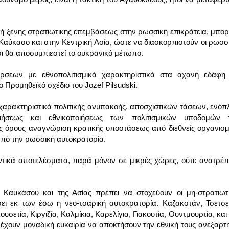
 ή ξένης στρατιωτικής επεμβάσεως στην ρωσσική επικράτεια, μπορ
αύκασο και στην Κεντρική Ασία, ώστε να διασκορπιστούν οι ρωσσι
ι θα αποσυμπιεστεί το ουκρανικό μέτωπο. 
σεων με εθνοπολιτισμικά χαρακτηριστικά στα αχανή εδάφη τ
ο Προμηθεϊκό σχέδιο του Jozef Pilsudski. 
χαρακτηριστικά πολιτικής ανυπακοής, αποσχιστικών τάσεων, ενόπ
ιήσεως και εθνικοποιήσεως των πολιτισμικών υποδομών τ
ς όρους αναγνώριση κρατικής υποστάσεως από διεθνείς οργανισμ
πό την ρωσσική αυτοκρατορία. 
ντικά αποτελέσματα, παρά μόνον σε μικρές χώρες, ούτε ανατρέπ
 Καυκάσου και της Ασίας πρέπει να στοχεύουν οι μη-στρατιωτι
ει εκ των έσω η νεο-τσαρική αυτοκρατορία. Καζακστάν, Τσετσεν
σετία, Κιργιζία, Καλμίκια, Καρελίγια, Γιακουτία, Ουντμουρτία, και 
 έχουν μοναδική ευκαιρία να αποκτήσουν την εθνική τους ανεξαρτη