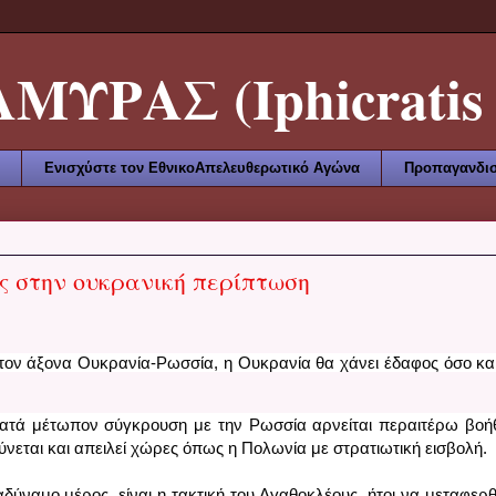
ΥΡΑΣ (Iphicratis 
Ενισχύστε τον ΕθνικοΑπελευθερωτικό Αγώνα
Προπαγανδισ
ς στην ουκρανική περίπτωση
τον άξονα Ουκρανία-Ρωσσία, η Ουκρανία θα χάνει έδαφος όσο και
τά μέτωπον σύγκρουση με την Ρωσσία αρνείται περαιτέρω βοήθ
νεται και απειλεί χώρες όπως η Πολωνία με στρατιωτική εισβολή.  
αδύναμο μέρος, είναι η τακτική του Αγαθοκλέους, ήτοι να μεταφερθε