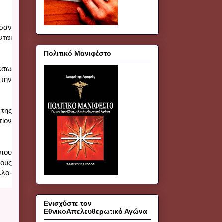
σαν 
ται 
Πολιτικό Μανιφέστο
έσω 
την 
της 
ίον 
που 
υς 
λλο-
Ενισχύστε τον
ΕθνικοΑπελευθερωτικό Αγώνα