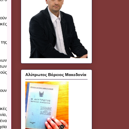
ούν 
κές 
ης 
λων 
ων 
ούς 
Αλύτρωτος Βόρειος Μακεδονία
ουν 
κές 
ία, 
ένα 
σία 