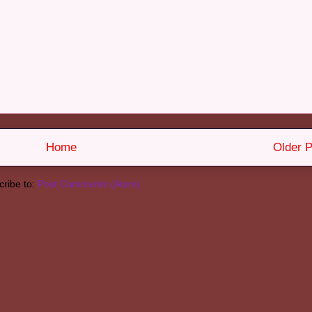
Home
Older P
ribe to:
Post Comments (Atom)