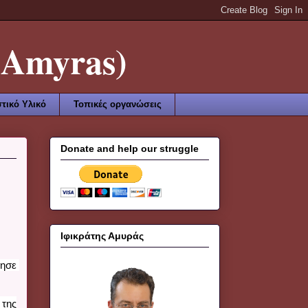
Amyras)
τικό Υλικό
Τοπικές οργανώσεις
Donate and help our struggle
Ιφικράτης Αμυράς
ησε 
της 