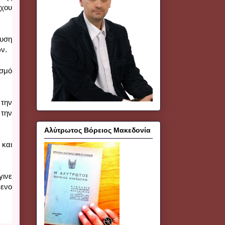
χου 
υση 
ν. 
σμό 
την 
την 
Αλύτρωτος Βόρειος Μακεδονία
και 
ινε 
νο 