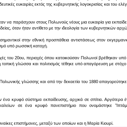
δευτικές ευκαιρίες εκτός της κυβερνητικής λογοκρισίας και του ελέγ
αν να παράσχουν στους Πολωνούς νέους μια ευκαιρία για εκπαίδε
είας, όταν ήταν αντίθετο με την ιδεολογία των κυβερνητικών αρχώ
ν σημαντικοί στην εθνική προσπάθεια αντιστάσεως στον εκγερμανι
σμό υπό ρωσσική κατοχή.
ρχές του 20ου, περιοχές όπου κατοικούσαν Πολωνοί βρέθηκαν υπό 
η τοπική γλώσσα και πολιτισμός τέθηκε υπό απαγόρευση με στόχο 
Πολωνικής γλώσσης και από την δεκαετία του 1880 απαγορεύτηκε 
ένα κρυφό σύστημα εκπαίδευσης, αρχικά σε σπίτια. Αργότερα έγ
αλείων σε ένα κρυφό πανεπιστήμιο που ονομάστηκε "Ιπτάμε
ναίκες επιστήμονες, μεταξύ των οποίων και η Μαρία Κιουρί.