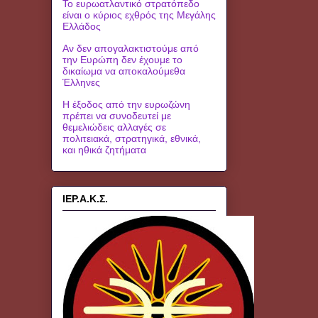
Το ευρωατλαντικό στρατόπεδο
είναι ο κύριος εχθρός της Μεγάλης
Ελλάδος
Αν δεν απογαλακτιστούμε από
την Ευρώπη δεν έχουμε το
δικαίωμα να αποκαλούμεθα
Έλληνες
Η έξοδος από την ευρωζώνη
πρέπει να συνοδευτεί με
θεμελιώδεις αλλαγές σε
πολιτειακά, στρατηγικά, εθνικά,
και ηθικά ζητήματα
ΙΕΡ.Α.Κ.Σ.