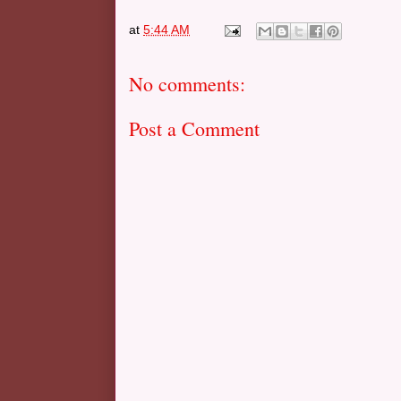
at
5:44 AM
No comments:
Post a Comment