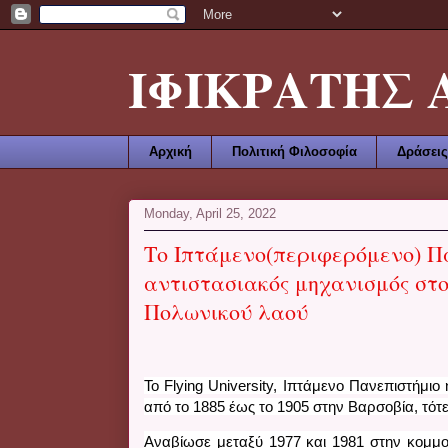
ΙΦΙΚΡΑΤΗΣ ΑΜ
Αρχική
Πολιτική Φιλοσοφία
Δράσεις
Monday, April 25, 2022
Το Iπτάμενο(περιφερόμενο) Π
αντιστασιακός μηχανισμός στ
Πολωνικού λαού
Το Flying University, Iπτάμενο Πανεπιστήμιο
από το 1885 έως το 1905 στην Βαρσοβία, τότ
Αναβίωσε μεταξύ 1977 και 1981 στην κομμου