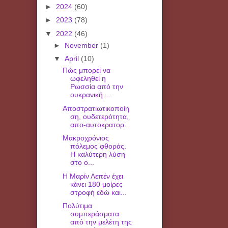
►
2024
(60)
►
2023
(78)
▼
2022
(46)
►
November
(1)
▼
April
(10)
Πώς μπορεί να
ωφεληθεί η
Ρωσσία από την
ουκρανική ...
Αποστρατιωτικοποίη
ση, ουδετερότητα,
απο-αυτοκρατορ...
Μακροχρόνιος
πόλεμος φθοράς.
Η καλύτερη λύση
στο ο...
Η Μαρίν Λεπέν έχει
κάνει 180 μοίρες
στροφή εδώ και...
Πολύτιμα
συμπεράσματα
από την μελέτη της