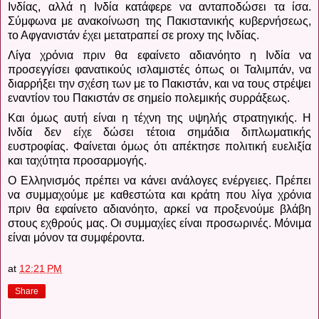
Ινδίας, αλλά η Ινδία κατάφερε να ανταποδώσει τα ίσα.
Σύμφωνα με ανακοίνωση της Πακιστανικής κυβερνήσεως,
το Αφγανιστάν έχει μετατραπεί σε proxy της Iνδίας.
Λίγα χρόνια πριν θα εφαίνετο αδιανόητο η Ινδία να
προσεγγίσει φανατικούς ισλαμιστές όπως οι Ταλιμπάν, να
διαρρήξει την σχέση των με το Πακιστάν, και να τους στρέψει
εναντίον του Πακιστάν σε σημείο πολεμικής συρράξεως.
Και όμως αυτή είναι η τέχνη της υψηλής στρατηγικής.
Η
Ινδία δεν είχε δώσει τέτοια σημάδια διπλωματικής
ευστροφίας.
Φαίνεται όμως ότι απέκτησε πολιτική ευελιξία
και ταχύτητα προσαρμογής.
Ο Ελληνισμός πρέπει να κάνει ανάλογες ενέργειες.
Πρέπει
να συμμαχούμε με καθεστώτα και κράτη που λίγα χρόνια
πριν θα εφαίνετο αδιανόητο, αρκεί να προξενούμε βλάβη
στους εχθρούς μας. Οι συμμαχίες είναι προσωρινές. Μόνιμα
είναι μόνον τα συμφέροντα.
at
12:21 PM
Share