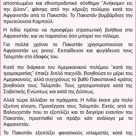
αποστεωμένο και εθνοπροδοτικό σύνθημα "Ανήκομεν εις
την Δύσιν", φάνηκε από την κήρυξη πολέμου κατά του
Αφγανιστάν από το Πακιστάν. To
Πακιστάν βομβάρδισε την
πρωτεύουσα Καμπούλ.
Η Ινδία πρέπει να προσφέρει στρατιωτική βοήθεια στο
Αφγανιστάν, και να παρατείνει όσο μπορεί τον πόλεμο.
Για πολλά χρόνια το Πακιστάν χρησιμοποιούσε το
Αφγανιστάν ως
proxy
.
Εκπαίδευσε και φυγάδευσε τους
Ταλιμπάν στο έδαφός του.
Κατά την διάρκεια του Αμερικανικού πολέμου "κατά της
τρομοκρατίας" έπαιζε διπλό παιχνίδι.
Βοηθούσε εν μέρει του
Αμερικανούς, αλλά συγχρόνως το βαθύ Πακιστανικό κράτος
βοηθούσε τους Ταλιμπάν. Τους χρησιμοποίησε κατά της
Σοβιετικής Ενώσεως και κατά της Δύσεως.
Αλλά τώρα άλλαξαν τα πράγματα.
Η Ινδία έκανε μία πολύ
έξυπνη κίνηση. Προσέγγισε τους Ταλιμπάν. Εκτός από το
Βαλουχιστάν που το εξοπλίζει και το διεγείρει εναντίον του
Πακιστάν, προσπαθεί να πράξει κάτι ανάλογο με το
Αφγανιστάν.
Το Πακιστάν εξοπλίζει φανατικούς ισλαμιστές κατά της