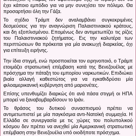
έχει κάποιο εμπόδιο για να μην συνεχίσει τον πόλεμο. Θα
προσαρτήσει όλη την Γάζα.
Το σχέδιο Τράμπ δεν αναλαμβάνει συγκεκριμένες
δεσμεύσεις για την αναγνώριση Παλαιστινιακού κράτους,
και δη εξοπλισμένου.
Επομένως δεν αντιμετωπίζει τις ρίζες
του Παλαιστινιακού ζητήματος. Εις την καλυτέρα των
περιπτώσεων θα πρόκειται για μία ανακωχή διαρκείας, όχι
για επίτευξη ειρήνης.
Την ίδια στιγμή, ενώ προσποιείται τον ειρηνοποιό, ο Τράμπ
ετοιμάζει στρατιωτική επέμβαση κατά της Βενεζουέλας με
πρόσχημα την πάταξη του εμπορίου ναρκωτικών.
Επιδιώκει
βιαία αλλαγή καθεστώτος για να εγκαθιδρύσει μία
φιλοαμερικανική κυβέρνηση από μαριονέτες.
Επίσης υπενθυμίζει διαρκώς ότι ανά πάσα στιγμή οι ΗΠΑ
μπορεί να ξαναβομβαρδίσουν το Ιράν.
Το θράσος του δυτικού συνασπισμού πρέπει να
αντιμετωπιστεί με μία παγκόσμια αντι-Νατοϊκή συμμαχία.
Η
Ελλάδα σε συνεργασία με τις χώρες του πολυπολικού
κόσμου δεν πρέπει να ανεχθεί μία Αμερικανική στρατιωτική
επέμβαση στην Βενεζουέλα υπό οιοδήποτε πρόσχημα.