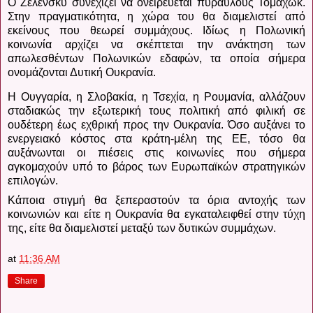
Ο Ζελένσκυ συνεχίζει να ονειρεύεται πυραύλους Τόμαχωκ.
Στην πραγματικότητα, η χώρα του θα διαμελιστεί από
εκείνους που θεωρεί συμμάχους. Ιδίως η Πολωνική
κοινωνία αρχίζει να σκέπτεται την ανάκτηση των
απωλεσθέντων Πολωνικών εδαφών, τα οποία σήμερα
ονομάζονται Δυτική Ουκρανία.
Η Ουγγαρία, η Σλοβακία, η Τσεχία, η Ρουμανία, αλλάζουν
σταδιακώς την εξωτερική τους πολιτική από φιλική σε
ουδέτερη έως εχθρική προς την Ουκρανία.
Όσο αυξάνει το
ενεργειακό κόστος στα κράτη-μέλη της ΕΕ, τόσο θα
αυξάνωνται οι πιέσεις στις κοινωνίες που σήμερα
αγκομαχούν υπό το βάρος των Ευρωπαϊκών στρατηγικών
επιλογών.
Κάποια στιγμή θα ξεπεραστούν τα όρια αντοχής των
κοινωνιών και είτε η Ουκρανία θα εγκαταλειφθεί στην τύχη
της, είτε θα διαμελιστεί μεταξύ των δυτικών συμμάχων.
at
11:36 AM
Share