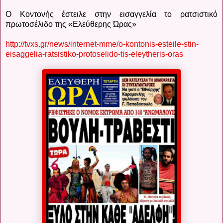
Ο Κοντονής έστειλε στην εισαγγελία το ρατσιστικό
πρωτοσέλιδο της «Ελεύθερης Ώρας»
http://tvxs.gr/news/internet-mme/o-kontonis-esteile-stin-
eisaggelia-ratsistiko-protoselido-tis-eleytheris-oras