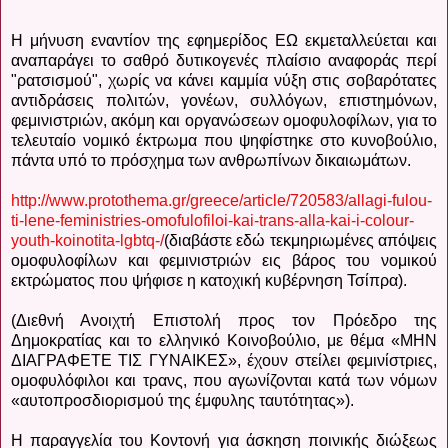
Η μήνυση εναντίον της εφημερίδος ΕΩ εκμεταλλεύεται και
αναπαράγει το σαθρό δυτικογενές πλαίσιο αναφοράς περί
"ρατσισμού", χωρίς να κάνει καμμία νύξη στις σοβαρότατες
αντιδράσεις πολιτών, γονέων, συλλόγων, επιστημόνων,
φεμινιστριών, ακόμη και οργανώσεων ομοφυλοφίλων, για το
τελευταίο νομικό έκτρωμα που ψηφίστηκε στο κυνοβούλιο,
πάντα υπό το πρόσχημα των ανθρωπίνων δικαιωμάτων.
http://www.protothema.gr/greece/article/720583/allagi-fulou-
ti-lene-feministries-omofulofiloi-kai-trans-alla-kai-i-colour-
youth-koinotita-lgbtq-/
(διαβάστε εδώ τεκμηριωμένες απόψεις
ομοφυλοφίλων και φεμινιστριών εις βάρος του νομικού
εκτρώματος που ψήφισε η κατοχική κυβέρνηση Τσίπρα).
(Διεθνή Ανοιχτή Επιστολή προς τον Πρόεδρο της
Δημοκρατίας και το ελληνικό Κοινοβούλιο, με θέμα «ΜΗΝ
ΔΙΑΓΡΑΦΕΤΕ ΤΙΣ ΓΥΝΑΙΚΕΣ», έχουν στείλει φεμινίστριες,
ομοφυλόφιλοι και τρανς, που αγωνίζονται κατά των νόμων
«αυτοπροσδιορισμού της έμφυλης ταυτότητας»).
Η παραγγελία του Κοντονή για άσκηση ποινικής διώξεως