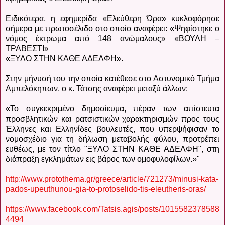
Ειδικότερα, η εφημερίδα «Ελεύθερη Ώρα» κυκλοφόρησε
σήμερα με πρωτοσέλιδο στο οποίο αναφέρει: «Ψηφίστηκε ο
νόμος έκτρωμα από 148 ανώμαλους» «ΒΟΥΛΗ –
ΤΡΑΒΕΣΤΙ»
«ΞΥΛΟ ΣΤΗΝ ΚΑΘΕ ΑΔΕΛΦΗ».
Στην μήνυσή του την οποία κατέθεσε στο Αστυνομικό Τμήμα
Αμπελόκηπων, ο κ. Τάτσης αναφέρει μεταξύ άλλων:
«Το συγκεκριμένο δημοσίευμα, πέραν των απίστευτα
προσβλητικών και ρατσιστικών χαρακτηρισμών προς τους
Έλληνες και Ελληνίδες βουλευτές, που υπερψήφισαν το
νομοσχέδιο για τη δήλωση μεταβολής φύλου, προτρέπει
ευθέως, με τον τίτλο "ΞΥΛΟ ΣΤΗΝ ΚΑΘΕ ΑΔΕΛΦΗ", στη
διάπραξη εγκλημάτων εις βάρος των ομοφυλοφίλων.»"
http://www.protothema.gr/greece/article/721273/minusi-kata-
pados-upeuthunou-gia-to-protoselido-tis-eleutheris-oras/
https://www.facebook.com/Tatsis.agis/posts/1015582378588
4494