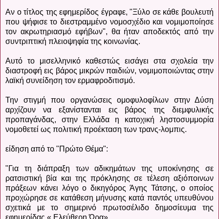
Αν ο τίτλος της εφημερίδος έγραφε, "Ξύλο σε κάθε βουλευτή
που ψήφισε το διεστραμμένο νομοσχέδιο και νομιμοποίησε
τον ακρωτηριασμό εφήβων", θα ήταν αποδεκτός από την
συντριπτική πλειοψηφία της κοινωνίας.
Αυτό το μισελληνικό καθεστώς εισάγει στα σχολεία την
διαστροφή εις βάρος μικρών παιδιών, νομιμοποιώντας στην
λαϊκή συνείδηση τον ερμαφροδιτισμό.
Την στιγμή που οργανώσεις ομοφυλοφίλων στην Δύση
αρχίζουν να εξανίστανται εις βάρος της διεμφυλικής
προπαγάνδας, στην Ελλάδα η κατοχική ληστοσυμμορία
νομοθετεί ως πολιτική προέκταση των τρανς-λομπις.
είδηση από το "Πρώτο Θέμα":
"Για τη διάπραξη των αδικημάτων της υποκίνησης σε
ρατσιστική βία και της πρόκλησης σε τέλεση αξιόποινων
πράξεων κάνει λόγο ο δικηγόρος Άγης Τάτσης, ο οποίος
προχώρησε σε κατάθεση μήνυσης κατά παντός υπευθύνου
σχετικά με το σημερινό πρωτοσέλιδο δημοσίευμα της
εφημερίδας « Ελεύθερη Ώρα».