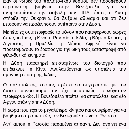
Εάν οι χώρες του πολυπολικού κόσμου δεν προσφέρουν
στρατιωτική βοήθεια στην Βενεζουέλα για να
αντιμετωπίσουν την εισβολή των ΗΠΑ, όπως η Δύση
στήριξε την Ουκρανία, θα δείξουν αδυναμία και ότι δεν
μπορούν να προξενήσουν αντίποινα στην Δύση.
Με τέτοιες συμπεριφορές το μόνον που καταφέρνουν χώρες
όπως το Ιράν, η Κίνα, η Ρωσσία, η Ινδία, η Βόρειο Κορέα, η
Αίγυπτος, η Βραζιλία, η Νότιος Αφρική, είναι να
προετοιμάζουν το έδαφος για την δική τους καταστροφή από
φιλο-δυτικά κινήματα.
Η Δύση παρατηρεί επισταμένως τον δισταγμό που
επιδεικνύει η Κίνα.
Αντιλαμβάνεται ως υποτέλεια την
αμυντική στάση της Ινδίας.
Ο πολυπολικός κόσμος πρέπει να συγκρουστεί με τον
δυτικό συνασπισμό, αν όχι μετωπικώς, τουλάχιστον
περιφερειακώς.
Η Βενεζουέλα πρέπει να αποτελέσει ένα νέο
Αφγανιστάν για την Δύση.
Η χώρα που έχει το μεγαλύτερο κίνητρο και συμφέρον για να
βοηθήσει στρατιωτικώς την Βενεζουέλα, είναι η Ρωσσία.
Αντ' αυτού η Ρωσσία παραμένει άπραγη.
Δεν ανοίγει ένα