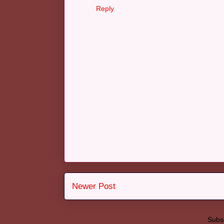
Reply
Newer Post
Subsc