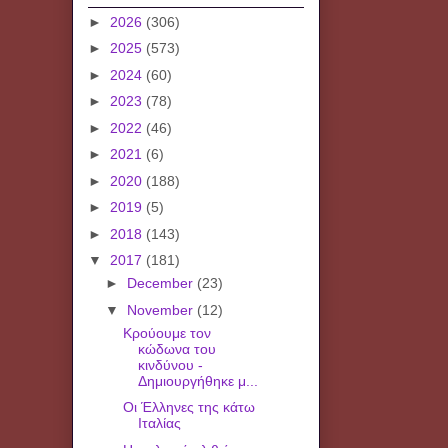
►
2026
(306)
►
2025
(573)
►
2024
(60)
►
2023
(78)
►
2022
(46)
►
2021
(6)
►
2020
(188)
►
2019
(5)
►
2018
(143)
▼
2017
(181)
►
December
(23)
▼
November
(12)
Κρούουμε τον
κώδωνα του
κινδύνου -
Δημιουργήθηκε μ...
Οι Έλληνες της κάτω
Ιταλίας