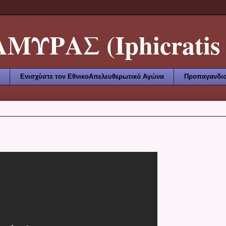
ΥΡΑΣ (Iphicratis 
Ενισχύστε τον ΕθνικοΑπελευθερωτικό Αγώνα
Προπαγανδισ