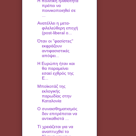
Η πολιτική ηλιθιότητα
πρέπει να
ποινικοποιηθεί σε
...
Ανατέλλει η μετα-
φιλελεύθερη εποχή
(post-liberal o...
Όταν οι "φασίστες"
εκφράζουν
αντιφασιστικές
απόψει...
Η Ευρώπη ήταν και
θα παραμείνει
εσαεί εχθρός της
Ε...
Μποϊκοτάζ της
εκλογικής
παρωδίας στην
Καταλονία
Ο συναισθηματισμός
δεν επιτρέπεται να
αντικαθιστά ...
Τί χρειάζεται για να
αναπτυχθεί το