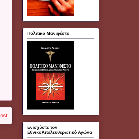
Πολιτικό Μανιφέστο
ost
Ενισχύστε τον
ΕθνικοΑπελευθερωτικό Αγώνα