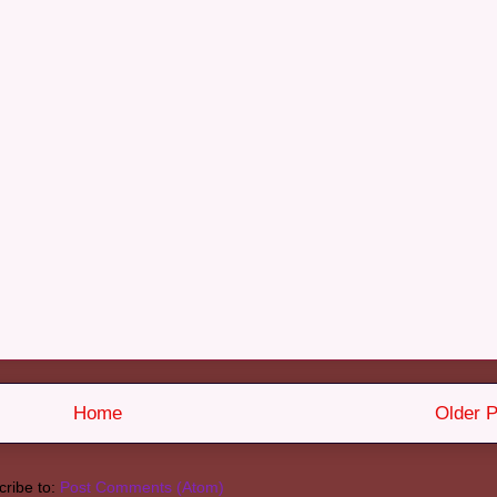
Home
Older P
ribe to:
Post Comments (Atom)