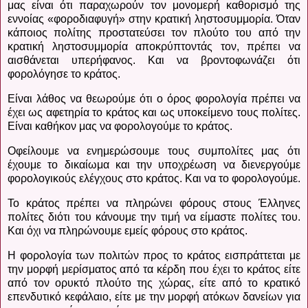
μας είναι ότι παραχωρούν τον μονομερή καθορισμό της
εννοίας «φοροδιαφυγή» στην κρατική ληστοσυμμορία. Όταν
κάποιος πολίτης προστατεύσει τον πλούτο του από την
κρατική ληστοσυμμορία αποκρύπτοντάς τον, πρέπει να
αισθάνεται υπερήφανος. Και να βροντοφωνάζει ότι
φορολόγησε το κράτος.
Είναι λάθος να θεωρούμε ότι ο όρος φορολογία πρέπει να
έχει ως αφετηρία το κράτος και ως υποκείμενο τους πολίτες.
Είναι καθήκον μας να φορολογούμε το κράτος.
Οφείλουμε να ενημερώσουμε τους συμπολίτες μας ότι
έχουμε το δικαίωμα και την υποχρέωση να διενεργούμε
φορολογικούς ελέγχους στο κράτος. Και να το φορολογούμε.
Το κράτος πρέπει να πληρώνει φόρους στους Έλληνες
πολίτες διότι του κάνουμε την τιμή να είμαστε πολίτες του.
Και όχι να πληρώνουμε εμείς φόρους στο κράτος.
Η φορολογία των πολιτών προς το κράτος εισπράττεται με
την μορφή μερίσματος από τα κέρδη που έχει το κράτος είτε
από τον ορυκτό πλούτο της χώρας, είτε από το κρατικό
επενδυτικό κεφάλαιο, είτε με την μορφή ατόκων δανείων για