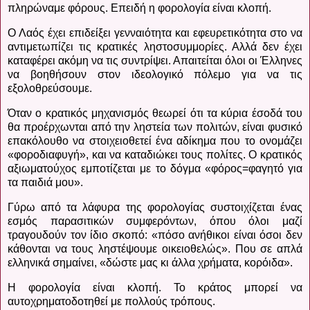
πληρώναμε φόρους. Επειδή η φορολογία είναι κλοπή.
Ο Λαός έχει επιδείξει γενναιότητα και εφευρετικότητα στο να
αντιμετωπίζει τις κρατικές ληστοσυμμορίες. Αλλά δεν έχει
καταφέρει ακόμη να τις συντρίψει. Απαιτείται όλοι οι Έλληνες
να βοηθήσουν στον ιδεολογικό πόλεμο για να τις
εξολοθρεύσουμε.
Όταν ο κρατικός μηχανισμός θεωρεί ότι τα κύρια έσοδά του
θα προέρχωνται από την ληστεία των πολιτών, είναι φυσικό
επακόλουθο να στοιχειοθετεί ένα αδίκημα που το ονομάζει
«φοροδιαφυγή», και να καταδιώκει τους πολίτες. Ο κρατικός
αξιωματούχος εμποτίζεται με το δόγμα «φόρος=φαγητό για
τα παιδιά μου».
Γύρω από τα λάφυρα της φορολογίας συστοιχίζεται ένας
εσμός παρασιτικών συμφερόντων, όπου όλοι μαζί
τραγουδούν τον ίδιο σκοπό: «πόσο ανήθικοι είναι όσοι δεν
κάθονται να τους ληστέψουμε οικειοθελώς». Που σε απλά
ελληνικά σημαίνει, «δώστε μας κι άλλα χρήματα, κορόιδα».
Η φορολογία είναι κλοπή. Το κράτος μπορεί να
αυτοχρηματοδοτηθεί με πολλούς τρόπους.